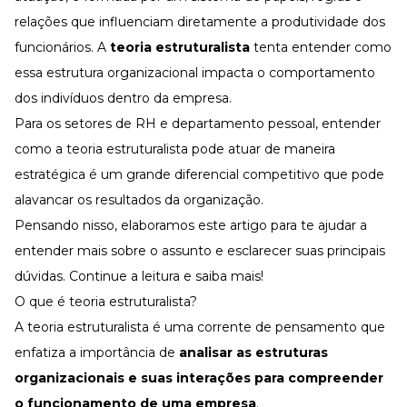
Desenvolva a sua equipe
relações que influenciam diretamente a produtividade dos
Materiais Gratuitos
funcionários. A
teoria estruturalista
tenta entender como
Materiais Gratuitos
essa estrutura organizacional impacta o comportamento
dos indivíduos dentro da empresa.
Para os setores de RH e departamento pessoal, entender
Todos os Materiais Gratuitos
como a teoria estruturalista pode atuar de maneira
Confira nossos materiais
estratégica é um grande diferencial competitivo que pode
E-book
Aprofunde seu conhecimento
alavancar os resultados da organização.
Ferramentas e Templates
Pensando nisso, elaboramos este artigo para te ajudar a
Para agilizar o seu trabalho
entender mais sobre o assunto e esclarecer suas principais
Infográfico
dúvidas. Continue a leitura e saiba mais!
Conteúdo prático e rápido
O que é teoria estruturalista?
Kits
Materiais centralizados
A teoria estruturalista é uma corrente de pensamento que
enfatiza a importância de
analisar as estruturas
Lives
organizacionais e suas interações para compreender
Newsletters
o funcionamento de uma empresa
.