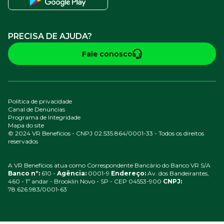
PRECISA DE AJUDA?
Fale conosco
Política de privacidade
Canal de Denúncias
Programa de Integridade
Mapa do site
© 2024 VR Benefícios - CNPJ 02.535.864/0001-33 - Todos os direitos
reservados
A VR Benefícios atua como Correspondente Bancário do Banco VR S/A
Banco nº:
610 -
Agência:
0001-9
Endereço:
Av. dos Bandeirantes,
460 - 1º andar - Brooklin Novo - SP - CEP 04553-900
CNPJ:
78.626.983/0001-63