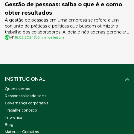
Gestão de pessoas: saiba o que é e como
obter resultados
A gestão de pessoas em uma empresa se refere a um
conjunto de práticas e políticas que buscam otimizar o
trabalho dos colaboradores. A ideia é não apenas gerenciar,
VR
16.02.2024
6 min de leitura
mas desenvolver as pessoas para que, por meio de seu
trabalho, impactem positivamente os resultados da
companhia. É muito importante que empresa comece a
pensar a […]
INSTITUCIONAL
Quem somos
Responsabilidade social
Governança corporativa
Trabalhe conosco
Imprensa
Blog
Materiais Gratuitos