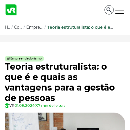
Conteúdo
Home
/
Conteúdo
/
Empreendedorismo
/
Teoria estruturalista: o que é e quais as vantagens para a gestão de pessoas
Conteúdo
Todas as categorias
Empreendedorismo
Confira nossos conteúdos
Teoria estruturalista: o
Empreendedorismo
que é e quais as
Impulsione o seu negócio
vantagens para a gestão
Legislação
Fique por dentro da lei
de pessoas
Pessoas e Cultura
Aprimore a cultura organizacional
VR
01.09.2024
7 min de leitura
Educação Financeira
Saiba como gerenciar o seu dinheiro
Para o Trabalhador