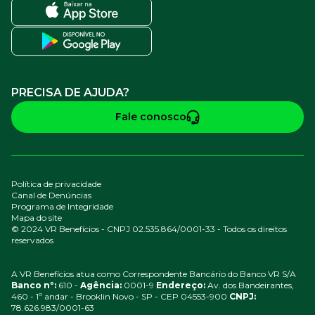
PRECISA DE AJUDA?
Fale conosco
Política de privacidade
Canal de Denúncias
Programa de Integridade
Mapa do site
© 2024 VR Benefícios - CNPJ 02.535.864/0001-33 - Todos os direitos
reservados
A VR Benefícios atua como Correspondente Bancário do Banco VR S/A
Banco nº:
610 -
Agência:
0001-9
Endereço:
Av. dos Bandeirantes,
460 - 1º andar - Brooklin Novo - SP - CEP 04553-900
CNPJ:
78.626.983/0001-63