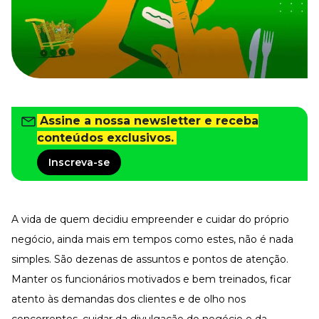
Tudo para facilitar a rotina
Imprensa
VR na Imprensa
Cursos
Cursos
Assine a nossa newsletter e receba
conteúdos exclusivos.
Todos os Cursos
Explore o nosso acervo
Inscreva-se
Departamento Pessoal
Para simplificar os processos
Gestão de Empresas e Negócios
A vida de quem decidiu empreender e cuidar do próprio
Eleve os resultados da organização
negócio, ainda mais em tempos como estes, não é nada
Gestão de Pessoas e Liderança
Capacitação com especialistas
simples. São dezenas de assuntos e pontos de atenção.
Recursos Humanos
Manter os funcionários motivados e bem treinados, ficar
Fortaleça a cultura organizacional
atento às demandas dos clientes e de olho nos
Treinamento de Produto