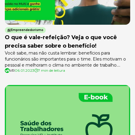
Empreendedorismo
O que é vale-refeição? Veja o que você
precisa saber sobre o benefício!
Você sabe, mas não custa lembrar: benefícios para
funcionários são importantes para o time. Eles motivam o
pessoal e melhoram o clima no ambiente de trabalho.
VR
06.01.2023
7 min de leitura
Porém, pode ser que você ainda tenha dúvidas quanto aos
vales, principalmente o que é vale-refeição e qual é a
diferença dele para o vale-alimentação. Como o vale-
refeição funciona, […]