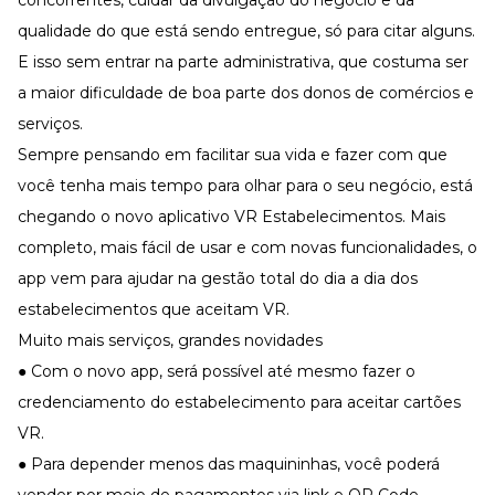
concorrentes, cuidar da divulgação do negócio e da
Desenvolva a sua equipe
qualidade do que está sendo entregue, só para citar alguns.
Materiais Gratuitos
E isso sem entrar na parte administrativa, que costuma ser
Materiais Gratuitos
a maior dificuldade de boa parte dos donos de comércios e
serviços.
Sempre pensando em facilitar sua vida e fazer com que
Todos os Materiais Gratuitos
Confira nossos materiais
você tenha mais tempo para olhar para o seu negócio, está
chegando o novo aplicativo VR Estabelecimentos. Mais
E-book
Aprofunde seu conhecimento
completo, mais fácil de usar e com novas funcionalidades, o
Ferramentas e Templates
app vem para ajudar na gestão total do dia a dia dos
Para agilizar o seu trabalho
estabelecimentos que aceitam VR.
Infográfico
Muito mais serviços, grandes novidades
Conteúdo prático e rápido
● Com o novo app, será possível até mesmo fazer o
Kits
Materiais centralizados
credenciamento do estabelecimento para aceitar cartões
Lives
VR.
● Para depender menos das maquininhas, você poderá
Newsletters