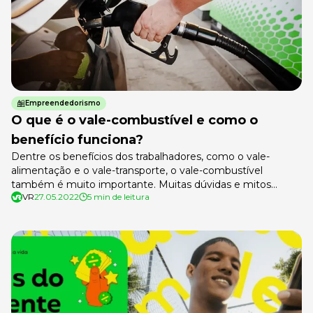
Empreendedorismo
O que é o vale-combustível e como o
benefício funciona?
Dentre os benefícios dos trabalhadores, como o vale-
alimentação e o vale-transporte, o vale-combustível
também é muito importante. Muitas dúvidas e mitos
VR
27.05.2022
5 min de leitura
cercam o auxílio fornecido pela empresa aos trabalhadores.
Qual a diferença entre o vale-transporte e o combustível?
O vale-combustível tem desconto em folha? Quem pode
utilizá-lo? Todas essas são questões que ouvimos no
mercado […]