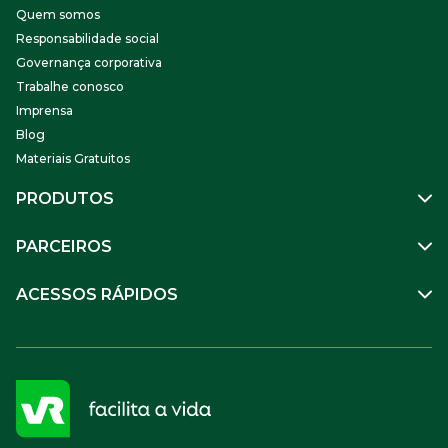
Quem somos
Responsabilidade social
Governança corporativa
Trabalhe conosco
Imprensa
Blog
Materiais Gratuitos
PRODUTOS
Gestão de Pessoas
PARCEIROS
Benefícios
Mobilidade
Empresa Parceira
ACESSOS RÁPIDOS
Soluções Financeiras
Parceiro VR
SuperPortal VR
Aceitar VR
Sou trabalhador
Compre Online
APP VR Estabelecimentos
Sou empresa
Cadastro para Adquirentes
Sou estabelecimento
FAQ
Termos de Uso