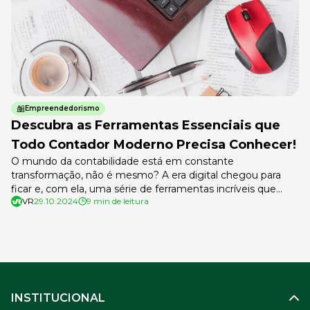
Empreendedorismo
Descubra as Ferramentas Essenciais que
Todo Contador Moderno Precisa Conhecer!
O mundo da contabilidade está em constante
transformação, não é mesmo? A era digital chegou para
ficar e, com ela, uma série de ferramentas incríveis que
VR
29.10.2024
9 min de leitura
podem facilitar – e muito! – o seu dia a dia. Se você ainda
está preso a planilhas e processos manuais, prepare-se para
uma verdadeira revolução! Imagine poder dizer […]
INSTITUCIONAL