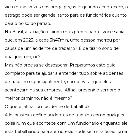
Desenvolva a sua equipe
vida real às vezes nos prega peças. E quando acontecem, o
Materiais Gratuitos
estrago pode ser grande, tanto para os funcionários quanto
Materiais Gratuitos
para o bolso do patrão.
No Brasil, a situação é ainda mais preocupante: você sabia
que, em 2023, a cada 3h47min, uma pessoa morreu por
Todos os Materiais Gratuitos
causa de um
acidente de trabalho
? É de tirar o sono de
Confira nossos materiais
qualquer um, né?
E-book
Aprofunde seu conhecimento
Mas não precisa se desesperar! Preparamos este guia
Ferramentas e Templates
completo para te ajudar a entender tudo sobre acidentes
Para agilizar o seu trabalho
de trabalho e, principalmente, como evitar que eles
Infográfico
aconteçam na sua empresa. Afinal, prevenir é sempre o
Conteúdo prático e rápido
melhor caminho, não é mesmo?
Kits
Materiais centralizados
O que é, afinal, um acidente de trabalho?
A lei brasileira define acidentes de trabalho como qualquer
Lives
coisa ruim que acontece com um funcionário enquanto ele
Newsletters
está trabalhando para a empresa. Pode ser uma lesão, uma