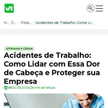
Conteúdo
Home
/
Conteúdo
/
Pessoas e Cultura
/
Acidentes de Trabalho: Como Lidar com Essa Dor de Cabeça e Proteger sua Empresa
Conteúdo
Todas as categorias
Pessoas e Cultura
Confira nossos conteúdos
Acidentes de Trabalho:
Empreendedorismo
Como Lidar com Essa Dor
Impulsione o seu negócio
de Cabeça e Proteger sua
Legislação
Fique por dentro da lei
Empresa
Pessoas e Cultura
Aprimore a cultura organizacional
VR
24.08.2024
6 min de leitura
Educação Financeira
Saiba como gerenciar o seu dinheiro
Para o Trabalhador