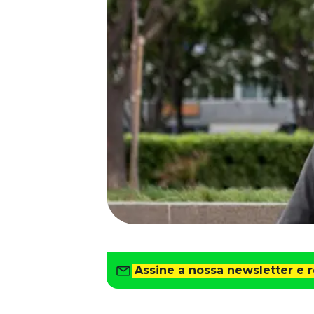
Saiba como gerenciar o seu dinheiro
Para o Trabalhador
Tudo para facilitar a rotina
Imprensa
VR na Imprensa
Cursos
Cursos
Todos os Cursos
Explore o nosso acervo
Departamento Pessoal
Para simplificar os processos
Gestão de Empresas e Negócios
Eleve os resultados da organização
Assine a nossa newsletter e 
Gestão de Pessoas e Liderança
Capacitação com especialistas
Recursos Humanos