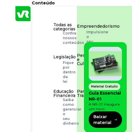
Conteúdo
Todas as
Empreendedorismo
categorias
Impulsione
Confira
o
nossos
seu
conteúdos
negócio
Pessoas
Legislação
e
Fique
Cultura
por
Aprimore
dentro
a
da
cultura
lei
organizacional
Material Gratuito
Educação
Para o
Guia Essencial
Financeira
Trabalhador
NR-01
Saiba
Tudo
A NR-01 inaugura
como
para
um novo
gerenciar
facilitar
momento na
o
a
Baixar
prevenção de riscos:
seu
rotina
material
agora, além dos
dinheiro
fatores físicos e