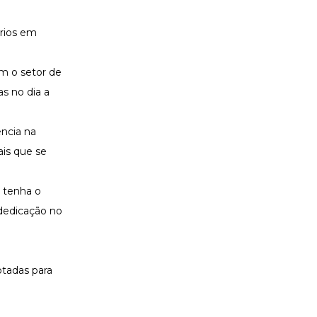
érios em
om o setor de
s no dia a
ncia na
ais que se
 tenha o
 dedicação no
otadas para