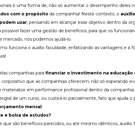
sionais é uma forma de, não só aumentar o desempenho deles no 
ados com o propósito
da companhia! Neste contexto, o
auxíli
 podem usar
, pensando em alcançar esse objetivo dentro da or
a possível fazer uma
gestão de benefícios
, para que os funcioná
de mercado, nós podemos ajudá-lo.
 funciona o auxílio faculdade, enfatizando as vantagens e a 
ura!
pelas companhias para
financiar o investimento na educação
ial corporativo que as companhias oferecem, não só esperando e
e materialize em performance profissional dentro da companhia
gral de um curso, ou custeá-lo parcialmente, fato que ajuda o p
orçamento mensal
.
ade e bolsa de estudos?
que são benefícios parecidos, ou até mesmo idênticos, auxílio 