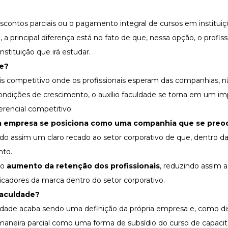
escontos parciais ou o pagamento integral de cursos em institui
 principal diferença está no fato de que, nessa opção, o profis
stituição que irá estudar.
de?
 competitivo onde os profissionais esperam das companhias, 
ndições de crescimento, o auxílio faculdade se torna em um i
erencial competitivo.
a empresa se posiciona como uma companhia que se preo
o assim um claro recado ao setor corporativo de que, dentro d
ento.
 o
aumento da retenção dos profissionais
, reduzindo assim a
licadores da marca dentro do setor corporativo.
 faculdade?
uldade acaba sendo uma definição da própria empresa e, como d
maneira parcial como uma forma de subsídio do curso de capaci