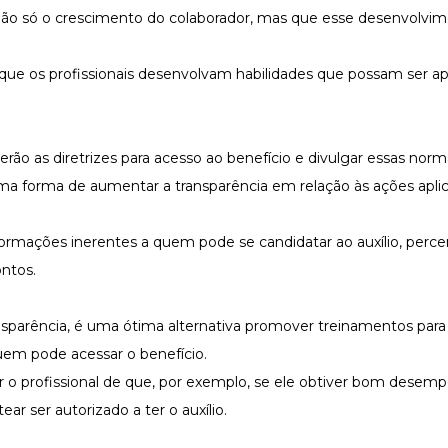
 não só o crescimento do colaborador, mas que esse desenvolvim
m que os profissionais desenvolvam habilidades que possam ser ap
erão as diretrizes para acesso ao benefício e divulgar essas norm
uma forma de aumentar a transparência em relação às ações apli
formações inerentes a quem pode se candidatar ao auxílio, perce
ontos.
nsparência, é uma ótima alternativa promover treinamentos para
uem pode acessar o benefício.
r o profissional de que, por exemplo, se ele obtiver bom desem
ear ser autorizado a ter o auxílio.