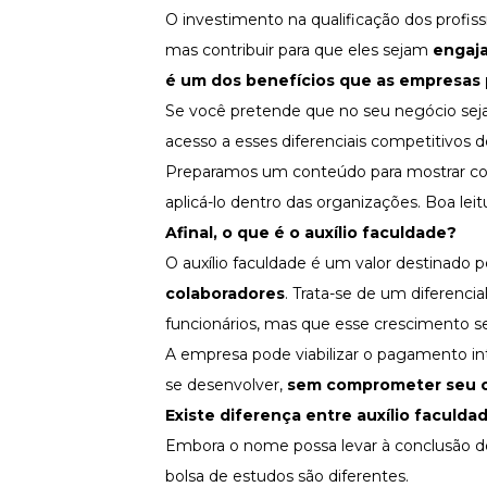
Fortaleça a cultura organizacional
O investimento na qualificação dos profis
mas contribuir para que eles sejam
engaj
Treinamento de Produto
Desenvolva a sua equipe
é um dos benefícios que as empresas
Materiais Gratuitos
Se você pretende que no seu negócio sej
acesso a esses diferenciais competitivos 
Materiais Gratuitos
Preparamos um conteúdo para mostrar como
aplicá-lo dentro das organizações. Boa leit
Todos os Materiais Gratuitos
Afinal, o que é o auxílio faculdade?
Confira nossos materiais
O auxílio faculdade é um valor destinado 
E-book
Aprofunde seu conhecimento
colaboradores
. Trata-se de um diferenc
funcionários, mas que esse crescimento s
Ferramentas e Templates
Para agilizar o seu trabalho
A empresa pode viabilizar o pagamento inte
Infográfico
se desenvolver,
sem comprometer seu 
Conteúdo prático e rápido
Existe diferença entre auxílio faculd
Kits
Embora o nome possa levar à conclusão de 
Materiais centralizados
bolsa de estudos são diferentes.
Lives