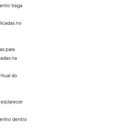
ento traga
licadas no
as para
cadas na
ntual do
 esclarecer
penho dentro