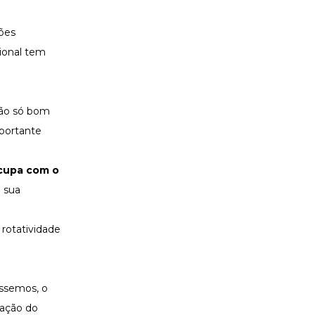
ções
sional tem
não só bom
mportante
cupa com o
a sua
 rotatividade
issemos, o
tação do