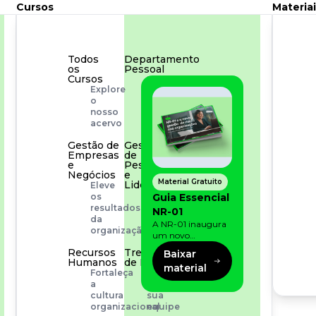
Cursos
Materiai
Todos
Departamento
os
Pessoal
Cursos
Para
Explore
simplificar
o
os
nosso
processos
acervo
Gestão de
Gestão
Empresas
de
e
Pessoas
Negócios
e
Material Gratuito
Liderança
Eleve
Capacitação
Guia Essencial
os
com
resultados
NR-01
especialistas
da
A NR-01 inaugura
organização
um novo
momento na
Recursos
Treinamento
Baixar
prevenção de riscos:
Humanos
de Produto
material
agora, além dos
Fortaleça
Desenvolva
fatores físicos e
a
a
operacionais, as
cultura
sua
empresas precisam
organizacional
equipe
olhar também