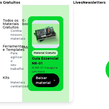
s Gratuitos
Lives
Newsletters
Todos os
E-
Materiais
book
Gratuitos
Aprofunde
Confira
seu
nossos
conhecimento
materiais
Ferramentas
Infográfico
e Templates
Conteúdo
Material Gratuito
Para
prático
agilizar
Guia Essencial
e
o
NR-01
rápido
seu
A NR-01 inaugura
trabalho
um novo
momento na
Kits
Baixar
prevenção de riscos:
material
Materiais
agora, além dos
centralizados
fatores físicos e
operacionais, as
empresas precisam
olhar também
para os riscos
organizacionais e