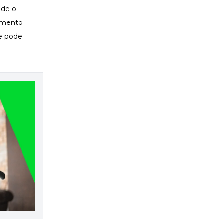
nde o
imento
 e pode