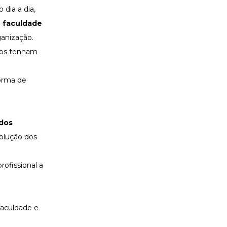
dia a dia,
o faculdade
ganização.
rios tenham
forma de
 dos
volução dos
.
rofissional a
faculdade e