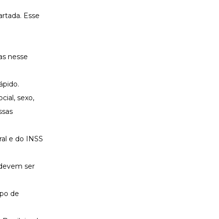
rtada. Esse
as nesse
ápido.
ial, sexo,
ssas
ral e do INSS
, devem ser
mpo de