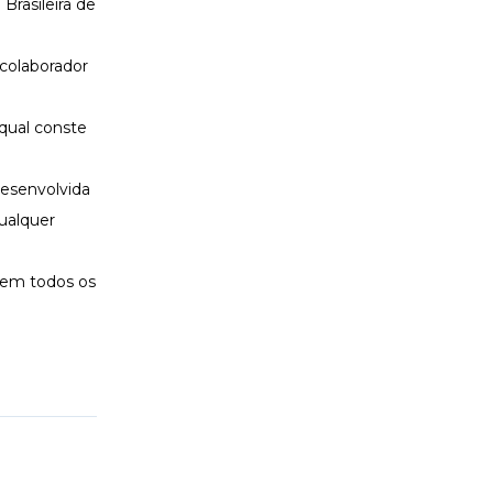
Brasileira de
 colaborador
 qual conste
desenvolvida
qualquer
o em todos os