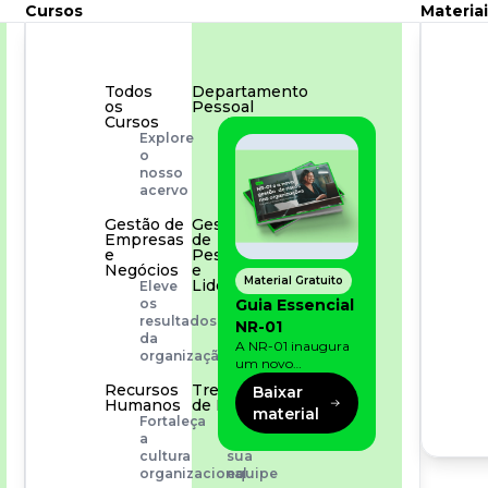
Cursos
Materiai
Todos
Departamento
os
Pessoal
Cursos
Para
Explore
simplificar
o
os
nosso
processos
acervo
Gestão de
Gestão
Empresas
de
e
Pessoas
Negócios
e
Material Gratuito
Liderança
Eleve
Capacitação
Guia Essencial
os
com
resultados
NR-01
especialistas
da
A NR-01 inaugura
organização
um novo
momento na
Recursos
Treinamento
Baixar
prevenção de riscos:
Humanos
de Produto
material
agora, além dos
Fortaleça
Desenvolva
fatores físicos e
a
a
operacionais, as
cultura
sua
empresas precisam
organizacional
equipe
olhar também