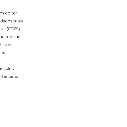
ém de ter
vidades mais
cial (CTPS).
ho registra
ssional.
o da
vínculos
onhecer os