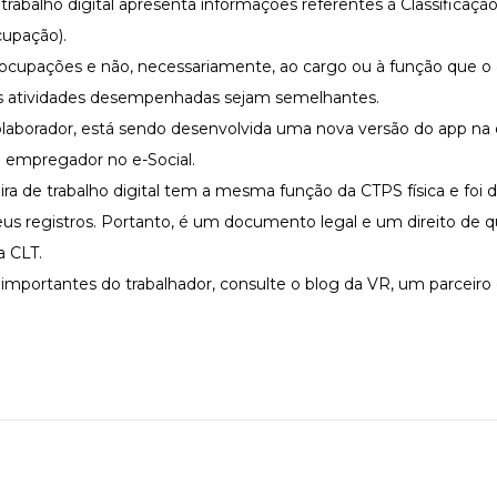
rabalho digital apresenta informações referentes à Classificação 
cupação).
s ocupações e não, necessariamente, ao cargo ou à função que o
as atividades desempenhadas sejam semelhantes.
 colaborador, está sendo desenvolvida uma nova versão do app na
 empregador no e-Social.
ra de trabalho digital tem a mesma função da CTPS física e foi 
 seus registros. Portanto, é um documento legal e um direito de 
a CLT.
s
importantes do trabalhador, consulte o blog da VR, um parceir
k
App
inkedIn