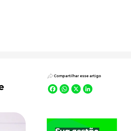
psicossociais.
Compartilhar esse artigo
e
Facebook
WhatsApp
X
LinkedI