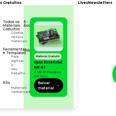
s Gratuitos
Lives
Newsletters
Todos os
E-
Materiais
book
Gratuitos
Aprofunde
Confira
seu
nossos
conhecimento
materiais
Ferramentas
Infográfico
e Templates
Conteúdo
Material Gratuito
Para
prático
agilizar
Guia Essencial
e
o
NR-01
rápido
seu
A NR-01 inaugura
trabalho
um novo
momento na
Kits
Baixar
prevenção de riscos:
material
Materiais
agora, além dos
centralizados
fatores físicos e
operacionais, as
empresas precisam
olhar também
para os riscos
organizacionais e