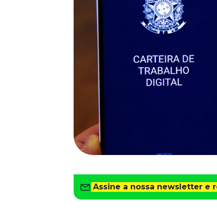
Saiba como gerenciar o seu dinheiro
Para o Trabalhador
Tudo para facilitar a rotina
Imprensa
VR na Imprensa
Cursos
Cursos
Todos os Cursos
Explore o nosso acervo
Departamento Pessoal
Para simplificar os processos
Gestão de Empresas e Negócios
Eleve os resultados da organização
Assine a nossa newsletter e 
Gestão de Pessoas e Liderança
Capacitação com especialistas
Recursos Humanos