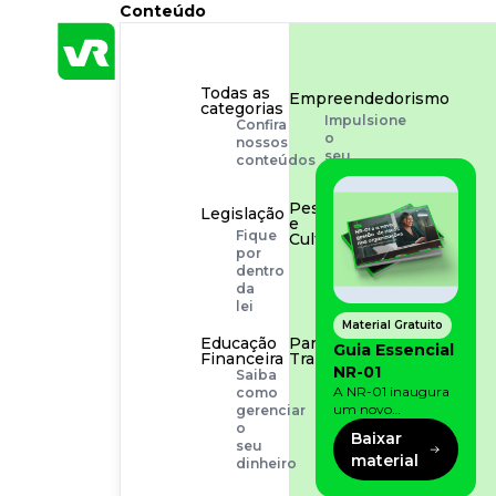
Conteúdo
Todas as
Empreendedorismo
categorias
Impulsione
Confira
o
nossos
seu
conteúdos
negócio
Pessoas
Legislação
e
Fique
Cultura
por
Aprimore
dentro
a
da
cultura
lei
organizacional
Material Gratuito
Educação
Para o
Guia Essencial
Financeira
Trabalhador
NR-01
Saiba
Tudo
A NR-01 inaugura
como
para
um novo
gerenciar
facilitar
momento na
o
a
Baixar
prevenção de riscos:
seu
rotina
material
agora, além dos
dinheiro
fatores físicos e