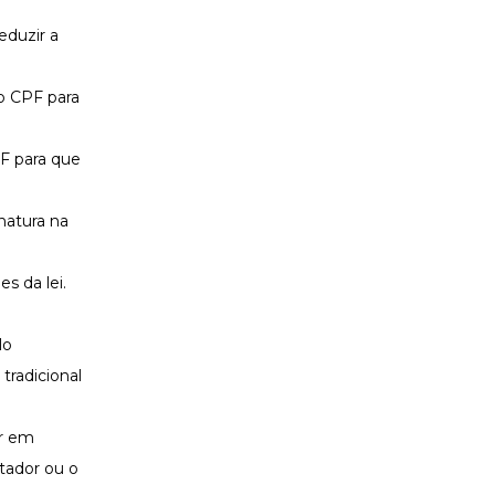
eduzir a
 o CPF para
F para que
natura na
s da lei.
lo
tradicional
ar em
tador ou o