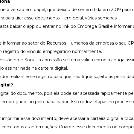
ciona
 a versão em papel, que deixou de ser emitida em 2019 para r
mora para tirar esse documento – em geral, várias semanas.
Basta baixar o app ou entrar no link do Emprega Brasil e informar
e informar ao setor de
Recursos Humanos da empresa
o seu CP
ça o registro do vínculo empregatício normalmente.
são no e-Social, a admissão se torna válida como a antiga assi
o assinar nada na carteira digital.
r realizar esse registro para que não fique sujeito às penalidade
gital?
igital do documento, pois ela pode ser acessada rapidamente pe
mpregado, ou pelo trabalhador. Isso reduz etapas no
processo 
imprimir esse documento, deve acessar a carteira digital e clic
df com todas as informações. Guarde esse documento no compu