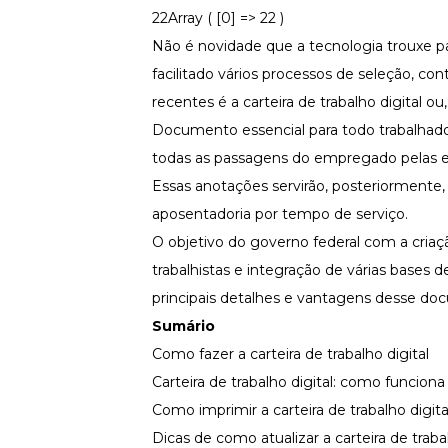
Fortaleça a cultura organizacional
22Array ( [0] => 22 )
Não é novidade que a tecnologia trouxe pa
Treinamento de Produto
Desenvolva a sua equipe
facilitado vários processos de
seleção, con
Materiais Gratuitos
recentes é a carteira de trabalho digital o
Documento essencial para todo trabalhador 
Materiais Gratuitos
todas as passagens do empregado pelas empr
Essas anotações servirão, posteriormente
Todos os Materiais Gratuitos
aposentadoria por tempo de serviço.
Confira nossos materiais
O objetivo do governo federal com a criação
E-book
Aprofunde seu conhecimento
trabalhistas e integração de várias bases
principais detalhes e vantagens desse d
Ferramentas e Templates
Para agilizar o seu trabalho
Sumário
Infográfico
Como fazer a carteira de trabalho digital
Conteúdo prático e rápido
Carteira de trabalho digital: como funciona
Kits
Como imprimir a carteira de trabalho digita
Materiais centralizados
Dicas de como atualizar a carteira de trabal
Lives