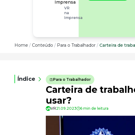
operacionais, as
Imprensa
empresas precisam
VR
olhar também
na
para os riscos
Imprensa
organizacionais e
psicossociais.
Conteúdo
Home
/
Conteúdo
/
Para o Trabalhador
/
Carteira de traba
Conteúdo
Todas as categorias
Índice
Para o Trabalhador
Confira nossos conteúdos
Carteira de trabalh
Empreendedorismo
Impulsione o seu negócio
usar?
Legislação
VR
21.09.2023
6 min de leitura
Fique por dentro da lei
Pessoas e Cultura
Aprimore a cultura organizacional
Educação Financeira