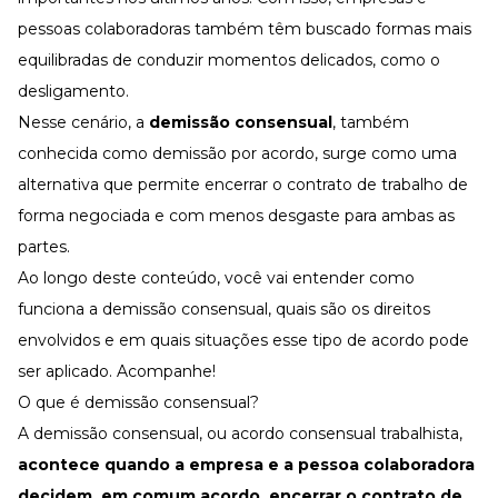
Desenvolva a sua equipe
pessoas colaboradoras também têm buscado formas mais
Materiais Gratuitos
equilibradas de conduzir momentos delicados, como o
Materiais Gratuitos
desligamento.
Nesse cenário, a
demissão consensual
, também
conhecida como demissão por acordo, surge como uma
Todos os Materiais Gratuitos
Confira nossos materiais
alternativa que permite encerrar o
contrato de trabalho
de
forma negociada e com menos desgaste para ambas as
E-book
Aprofunde seu conhecimento
partes.
Ferramentas e Templates
Ao longo deste conteúdo, você vai entender como
Para agilizar o seu trabalho
funciona a demissão consensual, quais são os direitos
Infográfico
envolvidos e em quais situações esse tipo de acordo pode
Conteúdo prático e rápido
ser aplicado. Acompanhe!
Kits
Materiais centralizados
O que é demissão consensual?
A demissão consensual, ou acordo consensual trabalhista,
Lives
acontece quando a empresa e a pessoa colaboradora
Newsletters
decidem, em comum acordo, encerrar o contrato de