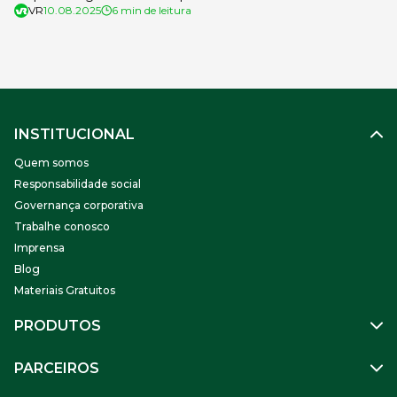
VR
10.08.2025
6 min de leitura
INSTITUCIONAL
Quem somos
Responsabilidade social
Governança corporativa
Trabalhe conosco
Imprensa
Blog
Materiais Gratuitos
PRODUTOS
Gestão de Pessoas
PARCEIROS
Benefícios
Mobilidade
Empresa Parceira