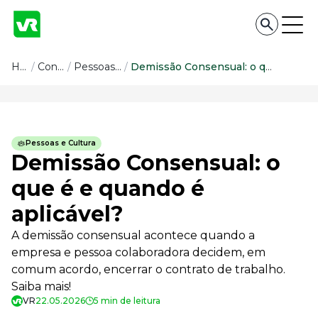
Conteúdo
Home
/
Conteúdo
/
Pessoas e Cultura
/
Demissão Consensual: o que é e quando é aplicável?
Conteúdo
Todas as categorias
Pessoas e Cultura
Confira nossos conteúdos
Demissão Consensual: o
Empreendedorismo
que é e quando é
Impulsione o seu negócio
aplicável?
Legislação
Fique por dentro da lei
A demissão consensual acontece quando a
Pessoas e Cultura
empresa e pessoa colaboradora decidem, em
Aprimore a cultura organizacional
comum acordo, encerrar o contrato de trabalho.
Educação Financeira
Saiba mais!
Saiba como gerenciar o seu dinheiro
VR
22.05.2026
5 min de leitura
Para o Trabalhador