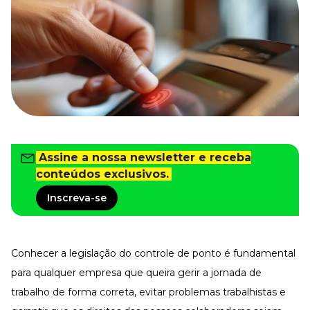
Tudo para facilitar a rotina
Imprensa
VR na Imprensa
Cursos
Cursos
Todos os Cursos
Explore o nosso acervo
Assine a nossa newsletter e receba
Departamento Pessoal
conteúdos exclusivos.
Para simplificar os processos
Inscreva-se
Gestão de Empresas e Negócios
Eleve os resultados da organização
Gestão de Pessoas e Liderança
Capacitação com especialistas
Conhecer a legislação do controle de ponto é fundamental
Recursos Humanos
para qualquer empresa que queira gerir a
jornada de
Fortaleça a cultura organizacional
trabalho
de forma correta, evitar problemas trabalhistas e
Treinamento de Produto