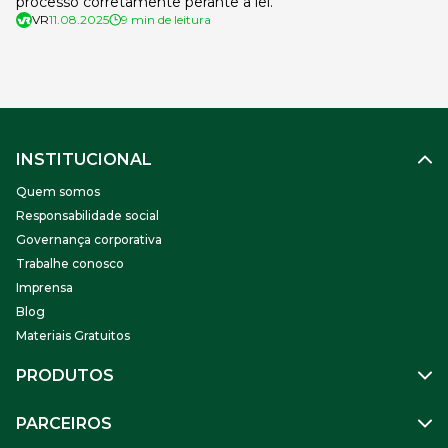
processo corretamente perante a lei.
VR
11.08.2025
9 min de leitura
INSTITUCIONAL
Quem somos
Responsabilidade social
Governança corporativa
Trabalhe conosco
Imprensa
Blog
Materiais Gratuitos
PRODUTOS
Gestão de Pessoas
PARCEIROS
Benefícios