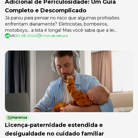
Adicional de Periculosidade: Um Guia
Completo e Descomplicado
Já parou para pensar no risco que algumas profissões
enfrentam diariamente? Eletricistas, bombeiros,
motoboys… a lista é longa! Mas você sabia que a lei
VR
30.08.2024
5 min de leitura
reconhece esses perigos e garante um direito importante
para quem trabalha nessas condições? Estamos falando do
adicional de periculosidade, um benefício que pode fazer
toda a diferença no salário de quem […]
Imprensa
Licença-paternidade estendida e
desigualdade no cuidado familiar