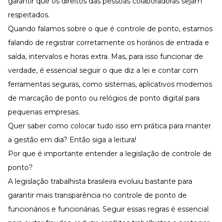
garantir que os direitos das pessoas colaboradoras sejam
Desenvolva a sua equipe
respeitados.
Materiais Gratuitos
Quando falamos sobre o que é controle de ponto, estamos
Materiais Gratuitos
falando de registrar corretamente os horários de entrada e
saída, intervalos e
horas extra
. Mas, para isso funcionar de
verdade, é essencial seguir o que diz a lei e contar com
Todos os Materiais Gratuitos
Confira nossos materiais
ferramentas seguras, como sistemas, aplicativos modernos
de marcação de ponto ou relógios de ponto digital para
E-book
Aprofunde seu conhecimento
pequenas empresas.
Ferramentas e Templates
Quer saber como colocar tudo isso em prática para manter
Para agilizar o seu trabalho
a gestão em dia? Então siga a leitura!
Infográfico
Conteúdo prático e rápido
Por que é importante entender a legislação de controle de
ponto?
Kits
Materiais centralizados
A legislação trabalhista brasileira evoluiu bastante para
Lives
garantir mais transparência no controle de ponto de
funcionários e funcionárias. Seguir essas regras é essencial
Newsletters