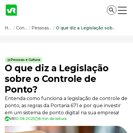
Conteúdo
Home
/
Conteúdo
/
Pessoas e Cultura
/
O que diz a Legislação sobre o Controle de Ponto?
Conteúdo
Todas as categorias
Pessoas e Cultura
Confira nossos conteúdos
O que diz a Legislação
Empreendedorismo
sobre o Controle de
Impulsione o seu negócio
Ponto?
Legislação
Fique por dentro da lei
Entenda como funciona a legislação de controle de
Pessoas e Cultura
ponto, as regras da Portaria 671 e por que investir
Aprimore a cultura organizacional
em um sistema de ponto digital na sua empresa!
Educação Financeira
VR
10.08.2025
6 min de leitura
Saiba como gerenciar o seu dinheiro
Para o Trabalhador