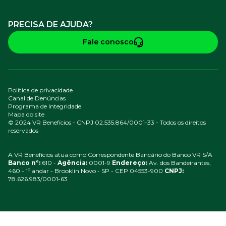
PRECISA DE AJUDA?
Fale conosco
Política de privacidade
Canal de Denúncias
Programa de Integridade
Mapa do site
© 2024 VR Benefícios - CNPJ 02.535.864/0001-33 - Todos os direitos
reservados
A VR Benefícios atua como Correspondente Bancário do Banco VR S/A
Banco nº:
610 -
Agência:
0001-9
Endereço:
Av. dos Bandeirantes,
460 - 1º andar - Brooklin Novo - SP - CEP 04553-900
CNPJ:
78.626.983/0001-63