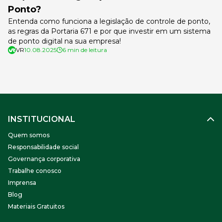
Ponto?
Entenda como funciona a legislação de controle de ponto,
as regras da Portaria 671 e por que investir em um sistema
de ponto digital na sua empresa!
VR
10.08.2025
6 min de leitura
INSTITUCIONAL
Quem somos
Responsabilidade social
Governança corporativa
Trabalhe conosco
Imprensa
Blog
Materiais Gratuitos