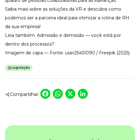
quadro de pessoas colaboradoras para as lideranças.
Saiba mais sobre as
soluções da VR
e descubra como
podemos ser a parceria ideal para otimizar a rotina de RH
da sua empresa!
Leia também:
Admissão e demissão — você está por
dentro dos processos?
Imagem de capa — Fonte: user25451090 / Freepik (2025)
Legislação
Facebook
WhatsApp
X
LinkedIn
Compartilhar: