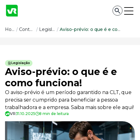
Conteúdo
Home
/
Conteúdo
/
Legislação
/
Aviso-prévio: o que é e como funciona!
Conteúdo
Todas as categorias
Legislação
Confira nossos conteúdos
Aviso-prévio: o que é e
Empreendedorismo
como funciona!
Impulsione o seu negócio
O aviso-prévio é um período garantido na CLT, que
Legislação
Fique por dentro da lei
precisa ser cumprido para beneficiar a pessoa
trabalhadora e a empresa. Saiba mais sobre ele aqui!
Pessoas e Cultura
Aprimore a cultura organizacional
VR
31.10.2025
8 min de leitura
Educação Financeira
Saiba como gerenciar o seu dinheiro
Para o Trabalhador