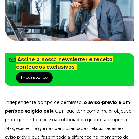
Tudo para facilitar a rotina
Imprensa
VR na Imprensa
Cursos
Cursos
Assine a nossa newsletter e receba
Todos os Cursos
Explore o nosso acervo
conteúdos exclusivos.
Departamento Pessoal
Inscreva-se
Para simplificar os processos
Gestão de Empresas e Negócios
Eleve os resultados da organização
Independente do
tipo de demissão
,
o aviso-prévio é um
Gestão de Pessoas e Liderança
Capacitação com especialistas
período exigido pela CLT
, que tem como maior objetivo
proteger tanto a pessoa colaboradora quanto a empresa.
Recursos Humanos
Fortaleça a cultura organizacional
Mas, existem algumas particularidades relacionadas ao
Treinamento de Produto
aviso prévio que fazem toda a diferença no momento da