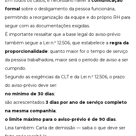
Em todos os casos, é necessário haver a
comunicação
formal
sobre o desligamento da pessoa funcionária,
permitindo a reorganização da equipe e do próprio RH para
seguir com as documentações exigidas.
É importante ressaltar que a base legal do aviso-prévio
também segue a
Lei n.º 12.506
, que estabelece a
regra da
proporcionalidade
: quanto maior for o tempo de serviço
da pessoa trabalhadora, maior será o período de aviso a ser
cumprido.
Segundo as exigências da CLT e da
Lei n.º 12.506
, o prazo
do aviso-prévio deve ser:
no mínimo de 30 dias
;
são acrescentados
3 dias por ano de serviço completo
na mesma companhia
;
o limite máximo para o aviso-prévio é de 90 dias
.
Leia também:
Carta de demissão — saiba o que deve ser