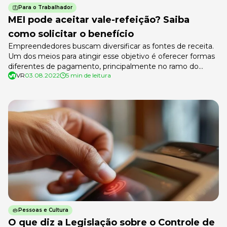
Para o Trabalhador
MEI pode aceitar vale-refeição? Saiba
como solicitar o benefício
Empreendedores buscam diversificar as fontes de receita.
Um dos meios para atingir esse objetivo é oferecer formas
diferentes de pagamento, principalmente no ramo do
VR
03.08.2022
5 min de leitura
comércio. Assim, uma pergunta vem à tona: MEI pode
aceitar vale-refeição? O Brasil tem mais de 13 milhões de
pessoas cadastradas na modalidade de
microempreendedor individual, 70% de todos os CNPJs. […]
Pessoas e Cultura
O que diz a Legislação sobre o Controle de