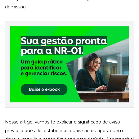
Desenvolva a sua equipe
demissão.
Materiais Gratuitos
Materiais Gratuitos
Todos os Materiais Gratuitos
Confira nossos materiais
E-book
Aprofunde seu conhecimento
Ferramentas e Templates
Para agilizar o seu trabalho
Infográfico
Conteúdo prático e rápido
Kits
Materiais centralizados
Lives
Nesse artigo, vamos te explicar o significado de aviso-
prévio, o que a lei estabelece, quais são os tipos, quem
Newsletters