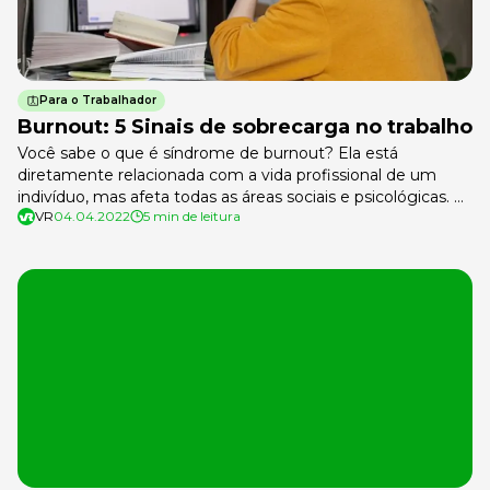
Para o Trabalhador
Burnout: 5 Sinais de sobrecarga no trabalho
Você sabe o que é síndrome de burnout? Ela está
diretamente relacionada com a vida profissional de um
indivíduo, mas afeta todas as áreas sociais e psicológicas. É
VR
04.04.2022
5 min de leitura
um distúrbio causado pela exaustão extrema, também
conhecido como “síndrome do esgotamento profissional”.
A síndrome de burnout é decorrente do acúmulo excessivo
de estresse, tensão emocional e […]