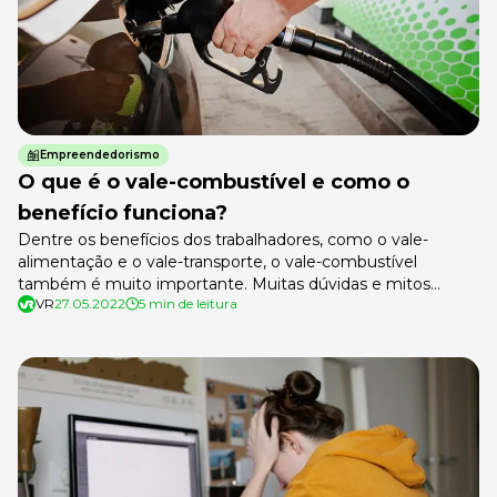
Empreendedorismo
O que é o vale-combustível e como o
benefício funciona?
Dentre os benefícios dos trabalhadores, como o vale-
alimentação e o vale-transporte, o vale-combustível
também é muito importante. Muitas dúvidas e mitos
VR
27.05.2022
5 min de leitura
cercam o auxílio fornecido pela empresa aos trabalhadores.
Qual a diferença entre o vale-transporte e o combustível?
O vale-combustível tem desconto em folha? Quem pode
utilizá-lo? Todas essas são questões que ouvimos no
mercado […]