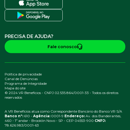
PRECISA DE AJUDA?
Fale conosco
Política de privacidade
Canal de Denúncias
Programa de Integridade
Mapa do site
© 2024 VR Benefícios - CNPJ 02.535.864/0001-33 - Todos os direitos
reservados
A VR Benefícios atua como Correspondente Bancário do Banco VR S/A
Banco nº:
610 -
Agência:
0001-9
Endereço:
Av. dos Bandeirantes,
460 - 1º andar - Brooklin Novo - SP - CEP 04553-900
CNPJ:
78.626.983/0001-63