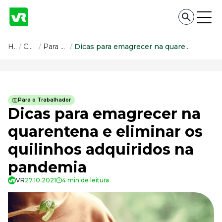
Conteúdo
Home
/
Conteúdo
/
Para o Trabalhador
/
Dicas para emagrecer na quarentena e eliminar os quilinhos adquiridos na pandemia
Conteúdo
Todas as categorias
Para o Trabalhador
Confira nossos conteúdos
Dicas para emagrecer na
Empreendedorismo
quarentena e eliminar os
Impulsione o seu negócio
quilinhos adquiridos na
Legislação
Fique por dentro da lei
pandemia
Pessoas e Cultura
Aprimore a cultura organizacional
VR
27.10.2021
4 min de leitura
Educação Financeira
Saiba como gerenciar o seu dinheiro
Para o Trabalhador