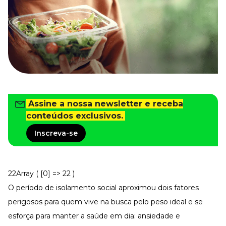
Tudo para facilitar a rotina
Imprensa
VR na Imprensa
Cursos
Cursos
Todos os Cursos
Assine a nossa newsletter e receba
Explore o nosso acervo
conteúdos exclusivos.
Departamento Pessoal
Para simplificar os processos
Inscreva-se
Gestão de Empresas e Negócios
Eleve os resultados da organização
Gestão de Pessoas e Liderança
22Array ( [0] => 22 )
Capacitação com especialistas
O período de isolamento social aproximou dois fatores
Recursos Humanos
perigosos para quem vive na busca pelo peso ideal e se
Fortaleça a cultura organizacional
esforça para manter a saúde em dia: ansiedade e
Treinamento de Produto