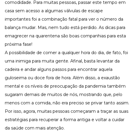
Desenvolva a sua equipe
comodidade. Para muitas pessoas, passar este tempo em
casa sem acesso a algumas válvulas de escape
Materiais Gratuitos
importantes foi a combinação fatal para ver o número da
Materiais Gratuitos
balança mudar. Mas, nem tudo está perdido. As dicas para
emagrecer na quarentena são boas companhias para esta
próxima fase!
Todos os Materiais Gratuitos
Confira nossos materiais
A possibilidade de comer a qualquer hora do dia, de fato, foi
E-book
uma inimiga para muita gente. Afinal, basta levantar da
Aprofunde seu conhecimento
cadeira e andar alguns passos para encontrar aquela
Ferramentas e Templates
guloseima ou doce fora de hora. Além disso, a exaustão
Para agilizar o seu trabalho
mental e os níveis de preocupação da pandemia também
Infográfico
Conteúdo prático e rápido
sugaram demais de muitos de nós, mostrando que, pelo
Kits
menos com a comida, não era preciso se privar tanto assim.
Materiais centralizados
Por isso, agora, muitas pessoas começaram a traçar as suas
Lives
estratégias para recuperar a forma antiga e voltar a cuidar
da saúde com mais atenção.
Newsletters