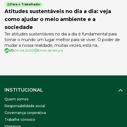
Para o Trabalhador
Atitudes sustentáveis no dia a dia: veja
como ajudar o meio ambiente e a
sociedade
Ter atitudes sustentáveis no dia a dia é fundamental para
tornar o mundo um lugar melhor para se viver. O poder de
mudar a nossa realidade, muitas vezes, está na
VR
04.06.2020
6 min de leitura
transformação de alguns pequenos hábitos, e para garantir
que as próximas gerações tenham um melhor futuro, o
ideal é começar a mudança o quanto antes. […]
INSTITUCIONAL
Quem somos
Responsabilidade social
Governança corporativa
Trabalhe conosco
Imprensa