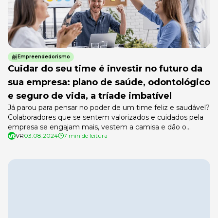
Empreendedorismo
Cuidar do seu time é investir no futuro da
sua empresa: plano de saúde, odontológico
e seguro de vida, a tríade imbatível
Já parou para pensar no poder de um time feliz e saudável?
Colaboradores que se sentem valorizados e cuidados pela
empresa se engajam mais, vestem a camisa e dão o
VR
03.08.2024
7 min de leitura
máximo de si. Mas, como montar um pacote de benefícios
que realmente faça a diferença, sem pesar no bolso? A
resposta para essa pergunta é […]