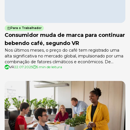
Para o Trabalhador
Consumidor muda de marca para continuar
bebendo café, segundo VR
Nos últimos meses, o preço do café tem registrado uma
alta significativa no mercado global, impulsionado por uma
combinação de fatores climáticos e econômicos. De
VR
22.07.2025
5 min de leitura
acordo com um levantamento realizado pela VR,
ecossistema de soluções para trabalhadores e
empregadores, no último ano houve um aumento no
preço nacional do café de mais de 72%, considerando […]