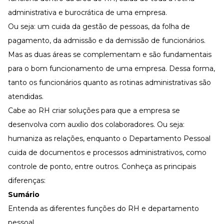
Desenvolva a sua equipe
administrativa e burocrática de uma empresa.
Materiais Gratuitos
Ou seja: um cuida da gestão de pessoas, da folha de
Materiais Gratuitos
pagamento, da admissão e da demissão de funcionários.
Mas as duas áreas se complementam e são fundamentais
para o bom funcionamento de uma empresa. Dessa forma,
Todos os Materiais Gratuitos
Confira nossos materiais
tanto os funcionários quanto as rotinas administrativas são
atendidas.
E-book
Aprofunde seu conhecimento
Cabe ao RH criar soluções para que a empresa se
Ferramentas e Templates
desenvolva com auxílio dos colaboradores. Ou seja:
Para agilizar o seu trabalho
humaniza as relações, enquanto o Departamento Pessoal
Infográfico
cuida de documentos e processos administrativos, como
Conteúdo prático e rápido
controle de ponto, entre outros. Conheça as principais
Kits
Materiais centralizados
diferenças:
Sumário
Lives
Entenda as diferentes funções do RH e departamento
Newsletters
pessoal