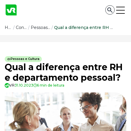
Conteúdo
Home
/
Conteúdo
/
Pessoas e Cultura
/
Qual a diferença entre RH e departamento pessoal?
Conteúdo
Todas as categorias
Pessoas e Cultura
Confira nossos conteúdos
Qual a diferença entre RH
Empreendedorismo
e departamento pessoal?
Impulsione o seu negócio
VR
31.10.2023
6 min de leitura
Legislação
Fique por dentro da lei
Pessoas e Cultura
Aprimore a cultura organizacional
Educação Financeira
Saiba como gerenciar o seu dinheiro
Para o Trabalhador