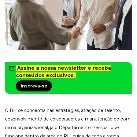
Tudo para facilitar a rotina
Imprensa
VR na Imprensa
Cursos
Cursos
Todos os Cursos
Explore o nosso acervo
Assine a nossa newsletter e receba
conteúdos exclusivos.
Departamento Pessoal
Para simplificar os processos
Inscreva-se
Gestão de Empresas e Negócios
Eleve os resultados da organização
Gestão de Pessoas e Liderança
Capacitação com especialistas
O RH se concentra nas estratégias, atração de talento,
desenvolvimento de colaboradores e manutenção do bom
Recursos Humanos
Fortaleça a cultura organizacional
clima organizacional, já o Departamento Pessoal, que
Treinamento de Produto
funciona dentro da área de RH, cuida de toda a rotina