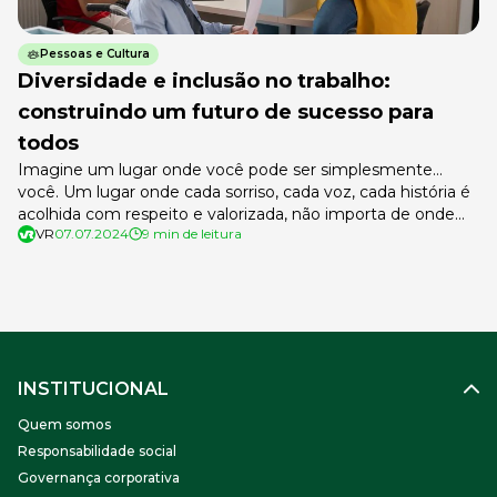
Pessoas e Cultura
Diversidade e inclusão no trabalho:
construindo um futuro de sucesso para
todos
Imagine um lugar onde você pode ser simplesmente…
você. Um lugar onde cada sorriso, cada voz, cada história é
acolhida com respeito e valorizada, não importa de onde
VR
07.07.2024
9 min de leitura
venha ou quem seja. Um lugar onde as diferenças não são
apenas toleradas, mas celebradas como a bela peça de
uma enorme colcha de retalhos que são. […]
INSTITUCIONAL
Quem somos
Responsabilidade social
Governança corporativa