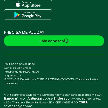
PRECISA DE AJUDA?
Fale conosco
Política de privacidade
Canal de Denúncias
Programa de Integridade
Mapa do site
© 2024 VR Benefícios - CNPJ 02.535.864/0001-33 - Todos os direitos
reservados
A VR Benefícios atua como Correspondente Bancário do Banco VR S/A
Banco nº:
610 -
Agência:
0001-9
Endereço:
Av. dos Bandeirantes,
460 - 1º andar - Brooklin Novo - SP - CEP 04553-900
CNPJ:
78.626.983/0001-63