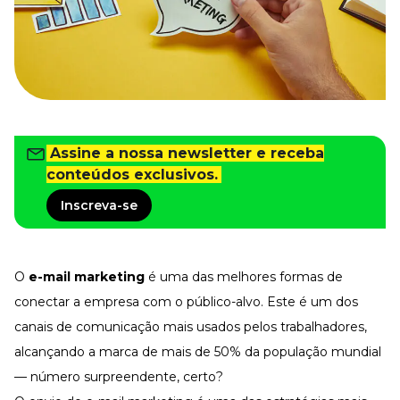
Tudo para facilitar a rotina
Imprensa
VR na Imprensa
Cursos
Cursos
Assine a nossa newsletter e receba
conteúdos exclusivos.
Todos os Cursos
Explore o nosso acervo
Inscreva-se
Departamento Pessoal
Para simplificar os processos
Gestão de Empresas e Negócios
Eleve os resultados da organização
O
e-mail marketing
é uma das melhores formas de
conectar a empresa com o público-alvo. Este é um dos
Gestão de Pessoas e Liderança
Capacitação com especialistas
canais de comunicação mais usados pelos trabalhadores,
Recursos Humanos
alcançando a marca de mais de 50% da população mundial
Fortaleça a cultura organizacional
— número surpreendente, certo?
Treinamento de Produto