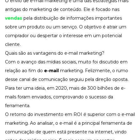
O envio de e-mail marketing é uma das estratégias mais
Desenvolva a sua equipe
antigas do marketing de conteúdo. Ele é focado nas
Materiais Gratuitos
vendas
pela distribuição de informações importantes
Materiais Gratuitos
sobre um produto ou um serviço. O objetivo é atrair um
comprador ou despertar o interesse em um potencial
cliente.
Todos os Materiais Gratuitos
Confira nossos materiais
Quais são as vantagens do e-mail marketing?
Com o avanço das mídias sociais, muito foi discutido em
E-book
Aprofunde seu conhecimento
relação ao fim do
e-mail
marketing. Felizmente, o rumo
Ferramentas e Templates
desse canal de comunicação seguiu pela direção oposta.
Para agilizar o seu trabalho
Para ter uma ideia, em 2020, mais de 300 bilhões de e-
Infográfico
Conteúdo prático e rápido
mails foram enviados, comprovando o sucesso da
ferramenta.
Kits
Materiais centralizados
O retorno do investimento em ROI é superior com o e-mail
Lives
marketing. Ao analisar, o e-mail é a principal ferramenta de
comunicação de quem está presente na internet, vindo
Newsletters