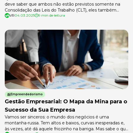
deve saber que ambos não estão previstos somente na
Consolidação das Leis do Trabalho (CLT), eles também
VR
04.03.2025
9 min de leitura
podem ser determinados por convenções coletivas e
acordos firmados entre a empresa e o sindicato que
representa os colaboradores. O cálculo de dissídio pode
estar previsto nestes instrumentos. Anualmente, […]
Empreendedorismo
Gestão Empresarial: O Mapa da Mina para o
Sucesso da Sua Empresa
Vamos ser sinceros: o mundo dos negócios é uma
montanha-russa. Tem altos e baixos, curvas inesperadas e,
às vezes, até dá aquele friozinho na barriga. Mas sabe o que