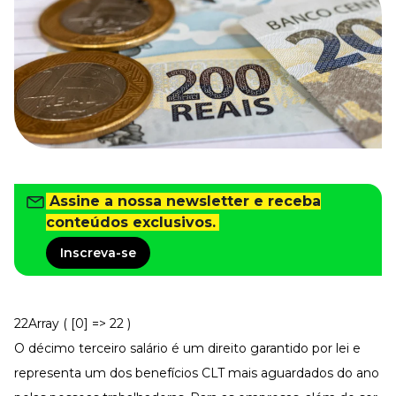
Tudo para facilitar a rotina
Imprensa
VR na Imprensa
Cursos
Cursos
Todos os Cursos
Explore o nosso acervo
Assine a nossa newsletter e receba
Departamento Pessoal
conteúdos exclusivos.
Para simplificar os processos
Inscreva-se
Gestão de Empresas e Negócios
Eleve os resultados da organização
Gestão de Pessoas e Liderança
Capacitação com especialistas
22Array ( [0] => 22 )
Recursos Humanos
O décimo terceiro salário é um direito garantido por lei e
Fortaleça a cultura organizacional
representa um dos
benefícios CLT
mais aguardados do ano
Treinamento de Produto