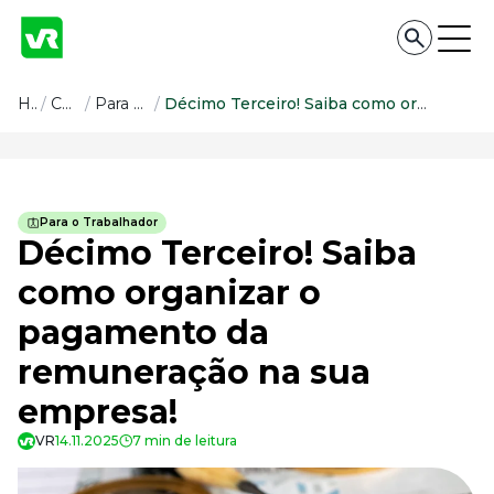
Conteúdo
Home
/
Conteúdo
/
Para o Trabalhador
/
Décimo Terceiro! Saiba como organizar o pagamento da remuneração na sua empresa!
Conteúdo
Todas as categorias
Para o Trabalhador
Confira nossos conteúdos
Décimo Terceiro! Saiba
Empreendedorismo
como organizar o
Impulsione o seu negócio
pagamento da
Legislação
Fique por dentro da lei
remuneração na sua
Pessoas e Cultura
Aprimore a cultura organizacional
empresa!
Educação Financeira
VR
14.11.2025
7 min de leitura
Saiba como gerenciar o seu dinheiro
Para o Trabalhador