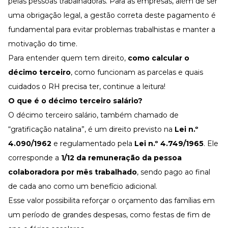
pelas pessoas trabalhadoras. Para as empresas, além de ser
Desenvolva a sua equipe
uma obrigação legal, a gestão correta deste pagamento é
Materiais Gratuitos
fundamental para evitar problemas trabalhistas e manter a
Materiais Gratuitos
motivação do time
.
Para entender quem tem direito,
como calcular o
décimo terceiro
, como funcionam as parcelas e quais
Todos os Materiais Gratuitos
Confira nossos materiais
cuidados o RH precisa ter, continue a leitura!
O que é o décimo terceiro salário
?
E-book
Aprofunde seu conhecimento
O décimo terceiro salário, também chamado de
Ferramentas e Templates
“gratificação natalina”, é um direito previsto na
Lei n.º
Para agilizar o seu trabalho
4.090/1962
e regulamentado pela
Lei n.º 4.749/1965
. Ele
Infográfico
Conteúdo prático e rápido
corresponde a
1/12 da remuneração da pessoa
colaboradora por mês trabalhado
, sendo pago ao final
Kits
Materiais centralizados
de cada ano como um benefício adicional.
Lives
Esse valor possibilita reforçar o orçamento das famílias em
um período de grandes despesas, como festas de fim de
Newsletters