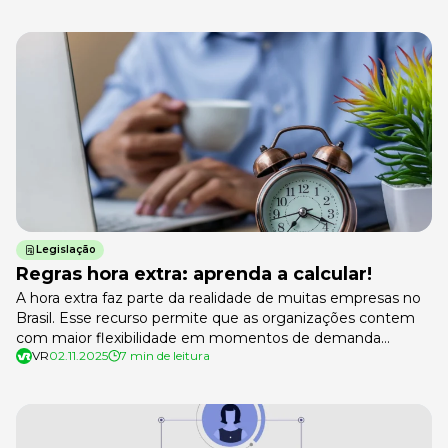
Legislação
Regras hora extra: aprenda a calcular!
A hora extra faz parte da realidade de muitas empresas no
Brasil. Esse recurso permite que as organizações contem
com maior flexibilidade em momentos de demanda
VR
02.11.2025
7 min de leitura
elevada, enquanto as pessoas colaboradoras têm a
possibilidade de aumentar seus rendimentos. Neste guia,
você vai entender como funciona a hora extra: quais são os
critérios de pagamento, os […]