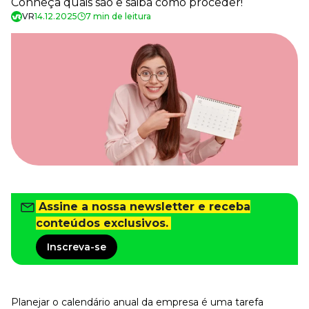
Conheça quais são e saiba como proceder!
Tudo para facilitar a rotina
VR
14.12.2025
7 min de leitura
Imprensa
VR na Imprensa
Cursos
Cursos
Todos os Cursos
Explore o nosso acervo
Departamento Pessoal
Para simplificar os processos
Gestão de Empresas e Negócios
Assine a nossa newsletter e receba
Eleve os resultados da organização
conteúdos exclusivos.
Gestão de Pessoas e Liderança
Capacitação com especialistas
Inscreva-se
Recursos Humanos
Fortaleça a cultura organizacional
Planejar o calendário anual da empresa é uma tarefa
Treinamento de Produto