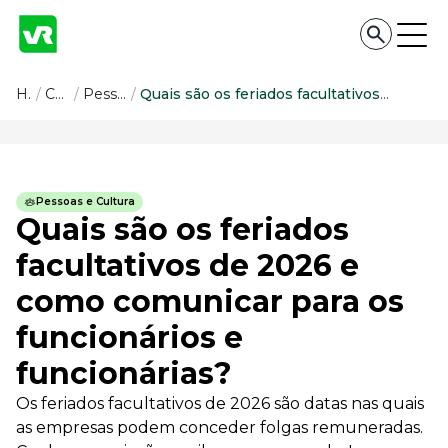
Conteúdo
Home
/
Conteúdo
/
Pessoas e Cultura
/
Quais são os feriados facultativos de 2026 e como comunicar para os funcionários e funcionárias?
Conteúdo
Todas as categorias
Pessoas e Cultura
Confira nossos conteúdos
Quais são os feriados
Empreendedorismo
facultativos de 2026 e
Impulsione o seu negócio
como comunicar para os
Legislação
Fique por dentro da lei
funcionários e
Pessoas e Cultura
Aprimore a cultura organizacional
funcionárias?
Educação Financeira
Os feriados facultativos de 2026 são datas nas quais
Saiba como gerenciar o seu dinheiro
as empresas podem conceder folgas remuneradas.
Para o Trabalhador