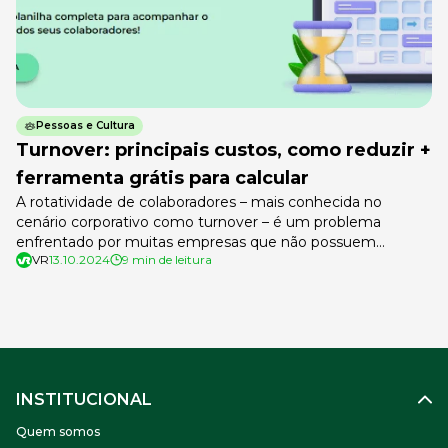
Pessoas e Cultura
Turnover: principais custos, como reduzir +
ferramenta grátis para calcular
A rotatividade de colaboradores – mais conhecida no
cenário corporativo como turnover – é um problema
enfrentado por muitas empresas que não possuem
VR
13.10.2024
9 min de leitura
estratégias assertivas para a contratação e retenção de
talentos. Os impactos vão desde a redução da
produtividade até o aumento com custos que poderiam
ser evitados. Tudo isso acaba se tornando um […]
INSTITUCIONAL
Quem somos