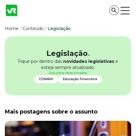
Conteúdo
Home
/
Conteúdo
/
Legislação
Conteúdo
Legislação
.
Todas as categorias
Fique por dentro das
novidades legislativas
e
Confira nossos conteúdos
esteja sempre atualizado.
Assuntos relacionados:
Empreendedorismo
Impulsione o seu negócio
CONARH
Educação Financeira
Legislação
Fique por dentro da lei
Pessoas e Cultura
Aprimore a cultura organizacional
Mais postagens sobre o assunto
Educação Financeira
Saiba como gerenciar o seu dinheiro
Para o Trabalhador