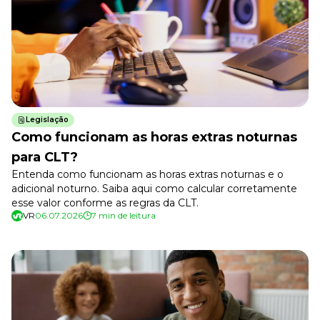
Tudo para facilitar a rotina
Imprensa
VR na Imprensa
Cursos
Cursos
Legislação
Como funcionam as horas extras noturnas
Todos os Cursos
Explore o nosso acervo
para CLT?
Entenda como funcionam as horas extras noturnas e o
Departamento Pessoal
Para simplificar os processos
adicional noturno. Saiba aqui como calcular corretamente
esse valor conforme as regras da CLT.
Gestão de Empresas e Negócios
VR
06.07.2026
7 min de leitura
Eleve os resultados da organização
Gestão de Pessoas e Liderança
Capacitação com especialistas
Recursos Humanos
Fortaleça a cultura organizacional
Treinamento de Produto