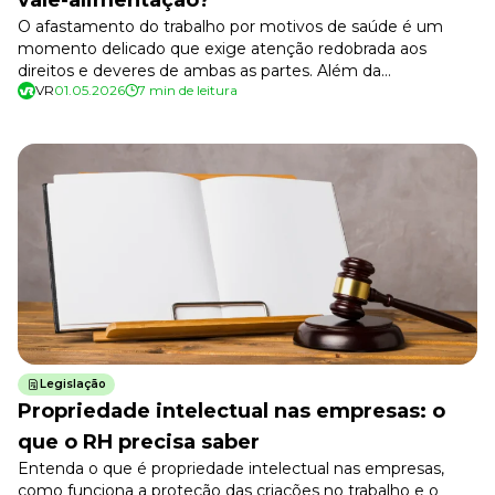
vale-alimentação?
O afastamento do trabalho por motivos de saúde é um
momento delicado que exige atenção redobrada aos
direitos e deveres de ambas as partes. Além da
VR
01.05.2026
7 min de leitura
preocupação com a recuperação, é natural surgirem
dúvidas sobre a manutenção da renda e dos benefícios
extras. Quem se afasta pelo INSS tem direito a vale-
alimentação? A resposta depende, […]
Legislação
Propriedade intelectual nas empresas: o
que o RH precisa saber
Entenda o que é propriedade intelectual nas empresas,
como funciona a proteção das criações no trabalho e o