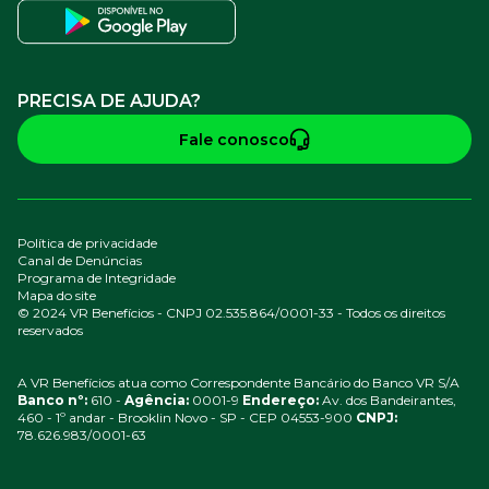
PRECISA DE AJUDA?
Fale conosco
Política de privacidade
Canal de Denúncias
Programa de Integridade
Mapa do site
© 2024 VR Benefícios - CNPJ 02.535.864/0001-33 - Todos os direitos
reservados
A VR Benefícios atua como Correspondente Bancário do Banco VR S/A
Banco nº:
610 -
Agência:
0001-9
Endereço:
Av. dos Bandeirantes,
460 - 1º andar - Brooklin Novo - SP - CEP 04553-900
CNPJ:
78.626.983/0001-63