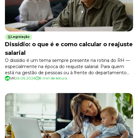
Desenvolva a sua equipe
Materiais Gratuitos
Materiais Gratuitos
Legislação
Dissídio: o que é e como calcular o reajuste
Todos os Materiais Gratuitos
Confira nossos materiais
salarial
O dissídio é um tema sempre presente na rotina do RH —
E-book
Aprofunde seu conhecimento
especialmente na época do reajuste salarial. Para quem
está na gestão de pessoas ou à frente do departamento
Ferramentas e Templates
VR
26.06.2026
8 min de leitura
pessoal, entender esse tema é essencial, não só para o
Para agilizar o seu trabalho
cumprimento da legislação, mas para conduzir a folha de
Infográfico
pagamento com segurança e transparência. Neste […]
Conteúdo prático e rápido
Kits
Materiais centralizados
Lives
Newsletters