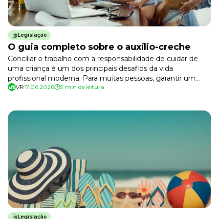
Legislação
O guia completo sobre o auxílio-creche
Conciliar o trabalho com a responsabilidade de cuidar de
uma criança é um dos principais desafios da vida
profissional moderna. Para muitas pessoas, garantir um
VR
17.06.2026
9 min de leitura
lugar seguro e de qualidade para deixar as crianças durante
o período de trabalho é uma preocupação real e constante.
Para apoiar esse equilíbrio, existe o auxílio-creche, que
representa um […]
Legislação