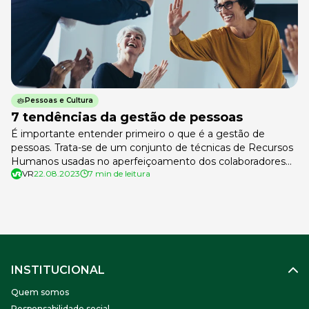
Pessoas e Cultura
7 tendências da gestão de pessoas
É importante entender primeiro o que é a gestão de
pessoas. Trata-se de um conjunto de técnicas de Recursos
Humanos usadas no aperfeiçoamento dos colaboradores
VR
22.08.2023
7 min de leitura
das empresas, capacitando-os para as suas funções.
Embora sofram variações ao longo dos anos, a partir de
novidades de Recursos Humanos que surgem, algumas
tendências da gestão de pessoas sobrevivem, […]
INSTITUCIONAL
Quem somos
Responsabilidade social