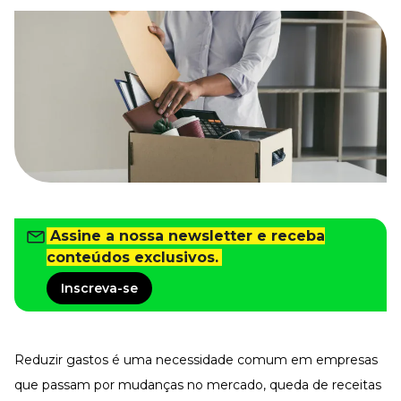
Tudo para facilitar a rotina
Imprensa
VR na Imprensa
Cursos
Cursos
Todos os Cursos
Explore o nosso acervo
Departamento Pessoal
Para simplificar os processos
Assine a nossa newsletter e receba
conteúdos exclusivos.
Gestão de Empresas e Negócios
Eleve os resultados da organização
Inscreva-se
Gestão de Pessoas e Liderança
Capacitação com especialistas
Recursos Humanos
Reduzir gastos é uma necessidade comum em empresas
Fortaleça a cultura organizacional
que passam por mudanças no mercado, queda de receitas
Treinamento de Produto