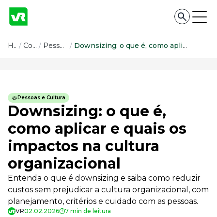
Conteúdo
Home
/
Conteúdo
/
Pessoas e Cultura
/
Downsizing: o que é, como aplicar e quais os impactos na cultura organizacional
Conteúdo
Todas as categorias
Pessoas e Cultura
Confira nossos conteúdos
Downsizing: o que é,
Empreendedorismo
como aplicar e quais os
Impulsione o seu negócio
impactos na cultura
Legislação
Fique por dentro da lei
organizacional
Pessoas e Cultura
Aprimore a cultura organizacional
Entenda o que é downsizing e saiba como reduzir
custos sem prejudicar a cultura organizacional, com
Educação Financeira
Saiba como gerenciar o seu dinheiro
planejamento, critérios e cuidado com as pessoas.
VR
02.02.2026
7 min de leitura
Para o Trabalhador