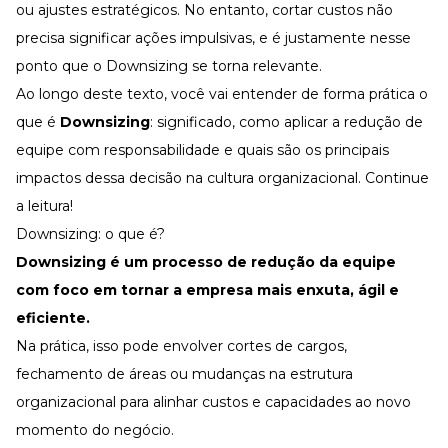
Desenvolva a sua equipe
ou ajustes estratégicos. No entanto, cortar custos não
precisa significar ações impulsivas, e é justamente nesse
Materiais Gratuitos
ponto que o Downsizing se torna relevante.
Materiais Gratuitos
Ao longo deste texto, você vai entender de forma prática o
que é
Downsizing
: significado, como aplicar a redução de
equipe com responsabilidade e quais são os principais
Todos os Materiais Gratuitos
Confira nossos materiais
impactos dessa decisão na
cultura organizacional
. Continue
E-book
a leitura!
Aprofunde seu conhecimento
Downsizing: o que é?
Ferramentas e Templates
Para agilizar o seu trabalho
Downsizing é um processo de redução da equipe
com foco em tornar a empresa mais enxuta, ágil e
Infográfico
Conteúdo prático e rápido
eficiente.
Kits
Na prática, isso pode envolver cortes de cargos,
Materiais centralizados
fechamento de áreas ou mudanças na estrutura
Lives
organizacional para alinhar custos e capacidades ao novo
momento do negócio.
Newsletters