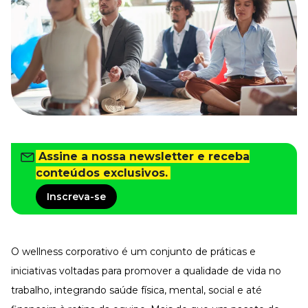
Tudo para facilitar a rotina
Imprensa
VR na Imprensa
Cursos
Cursos
Todos os Cursos
Explore o nosso acervo
Assine a nossa newsletter e receba
Departamento Pessoal
conteúdos exclusivos.
Para simplificar os processos
Inscreva-se
Gestão de Empresas e Negócios
Eleve os resultados da organização
Gestão de Pessoas e Liderança
Capacitação com especialistas
O wellness corporativo é um conjunto de práticas e
Recursos Humanos
iniciativas voltadas para promover a
qualidade de vida no
Fortaleça a cultura organizacional
trabalho
, integrando saúde física, mental, social e até
Treinamento de Produto