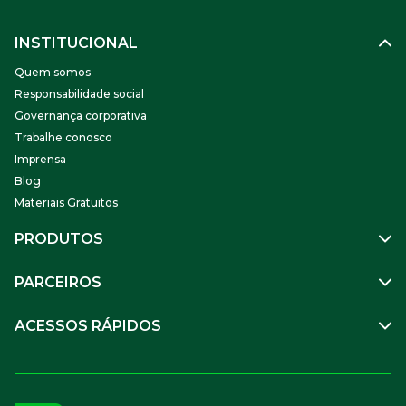
INSTITUCIONAL
Quem somos
Responsabilidade social
Governança corporativa
Trabalhe conosco
Imprensa
Blog
Materiais Gratuitos
PRODUTOS
Gestão de Pessoas
PARCEIROS
Benefícios
Mobilidade
Empresa Parceira
ACESSOS RÁPIDOS
Soluções Financeiras
Parceiro VR
SuperPortal VR
Aceitar VR
Sou trabalhador
Compre Online
APP VR Estabelecimentos
Sou empresa
Cadastro para Adquirentes
Sou estabelecimento