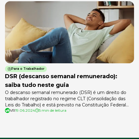
Para o Trabalhador
DSR (descanso semanal remunerado):
saiba tudo neste guia
O descanso semanal remunerado (DSR) é um direito do
trabalhador registrado no regime CLT (Consolidação das
Leis do Trabalho) e está previsto na Constituição Federal
VR
19.06.2024
5 min de leitura
desde 1988. Mesmo sendo um direito garantido por lei,
muitos trabalhadores desconhecem as regras que o
regem. Até mesmo profissionais de Recursos Humanos
costumam ter dúvidas de como calcular e […]