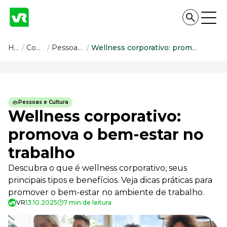
Conteúdo
Home
/
Conteúdo
/
Pessoas e Cultura
/
Wellness corporativo: promova o bem-estar no trabalho
Conteúdo
Todas as categorias
Pessoas e Cultura
Confira nossos conteúdos
Wellness corporativo:
Empreendedorismo
promova o bem-estar no
Impulsione o seu negócio
trabalho
Legislação
Fique por dentro da lei
Descubra o que é wellness corporativo, seus
Pessoas e Cultura
principais tipos e benefícios. Veja dicas práticas para
Aprimore a cultura organizacional
promover o bem-estar no ambiente de trabalho.
Educação Financeira
VR
13.10.2025
7 min de leitura
Saiba como gerenciar o seu dinheiro
Para o Trabalhador