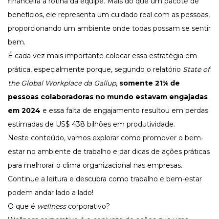
financeira à rotina da equipe. Mais do que um
pacote de
Desenvolva a sua equipe
benefícios
, ele representa um cuidado real com as pessoas,
Materiais Gratuitos
proporcionando um ambiente onde todas possam se sentir
Materiais Gratuitos
bem.
É cada vez mais importante colocar essa estratégia em
prática, especialmente porque, segundo o relatório
State of
Todos os Materiais Gratuitos
Confira nossos materiais
the Global Workplace da Gallup
,
somente 21% de
pessoas colaboradoras no mundo estavam engajadas
E-book
Aprofunde seu conhecimento
em 2024
e essa falta de engajamento resultou em perdas
Ferramentas e Templates
estimadas de US$ 438 bilhões em produtividade.
Para agilizar o seu trabalho
Neste conteúdo, vamos explorar como promover o bem-
Infográfico
Conteúdo prático e rápido
estar no ambiente de trabalho e dar dicas de ações práticas
para melhorar o
clima organizacional
nas empresas.
Kits
Materiais centralizados
Continue a leitura e descubra como trabalho e bem-estar
Lives
podem andar lado a lado!
O que é
wellness
corporativo?
Newsletters