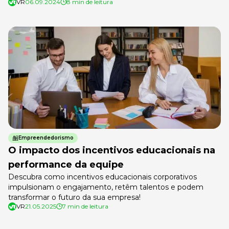
VR
06.09.2024
8 min de leitura
no modelo remoto: as férias silenciosas. Essa prática tem
crescido no mundo todo e está conquistando cada vez
mais profissionais que desejam conhecer novas cidades e
lugares, mas sem optar […]
Empreendedorismo
O impacto dos incentivos educacionais na
performance da equipe
Descubra como incentivos educacionais corporativos
impulsionam o engajamento, retêm talentos e podem
transformar o futuro da sua empresa!
VR
21.05.2025
7 min de leitura