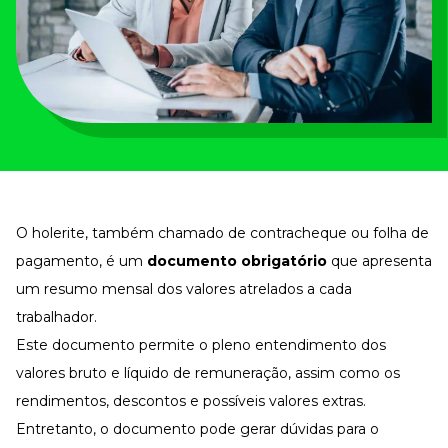
Tudo para facilitar a rotina
Imprensa
VR na Imprensa
Cursos
Cursos
Todos os Cursos
Explore o nosso acervo
O holerite, também chamado de contracheque ou folha de
Departamento Pessoal
Para simplificar os processos
pagamento, é um
documento obrigatório
que apresenta
um resumo mensal dos valores atrelados a cada
Gestão de Empresas e Negócios
Eleve os resultados da organização
trabalhador.
Gestão de Pessoas e Liderança
Este documento permite o pleno entendimento dos
Capacitação com especialistas
valores bruto e líquido de remuneração, assim como os
Recursos Humanos
rendimentos, descontos e possíveis valores extras.
Fortaleça a cultura organizacional
Entretanto, o documento pode gerar dúvidas para o
Treinamento de Produto