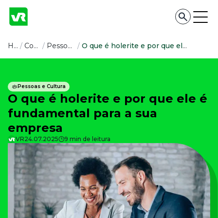
Conteúdo
Home
/
Conteúdo
/
Pessoas e Cultura
/
O que é holerite e por que ele é fundamental para a sua empresa
Conteúdo
Pessoas e Cultura
O que é holerite e por que ele é
Todas as categorias
Confira nossos conteúdos
fundamental para a sua
Empreendedorismo
empresa
Impulsione o seu negócio
VR
24.07.2025
9 min de leitura
Legislação
Fique por dentro da lei
Pessoas e Cultura
Aprimore a cultura organizacional
Educação Financeira
Saiba como gerenciar o seu dinheiro
Para o Trabalhador