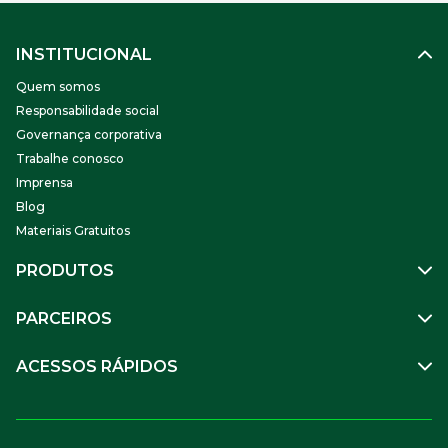
INSTITUCIONAL
Quem somos
Responsabilidade social
Governança corporativa
Trabalhe conosco
Imprensa
Blog
Materiais Gratuitos
PRODUTOS
Gestão de Pessoas
PARCEIROS
Benefícios
Mobilidade
Empresa Parceira
ACESSOS RÁPIDOS
Soluções Financeiras
Parceiro VR
SuperPortal VR
Aceitar VR
Sou trabalhador
Compre Online
APP VR Estabelecimentos
Sou empresa
Cadastro para Adquirentes
Sou estabelecimento