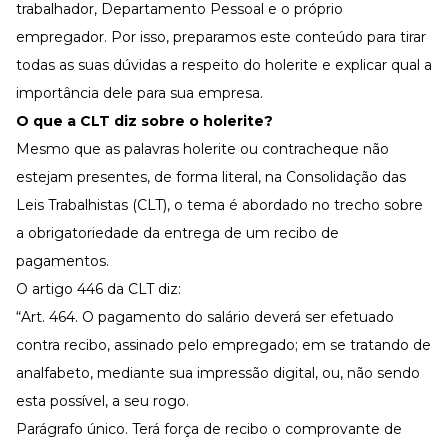
Desenvolva a sua equipe
trabalhador, Departamento Pessoal e o próprio
empregador. Por isso, preparamos este conteúdo para tirar
Materiais Gratuitos
todas as suas dúvidas a respeito do holerite e explicar qual a
Materiais Gratuitos
importância dele para sua empresa.
O que a CLT diz sobre o holerite?
Mesmo que as palavras holerite ou contracheque não
Todos os Materiais Gratuitos
Confira nossos materiais
estejam presentes, de forma literal, na
Consolidação das
E-book
Leis Trabalhistas (CLT)
, o tema é abordado no trecho sobre
Aprofunde seu conhecimento
a obrigatoriedade da entrega de um recibo de
Ferramentas e Templates
Para agilizar o seu trabalho
pagamentos.
O artigo 446 da CLT
diz:
Infográfico
Conteúdo prático e rápido
“Art. 464. O pagamento do salário deverá ser efetuado
Kits
contra recibo, assinado pelo empregado; em se tratando de
Materiais centralizados
analfabeto, mediante sua impressão digital, ou, não sendo
Lives
esta possível, a seu rogo.
Parágrafo único. Terá força de recibo o comprovante de
Newsletters