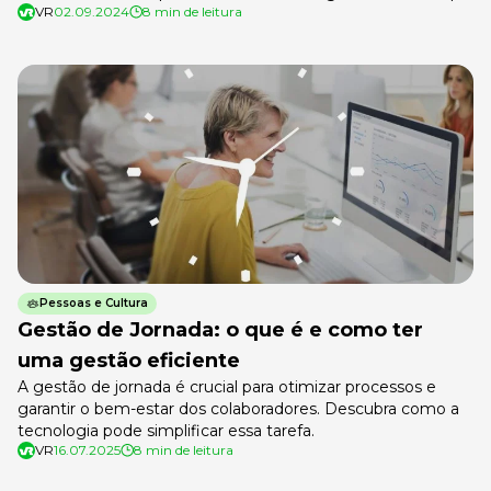
VR
02.09.2024
8 min de leitura
faz a diferença entre quem se diverte no passeio e quem
só quer sair logo do carrinho? Uma boa gestão empresarial.
Gestão empresarial é, figurativamente falando, […]
Pessoas e Cultura
Gestão de Jornada: o que é e como ter
uma gestão eficiente
A gestão de jornada é crucial para otimizar processos e
garantir o bem-estar dos colaboradores. Descubra como a
tecnologia pode simplificar essa tarefa.
VR
16.07.2025
8 min de leitura