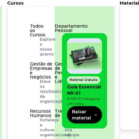
Cursos
Materiai
Todos
Departamento
os
Pessoal
Cursos
Para
Explore
simplificar
o
os
nosso
processos
acervo
Gestão de
Gestão
Empresas
de
e
Pessoas
Negócios
e
Material Gratuito
Liderança
Eleve
Capacitação
Guia Essencial
os
com
resultados
NR-01
especialistas
da
A NR-01 inaugura
organização
um novo
momento na
Recursos
Treinamento
Baixar
prevenção de riscos:
Humanos
de Produto
material
agora, além dos
Fortaleça
Desenvolva
fatores físicos e
a
a
operacionais, as
cultura
sua
empresas precisam
organizacional
equipe
olhar também