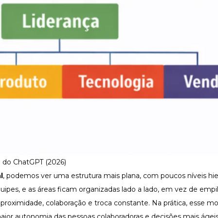
io do ChatGPT (2026)
l
, podemos ver uma estrutura mais plana, com poucos níveis hie
ipes, e as áreas ficam organizadas lado a lado, em vez de empi
e proximidade, colaboração e troca constante. Na prática, esse m
maior autonomia das pessoas colaboradoras e decisões mais ágeis