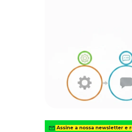
Saiba como gerenciar o seu dinheiro
Para o Trabalhador
Tudo para facilitar a rotina
Imprensa
VR na Imprensa
Cursos
Cursos
Todos os Cursos
Explore o nosso acervo
Departamento Pessoal
Para simplificar os processos
Gestão de Empresas e Negócios
Eleve os resultados da organização
Gestão de Pessoas e Liderança
Capacitação com especialistas
Assine a nossa newsletter e 
Recursos Humanos