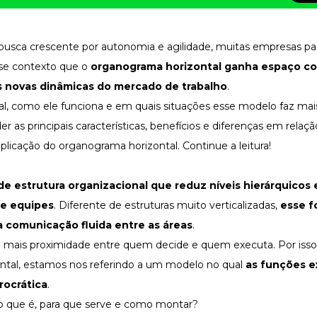
 busca crescente por
autonomia
e agilidade, muitas empresas p
esse contexto que o
organograma horizontal ganha espaço 
às novas dinâmicas do mercado de trabalho
.
al, como ele funciona e em quais situações esse modelo faz mai
 as principais características, benefícios e diferenças em rela
aplicação do organograma horizontal. Continue a leitura!
 de
estrutura organizacional
que reduz níveis hierárquicos e
 e equipes
. Diferente de estruturas muito verticalizadas,
esse f
a
comunicação fluida
entre as áreas
.
e mais proximidade entre quem decide e quem executa. Por iss
ntal, estamos nos referindo a um modelo no qual
as funções e
rocrática
.
o que é, para que serve e como montar?