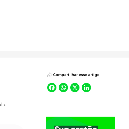
psicossociais.
Compartilhar esse artigo
Facebook
WhatsApp
X
LinkedI
l e