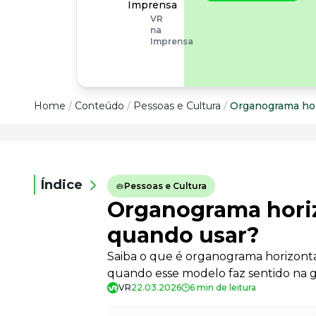
operacionais, as
Imprensa
empresas precisam
VR
olhar também
na
para os riscos
Imprensa
organizacionais e
psicossociais.
Conteúdo
Home
/
Conteúdo
/
Pessoas e Cultura
/
Organograma hori
Conteúdo
Todas as categorias
Índice
Pessoas e Cultura
Confira nossos conteúdos
Organograma horizo
Empreendedorismo
Impulsione o seu negócio
quando usar?
Legislação
Saiba o que é organograma horizontal,
Fique por dentro da lei
quando esse modelo faz sentido na g
Pessoas e Cultura
VR
22.03.2026
6 min de leitura
Aprimore a cultura organizacional
Educação Financeira