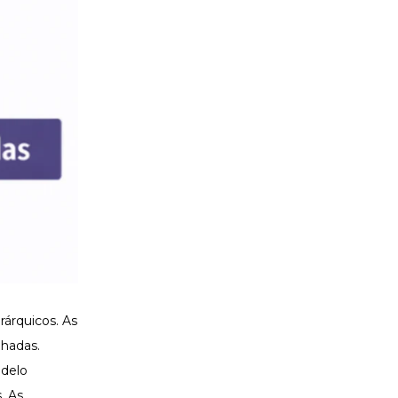
rárquicos. As
lhadas.
odelo
. As