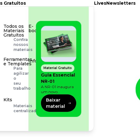
s Gratuitos
Lives
Newsletters
Todos os
E-
Materiais
book
Gratuitos
Aprofunde
Confira
seu
nossos
conhecimento
materiais
Ferramentas
Infográfico
e Templates
Conteúdo
Material Gratuito
Para
prático
agilizar
Guia Essencial
e
o
NR-01
rápido
seu
A NR-01 inaugura
trabalho
um novo
momento na
Kits
Baixar
prevenção de riscos:
material
Materiais
agora, além dos
centralizados
fatores físicos e
operacionais, as
empresas precisam
olhar também
para os riscos
organizacionais e