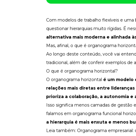
Fortaleça a cultura organizacional
Treinamento de Produto
Desenvolva a sua equipe
Com modelos de trabalho flexíveis e uma
questionar hierarquias muito rígidas. É n
Materiais Gratuitos
alternativa mais moderna e alinhada 
Materiais Gratuitos
Mas, afinal, o que é organograma horizont
Ao longo deste conteúdo, você vai entender
tradicional, além de conferir exemplos de 
Todos os Materiais Gratuitos
Confira nossos materiais
O que é organograma horizontal?
E-book
O organograma horizontal
é um modelo
Aprofunde seu conhecimento
relações mais diretas entre lideranças
Ferramentas e Templates
Para agilizar o seu trabalho
prioriza a colaboração, a
autonomia
e 
Isso significa menos camadas de gestão 
Infográfico
Conteúdo prático e rápido
falamos em organograma funcional horizo
Kits
a hierarquia é mais enxuta e menos bu
Materiais centralizados
Leia também:
Organograma empresarial: 
Lives