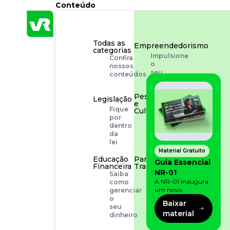
Conteúdo
Todas as
Empreendedorismo
categorias
Impulsione
Confira
o
nossos
seu
conteúdos
negócio
Pessoas
Legislação
e
Fique
Cultura
por
Aprimore
dentro
a
da
cultura
lei
organizacional
Material Gratuito
Educação
Para o
Guia Essencial
Financeira
Trabalhador
NR-01
Saiba
Tudo
A NR-01 inaugura
como
para
um novo
gerenciar
facilitar
momento na
o
a
Baixar
prevenção de riscos:
seu
rotina
material
agora, além dos
dinheiro
fatores físicos e