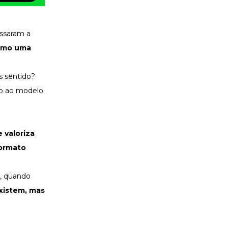
assaram a
como uma
s sentido?
ção ao modelo
 valoriza
ormato
o, quando
xistem, mas