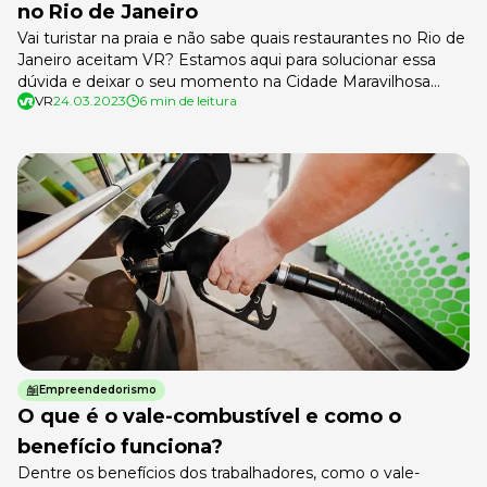
no Rio de Janeiro
Vai turistar na praia e não sabe quais restaurantes no Rio de
Janeiro aceitam VR? Estamos aqui para solucionar essa
dúvida e deixar o seu momento na Cidade Maravilhosa
VR
24.03.2023
6 min de leitura
ainda melhor. Além de restaurantes, o VR é aceito em
cafeterias, lanchonetes e em pedidos feitos em aplicativos
de delivery. Agora, se você é morador do […]
Empreendedorismo
O que é o vale-combustível e como o
benefício funciona?
Dentre os benefícios dos trabalhadores, como o vale-