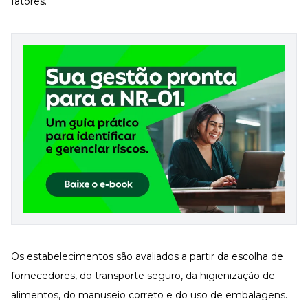
fatores.
Desenvolva a sua equipe
Materiais Gratuitos
Materiais Gratuitos
Todos os Materiais Gratuitos
Confira nossos materiais
E-book
Aprofunde seu conhecimento
Ferramentas e Templates
Para agilizar o seu trabalho
Infográfico
Conteúdo prático e rápido
Kits
Materiais centralizados
Os estabelecimentos são avaliados a partir da escolha de
Lives
fornecedores, do transporte seguro, da higienização de
alimentos, do manuseio correto e do uso de embalagens.
Newsletters