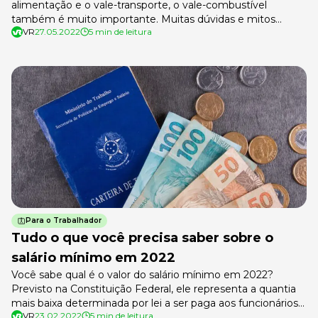
alimentação e o vale-transporte, o vale-combustível
também é muito importante. Muitas dúvidas e mitos
VR
27.05.2022
5 min de leitura
cercam o auxílio fornecido pela empresa aos trabalhadores.
Qual a diferença entre o vale-transporte e o combustível?
O vale-combustível tem desconto em folha? Quem pode
utilizá-lo? Todas essas são questões que ouvimos no
mercado […]
Para o Trabalhador
Tudo o que você precisa saber sobre o
salário mínimo em 2022
Você sabe qual é o valor do salário mínimo em 2022?
Previsto na Constituição Federal, ele representa a quantia
mais baixa determinada por lei a ser paga aos funcionários
VR
23.02.2022
5 min de leitura
pelo esforço gasto na produção de bens e serviços em