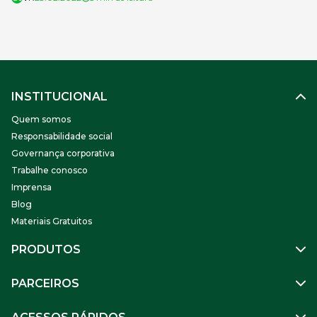
todo o Brasil. A cada ano, ele sofre alterações, com objetivo
de acompanhar e preservar o […]
INSTITUCIONAL
Quem somos
Responsabilidade social
Governança corporativa
Trabalhe conosco
Imprensa
Blog
Materiais Gratuitos
PRODUTOS
Gestão de Pessoas
PARCEIROS
Benefícios
Mobilidade
Empresa Parceira