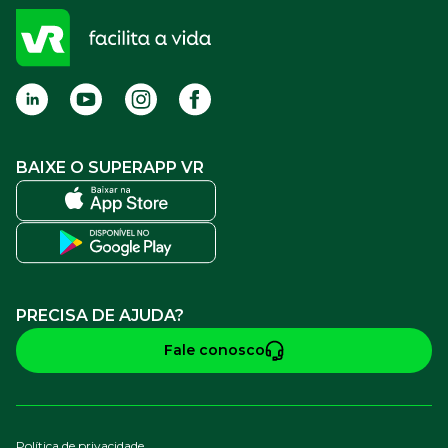
Cadastro para Adquirentes
Sou estabelecimento
FAQ
Termos de Uso
BAIXE O SUPERAPP VR
PRECISA DE AJUDA?
Fale conosco
Política de privacidade