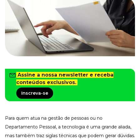
Tudo para facilitar a rotina
Imprensa
VR na Imprensa
Cursos
Cursos
Todos os Cursos
Explore o nosso acervo
Assine a nossa newsletter e receba
Departamento Pessoal
Para simplificar os processos
conteúdos exclusivos.
Gestão de Empresas e Negócios
Inscreva-se
Eleve os resultados da organização
Gestão de Pessoas e Liderança
Capacitação com especialistas
Para quem atua na gestão de pessoas ou no
Recursos Humanos
Fortaleça a cultura organizacional
Departamento Pessoal
, a tecnologia é uma grande aliada,
mas também traz siglas técnicas que podem gerar dúvidas.
Treinamento de Produto