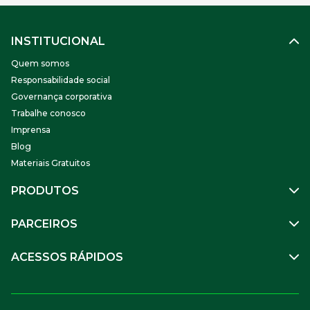
INSTITUCIONAL
Quem somos
Responsabilidade social
Governança corporativa
Trabalhe conosco
Imprensa
Blog
Materiais Gratuitos
PRODUTOS
Gestão de Pessoas
PARCEIROS
Benefícios
Mobilidade
Empresa Parceira
ACESSOS RÁPIDOS
Soluções Financeiras
Parceiro VR
SuperPortal VR
Aceitar VR
Sou trabalhador
Compre Online
APP VR Estabelecimentos
Sou empresa