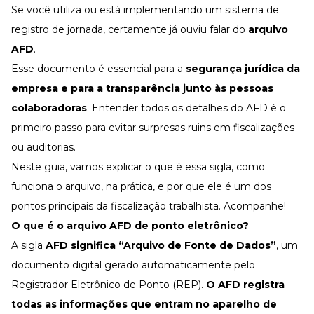
Desenvolva a sua equipe
Se você utiliza ou está implementando um sistema de
Materiais Gratuitos
registro de jornada, certamente já ouviu falar do
arquivo
AFD
.
Materiais Gratuitos
Esse documento é essencial para a
segurança jurídica da
empresa e para a transparência junto às pessoas
Todos os Materiais Gratuitos
colaboradoras
. Entender todos os detalhes do AFD é o
Confira nossos materiais
primeiro passo para evitar surpresas ruins em fiscalizações
E-book
ou auditorias.
Aprofunde seu conhecimento
Neste guia, vamos explicar o que é essa sigla, como
Ferramentas e Templates
Para agilizar o seu trabalho
funciona o arquivo, na prática, e por que ele é um dos
pontos principais da fiscalização trabalhista. Acompanhe!
Infográfico
Conteúdo prático e rápido
O que é o arquivo AFD de ponto eletrônico
?
Kits
A sigla
AFD significa “Arquivo de Fonte de Dados”
, um
Materiais centralizados
documento digital gerado automaticamente pelo
Lives
Registrador Eletrônico de Ponto (REP).
O AFD registra
Newsletters
todas as informações que entram no
aparelho de