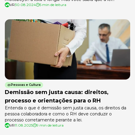
VR
30.08.2024
5 min de leitura
reconhece esses perigos e garante um direito importante
para quem trabalha nessas condições? Estamos falando do
adicional de periculosidade, um benefício que pode fazer
toda a diferença no salário de quem […]
Pessoas e Cultura
Demissão sem justa causa: direitos,
processo e orientações para o RH
Entenda o que é demissão sem justa causa, os direitos da
pessoa colaboradora e como o RH deve conduzir o
processo corretamente perante a lei.
VR
11.08.2025
9 min de leitura