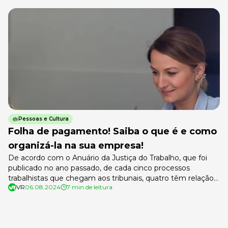
Pessoas e Cultura
Folha de pagamento! Saiba o que é e como
organizá-la na sua empresa!
De acordo com o Anuário da Justiça do Trabalho, que foi
publicado no ano passado, de cada cinco processos
trabalhistas que chegam aos tribunais, quatro têm relação
VR
06.08.2024
7 min de leitura
com o descumprimento de regras previstas na CLT. Para
evitar esse tipo de problema, uma das normas que
precisam ser cumpridas é a elaboração da folha de
pagamento. […]