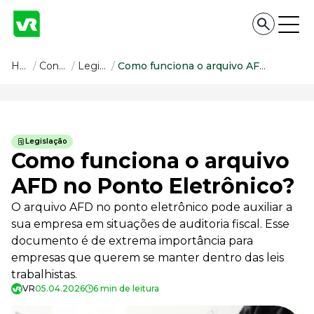
Conteúdo
Home
/
Conteúdo
/
Legislação
/
Como funciona o arquivo AFD no Ponto Eletrônico?
Conteúdo
Todas as categorias
Legislação
Confira nossos conteúdos
Como funciona o arquivo
Empreendedorismo
AFD no Ponto Eletrônico?
Impulsione o seu negócio
O arquivo AFD no ponto eletrônico pode auxiliar a
Legislação
Fique por dentro da lei
sua empresa em situações de auditoria fiscal. Esse
documento é de extrema importância para
Pessoas e Cultura
Aprimore a cultura organizacional
empresas que querem se manter dentro das leis
trabalhistas.
Educação Financeira
Saiba como gerenciar o seu dinheiro
VR
05.04.2026
6 min de leitura
Para o Trabalhador