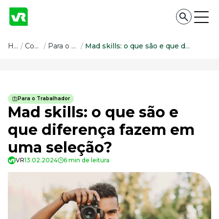
Conteúdo
Home
/
Conteúdo
/
Para o Trabalhador
/
Mad skills: o que são e que diferença fazem em uma seleção?
Conteúdo
Todas as categorias
Para o Trabalhador
Confira nossos conteúdos
Mad skills: o que são e
Empreendedorismo
que diferença fazem em
Impulsione o seu negócio
uma seleção?
Legislação
Fique por dentro da lei
VR
13.02.2024
6 min de leitura
Pessoas e Cultura
Aprimore a cultura organizacional
Educação Financeira
Saiba como gerenciar o seu dinheiro
Para o Trabalhador