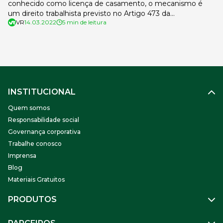
conhecido como licença de casamento, o mecanismo é
um direito trabalhista previsto no Artigo 473 da
VR
14.03.2022
5 min de leitura
Consolidação das Leis de Trabalho (CLT). Para explicar como
isso funciona e quais são os pontos de atenção para o setor
de Recursos Humanos, a equipe do blog da […]
INSTITUCIONAL
Quem somos
Responsabilidade social
Governança corporativa
Trabalhe conosco
Imprensa
Blog
Materiais Gratuitos
PRODUTOS
Gestão de Pessoas