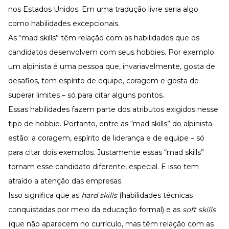
Desenvolva a sua equipe
nos Estados Unidos. Em uma tradução livre seria algo
Materiais Gratuitos
como habilidades excepcionais.
As “mad skills” têm relação com as
habilidades que os
Materiais Gratuitos
candidatos desenvolvem
com seus hobbies. Por exemplo:
um alpinista é uma pessoa que, invariavelmente, gosta de
Todos os Materiais Gratuitos
desafios, tem espírito de equipe, coragem e gosta de
Confira nossos materiais
superar limites – só para citar alguns pontos.
E-book
Aprofunde seu conhecimento
Essas habilidades fazem parte dos atributos exigidos nesse
tipo de hobbie. Portanto, entre as “mad skills” do alpinista
Ferramentas e Templates
Para agilizar o seu trabalho
estão: a coragem, espírito de liderança e de equipe – só
Infográfico
para citar dois exemplos. Justamente essas “mad skills”
Conteúdo prático e rápido
tornam esse candidato diferente, especial. E isso tem
Kits
atraído a atenção das empresas.
Materiais centralizados
Isso significa que as
hard skills
(habilidades técnicas
Lives
conquistadas por meio da educação formal) e as
soft skills
Newsletters
(que não aparecem no currículo, mas têm relação com as