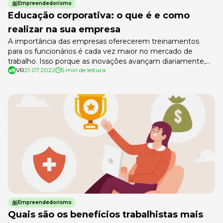
Empreendedorismo
Educação corporativa: o que é e como
realizar na sua empresa
A importância das empresas oferecerem treinamentos
para os funcionários é cada vez maior no mercado de
trabalho. Isso porque as inovações avançam diariamente,
VR
21.07.2022
5 min de leitura
criando a necessidade de atualização profissional. Assim,
promover a educação corporativa é imprescindível para o
sucesso a longo prazo. A educação corporativa está
relacionada a outros termos conhecidos do mercado, como
a […]
Empreendedorismo
Quais são os benefícios trabalhistas mais