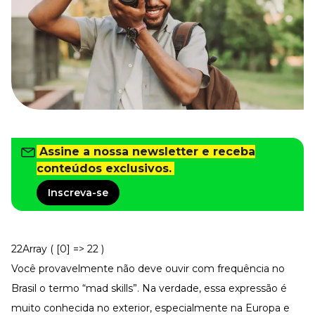
Tudo para facilitar a rotina
Imprensa
VR na Imprensa
Cursos
Cursos
Todos os Cursos
Explore o nosso acervo
Assine a nossa newsletter e receba
conteúdos exclusivos.
Departamento Pessoal
Para simplificar os processos
Inscreva-se
Gestão de Empresas e Negócios
Eleve os resultados da organização
Gestão de Pessoas e Liderança
22Array ( [0] => 22 )
Capacitação com especialistas
Você provavelmente não deve ouvir com frequência no
Recursos Humanos
Fortaleça a cultura organizacional
Brasil o termo “mad skills”. Na verdade, essa expressão é
muito conhecida no exterior, especialmente na Europa e
Treinamento de Produto