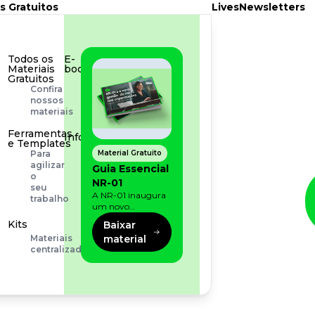
s Gratuitos
Lives
Newsletters
Todos os
E-
Materiais
book
Gratuitos
Aprofunde
Confira
seu
nossos
conhecimento
materiais
Ferramentas
Infográfico
e Templates
Conteúdo
Material Gratuito
Para
prático
agilizar
Guia Essencial
e
o
NR-01
rápido
seu
A NR-01 inaugura
trabalho
um novo
momento na
Kits
Baixar
prevenção de riscos:
material
Materiais
agora, além dos
centralizados
fatores físicos e
operacionais, as
empresas precisam
olhar também
para os riscos
organizacionais e