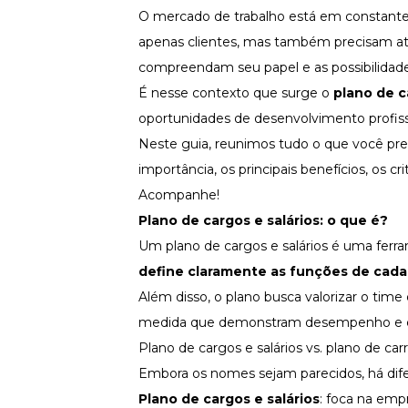
Fortaleça a cultura organizacional
O mercado de trabalho está em constante
apenas clientes, mas também precisam at
Treinamento de Produto
Desenvolva a sua equipe
compreendam seu papel e as possibilidad
Materiais Gratuitos
É nesse contexto que surge o
plano de c
oportunidades de
desenvolvimento profiss
Materiais Gratuitos
Neste guia, reunimos tudo o que você prec
importância, os principais benefícios, os cr
Todos os Materiais Gratuitos
Acompanhe!
Confira nossos materiais
Plano de cargos e salários: o que é
?
E-book
Aprofunde seu conhecimento
Um plano de cargos e salários é uma ferr
define claramente as funções de cada c
Ferramentas e Templates
Para agilizar o seu trabalho
Além disso, o plano busca valorizar o tim
Infográfico
medida que demonstram desempenho e e
Conteúdo prático e rápido
Plano de cargos e salários vs. plano de carr
Kits
Embora os nomes sejam parecidos, há dife
Materiais centralizados
Plano de cargos e salários
: foca na emp
Lives