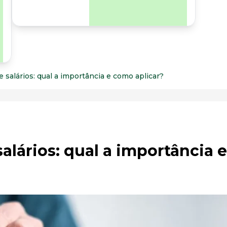
para os riscos
organizacionais e
psicossociais.
e salários: qual a importância e como aplicar?
alários: qual a importância e