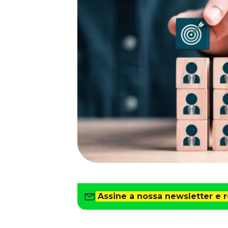
Saiba como gerenciar o seu dinheiro
Para o Trabalhador
Tudo para facilitar a rotina
Imprensa
VR na Imprensa
Cursos
Cursos
Todos os Cursos
Explore o nosso acervo
Departamento Pessoal
Para simplificar os processos
Gestão de Empresas e Negócios
Eleve os resultados da organização
Assine a nossa newsletter e 
Gestão de Pessoas e Liderança
Capacitação com especialistas
Recursos Humanos