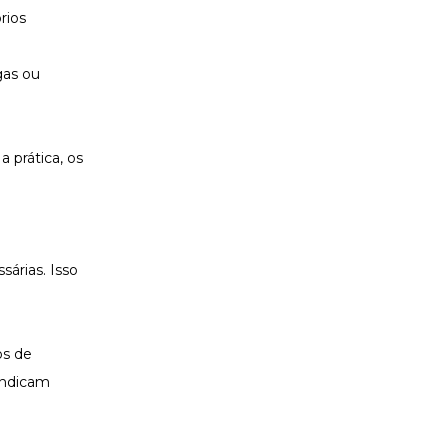
rios
gas ou
 prática, os
árias. Isso
os de
indicam