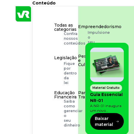
Conteúdo
Todas as
Empreendedorismo
categorias
Impulsione
Confira
o
nossos
seu
conteúdos
negócio
Pessoas
Legislação
e
Fique
Cultura
por
Aprimore
dentro
a
da
cultura
lei
organizacional
Material Gratuito
Educação
Para o
Guia Essencial
Financeira
Trabalhador
NR-01
Saiba
Tudo
A NR-01 inaugura
como
para
um novo
gerenciar
facilitar
momento na
o
a
Baixar
prevenção de riscos:
seu
rotina
material
agora, além dos
dinheiro
fatores físicos e