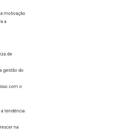
 a
motivação
a a
reza de
 a
gestão do
misso com o
, a tendência
rescer na