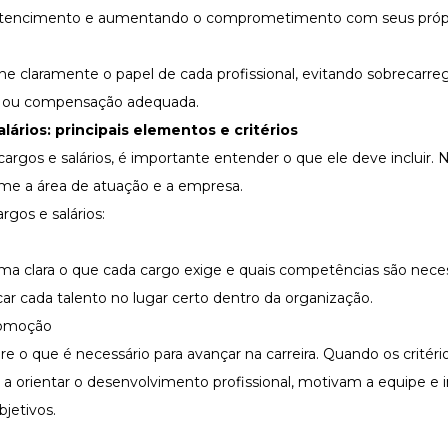
rtencimento
e aumentando o comprometimento com seus próp
ine claramente o papel de cada profissional, evitando sobrecarre
 ou compensação adequada.
lários
: principais elementos e critérios
rgos e salários, é importante entender o que ele deve incluir. Na
rme a área de atuação e a empresa.
gos e salários:
ma clara o que cada cargo exige e quais competências são necess
car cada talento no lugar certo dentro da organização.
promoção
e o que é necessário para avançar na carreira. Quando os critéri
a orientar o desenvolvimento profissional, motivam a equipe e 
jetivos.