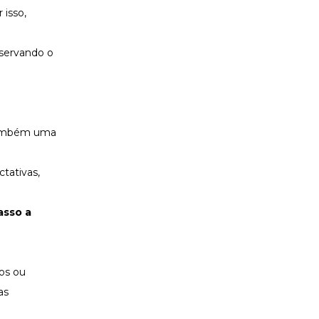
isso,
bservando o
 também uma
tativas,
asso a
dos ou
as