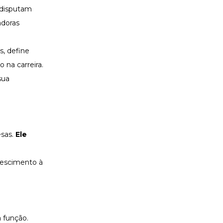
 disputam
adoras
s, define
 na carreira.
sua
sas.
Ele
crescimento à
 função.