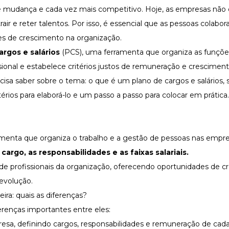
 mudança e cada vez mais competitivo. Hoje, as empresas não
rair e
reter talentos
. Por isso, é essencial que as pessoas colabor
es de crescimento na organização.
argos e salários
(PCS), uma ferramenta que organiza as funçõe
ional
e estabelece critérios justos de remuneração e crescimento
isa saber sobre o tema: o que é um plano de cargos e salários, 
itérios para elaborá-lo e um passo a passo para colocar em prática.
amenta que organiza o trabalho e a
gestão de pessoas
nas empre
argo, as responsabilidades e as faixas salariais.
e de profissionais da organização, oferecendo oportunidades de 
volução.
eira: quais as diferenças?
renças importantes entre eles:
resa, definindo cargos, responsabilidades e remuneração de cada