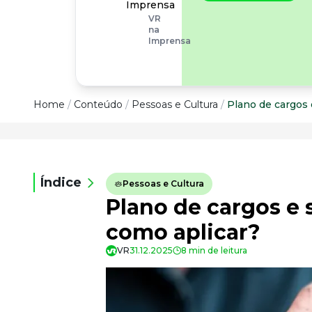
operacionais, as
Imprensa
empresas precisam
VR
olhar também
na
para os riscos
Imprensa
organizacionais e
psicossociais.
Conteúdo
Home
/
Conteúdo
/
Pessoas e Cultura
/
Plano de cargos 
Conteúdo
Todas as categorias
Índice
Pessoas e Cultura
Confira nossos conteúdos
Plano de cargos e s
Empreendedorismo
Impulsione o seu negócio
como aplicar?
Legislação
VR
31.12.2025
8 min de leitura
Fique por dentro da lei
Pessoas e Cultura
Aprimore a cultura organizacional
Educação Financeira