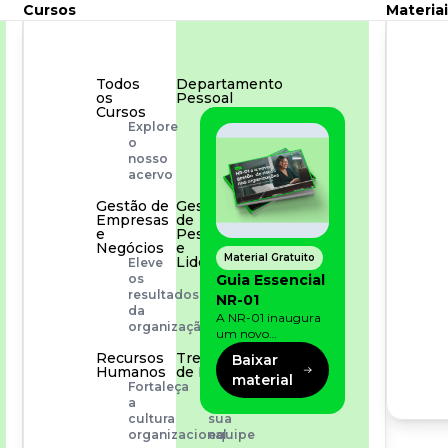
Cursos
Materiai
Todos
Departamento
os
Pessoal
Cursos
Para
Explore
simplificar
o
os
nosso
processos
acervo
Gestão de
Gestão
Empresas
de
e
Pessoas
Negócios
e
Material Gratuito
Liderança
Eleve
Capacitação
Guia Essencial
os
com
resultados
NR-01
especialistas
da
A NR-01 inaugura
organização
um novo
momento na
Recursos
Treinamento
Baixar
prevenção de riscos:
Humanos
de Produto
material
agora, além dos
Fortaleça
Desenvolva
fatores físicos e
a
a
operacionais, as
cultura
sua
empresas precisam
organizacional
equipe
olhar também