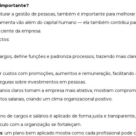
é importante?
ruturar a gestão de pessoas, também é importante para melhorar
ramenta vão além do
capital humano
— ela também contribui par
iciente da empresa.
ctos:
 cargos, define funções e padroniza processos, trazendo mais cla
er custos com promoções, aumentos e remuneração, facilitando
eguras sobre investimentos em pessoas.
planos claros tornam a empresa mais atrativa, mostram compro
os salariais, criando um
clima organizacional
positivo.
ano de cargos e salários é aplicado de forma justa e transparente
culo com a organização se fortaleçam.
s
: um plano bem aplicado mostra como cada profissional pode c