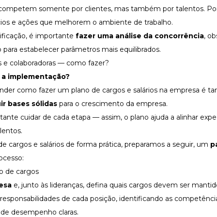
ompetem somente por clientes, mas também por talentos. Por 
cios e ações que melhorem o ambiente de trabalho.
lificação, é importante
fazer uma
análise da concorrência
, o
 para estabelecer parâmetros mais equilibrados.
 e colaboradoras — como fazer?
a implementação?
entender como fazer um plano de cargos e salários na empresa é
ir bases sólidas
para o crescimento da empresa.
ante cuidar de cada etapa — assim, o plano ajuda a alinhar expec
lentos.
e cargos e salários de forma prática, preparamos a seguir, um
p
rocesso:
ão de cargos
esa
e, junto às lideranças, defina quais cargos devem ser manti
responsabilidades de cada posição, identificando as competênci
 de desempenho claras.