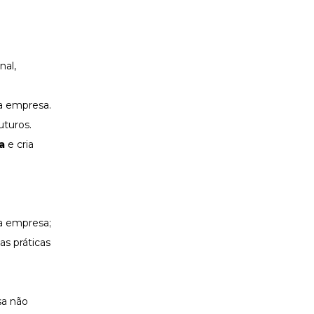
nal
,
da empresa.
uturos.
a
e cria
da empresa;
 as práticas
sa não