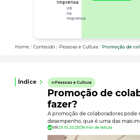
operacionais, as
Imprensa
empresas precisam
VR
olhar também
na
para os riscos
Imprensa
organizacionais e
psicossociais.
Conteúdo
Home
/
Conteúdo
/
Pessoas e Cultura
/
Promoção de col
Conteúdo
Todas as categorias
Índice
Pessoas e Cultura
Confira nossos conteúdos
Promoção de colab
Empreendedorismo
Impulsione o seu negócio
fazer?
Legislação
A promoção de colaboradores pode não 
Fique por dentro da lei
desempenho, que é uma das mais im
Pessoas e Cultura
VR
29.10.2025
6 min de leitura
Aprimore a cultura organizacional
Educação Financeira