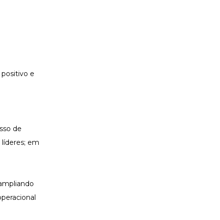
positivo e
sso de
r
líderes
; em
 ampliando
operacional