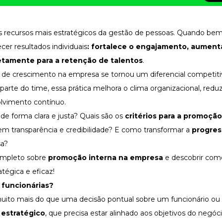
 recursos mais estratégicos da gestão de pessoas. Quando be
cer resultados individuais
: fortalece o
engajamento
, aument
etamente para a retenção de talentos
.
 de crescimento na empresa se tornou um diferencial competit
 parte do time, essa prática melhora o
clima organizacional
, redu
olvimento contínuo.
de forma clara e justa? Quais são os
critérios para a promoçã
m transparência e credibilidade? E como transformar a
progres
sa?
completo sobre
promoção interna na empresa
e descobrir com
tégica e eficaz!
 funcionárias?
ito mais do que uma decisão pontual sobre um funcionário ou f
estratégico
, que precisa estar alinhado aos objetivos do negóci