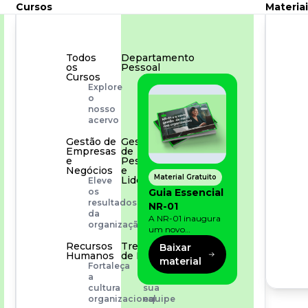
Cursos
Materiai
Todos
Departamento
os
Pessoal
Cursos
Para
Explore
simplificar
o
os
nosso
processos
acervo
Gestão de
Gestão
Empresas
de
e
Pessoas
Negócios
e
Material Gratuito
Liderança
Eleve
Capacitação
Guia Essencial
os
com
resultados
NR-01
especialistas
da
A NR-01 inaugura
organização
um novo
momento na
Recursos
Treinamento
Baixar
prevenção de riscos:
Humanos
de Produto
material
agora, além dos
Fortaleça
Desenvolva
fatores físicos e
a
a
operacionais, as
cultura
sua
empresas precisam
organizacional
equipe
olhar também