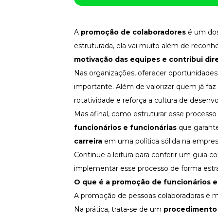
Fortaleça a cultura organizacional
Treinamento de Produto
Desenvolva a sua equipe
A
promoção de colaboradores
é um dos
estruturada, ela vai muito além de reconhe
Materiais Gratuitos
motivação
das equipes e contribui dir
Materiais Gratuitos
Nas organizações, oferecer oportunidades
importante. Além de valorizar quem já faz
rotatividade e reforça a cultura de desenv
Todos os Materiais Gratuitos
Confira nossos materiais
Mas afinal, como estruturar esse processo 
E-book
funcionários e funcionárias
que garante
Aprofunde seu conhecimento
carreira
em uma política sólida na empre
Ferramentas e Templates
Para agilizar o seu trabalho
Continue a leitura para conferir um guia 
implementar esse processo de forma estra
Infográfico
Conteúdo prático e rápido
O que é a
promoção de funcionários
e
Kits
A promoção de pessoas colaboradoras é mu
Materiais centralizados
Na prática, trata-se de um
procedimento 
Lives