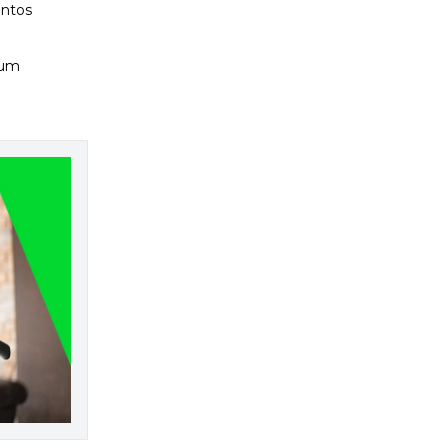
entos
 um