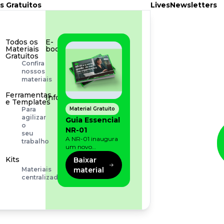
s Gratuitos
Lives
Newsletters
Todos os
E-
Materiais
book
Gratuitos
Aprofunde
Confira
seu
nossos
conhecimento
materiais
Ferramentas
Infográfico
e Templates
Conteúdo
Material Gratuito
Para
prático
agilizar
Guia Essencial
e
o
NR-01
rápido
seu
A NR-01 inaugura
trabalho
um novo
momento na
Kits
Baixar
prevenção de riscos:
material
Materiais
agora, além dos
centralizados
fatores físicos e
operacionais, as
empresas precisam
olhar também
para os riscos
organizacionais e