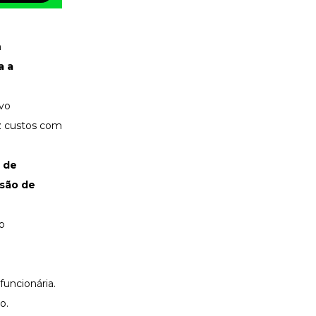
m
a a
ivo
z custos com
o de
são de
o
uncionária.
o.