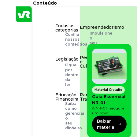
Conteúdo
Todas as
Empreendedorismo
categorias
Impulsione
Confira
o
nossos
seu
conteúdos
negócio
Pessoas
Legislação
e
Fique
Cultura
por
Aprimore
dentro
a
da
cultura
lei
organizacional
Material Gratuito
Educação
Para o
Guia Essencial
Financeira
Trabalhador
NR-01
Saiba
Tudo
A NR-01 inaugura
como
para
um novo
gerenciar
facilitar
momento na
o
a
Baixar
prevenção de riscos:
seu
rotina
material
agora, além dos
dinheiro
fatores físicos e