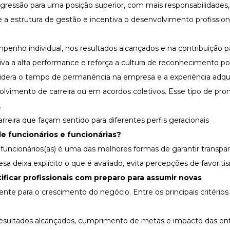
ogressão para uma posição superior, com mais responsabilidades
e a estrutura de gestão e incentiva o
desenvolvimento profission
penho individual, nos resultados alcançados e na contribuição p
iva a alta performance
e reforça a cultura de reconhecimento por
sidera o tempo de permanência na empresa e a experiência adqui
olvimento de carreira
ou em acordos coletivos. Esse tipo de pr
.
rreira que façam sentido para diferentes perfis geracionais
de funcionários
e funcionárias?
e funcionários(as) é uma das melhores formas de garantir transpa
a deixa explícito o que é avaliado, evita percepções de favoriti
tificar profissionais com preparo para assumir novas
ente para o crescimento do negócio. Entre os principais critério
s resultados alcançados, cumprimento de metas e impacto das en