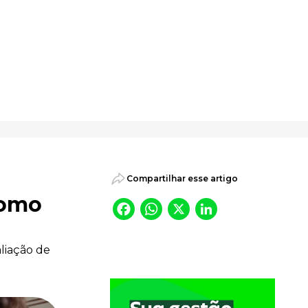
psicossociais.
Compartilhar esse artigo
como
Facebook
WhatsApp
X
LinkedI
aliação de