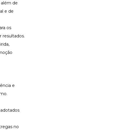
, além de
al
e de
ara os
 resultados.
rida,
omoção
rência e
smo.
s adotados
tregas no