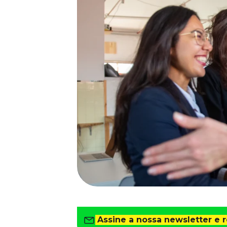
Saiba como gerenciar o seu dinheiro
Para o Trabalhador
Tudo para facilitar a rotina
Imprensa
VR na Imprensa
Cursos
Cursos
Todos os Cursos
Explore o nosso acervo
Departamento Pessoal
Para simplificar os processos
Gestão de Empresas e Negócios
Eleve os resultados da organização
Gestão de Pessoas e Liderança
Capacitação com especialistas
Assine a nossa newsletter e 
Recursos Humanos