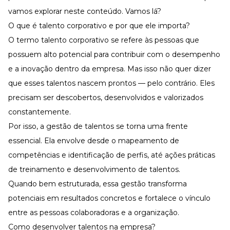
Desenvolva a sua equipe
vamos explorar neste conteúdo. Vamos lá?
Materiais Gratuitos
O que é talento corporativo e por que ele importa?
O termo talento corporativo se refere às pessoas que
Materiais Gratuitos
possuem alto potencial para contribuir com o desempenho
e a inovação dentro da empresa. Mas isso não quer dizer
Todos os Materiais Gratuitos
que esses talentos nascem prontos — pelo contrário. Eles
Confira nossos materiais
precisam ser descobertos, desenvolvidos e valorizados
E-book
Aprofunde seu conhecimento
constantemente.
Por isso, a
gestão de talentos
se torna uma frente
Ferramentas e Templates
Para agilizar o seu trabalho
essencial. Ela envolve desde o
mapeamento de
Infográfico
competências
e identificação de perfis, até ações práticas
Conteúdo prático e rápido
de treinamento e desenvolvimento de talentos.
Kits
Materiais centralizados
Quando bem estruturada, essa gestão transforma
potenciais em resultados concretos e fortalece o vínculo
Lives
entre as pessoas colaboradoras e a organização.
Newsletters
Como desenvolver talentos na empresa?