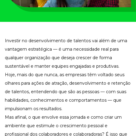
Tudo para facilitar a rotina
Imprensa
VR na Imprensa
Cursos
Cursos
Investir no desenvolvimento de talentos vai além de uma
vantagem estratégica — é uma necessidade real para
qualquer organização que deseja crescer de forma
Todos os Cursos
Explore o nosso acervo
sustentável e manter
equipes engajadas
e produtivas.
Hoje, mais do que nunca, as empresas têm voltado seus
Departamento Pessoal
Para simplificar os processos
olhares para ações de
atração
, desenvolvimento e
retenção
Gestão de Empresas e Negócios
de talentos
, entendendo que são as pessoas — com suas
Eleve os resultados da organização
habilidades, conhecimentos e comportamentos — que
Gestão de Pessoas e Liderança
Capacitação com especialistas
impulsionam os resultados.
Mas afinal, o que envolve essa jornada e como criar um
Recursos Humanos
Fortaleça a cultura organizacional
ambiente que estimule o crescimento pessoal e
Treinamento de Produto
profissional dos colaboradores e colaboradoras? É isso que