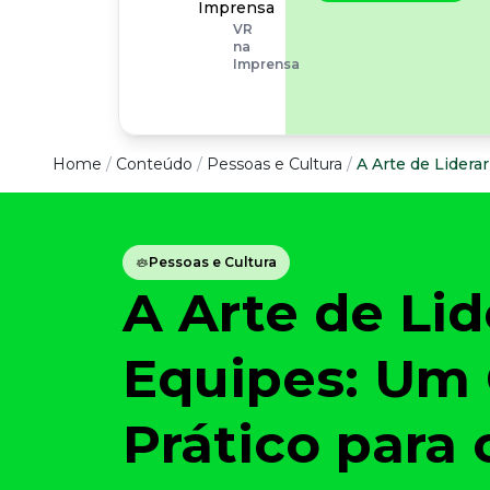
operacionais, as
Imprensa
empresas precisam
VR
olhar também
na
para os riscos
Imprensa
organizacionais e
psicossociais.
Conteúdo
Home
/
Conteúdo
/
Pessoas e Cultura
/
A Arte de Lidera
Conteúdo
Pessoas e Cultura
Todas as categorias
A Arte de Lid
Confira nossos conteúdos
Empreendedorismo
Impulsione o seu negócio
Equipes: Um 
Legislação
Fique por dentro da lei
Prático para 
Pessoas e Cultura
Aprimore a cultura organizacional
Educação Financeira