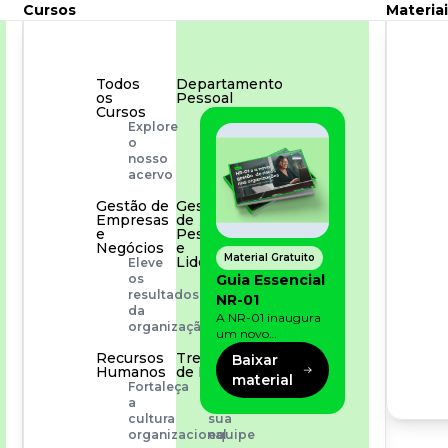
Cursos
Materiai
Todos
Departamento
os
Pessoal
Cursos
Para
Explore
simplificar
o
os
nosso
processos
acervo
Gestão de
Gestão
Empresas
de
e
Pessoas
Negócios
e
Material Gratuito
Liderança
Eleve
Capacitação
Guia Essencial
os
com
resultados
NR-01
especialistas
da
A NR-01 inaugura
organização
um novo
momento na
Recursos
Treinamento
Baixar
prevenção de riscos:
Humanos
de Produto
material
agora, além dos
Fortaleça
Desenvolva
fatores físicos e
a
a
operacionais, as
cultura
sua
empresas precisam
organizacional
equipe
olhar também