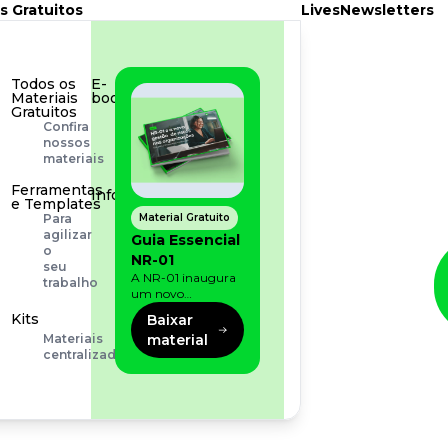
s Gratuitos
Lives
Newsletters
Todos os
E-
Materiais
book
Gratuitos
Aprofunde
Confira
seu
nossos
conhecimento
materiais
Ferramentas
Infográfico
e Templates
Conteúdo
Material Gratuito
Para
prático
agilizar
Guia Essencial
e
o
NR-01
rápido
seu
A NR-01 inaugura
trabalho
um novo
momento na
Kits
Baixar
prevenção de riscos:
material
Materiais
agora, além dos
centralizados
fatores físicos e
operacionais, as
empresas precisam
olhar também
para os riscos
organizacionais e