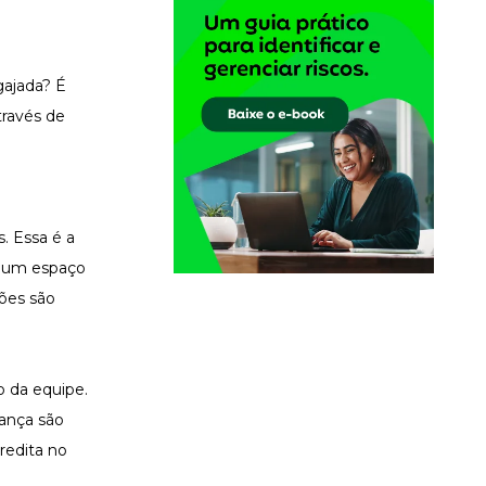
gajada? É
través de
. Essa é a
a um espaço
iões são
 da equipe.
iança são
redita no