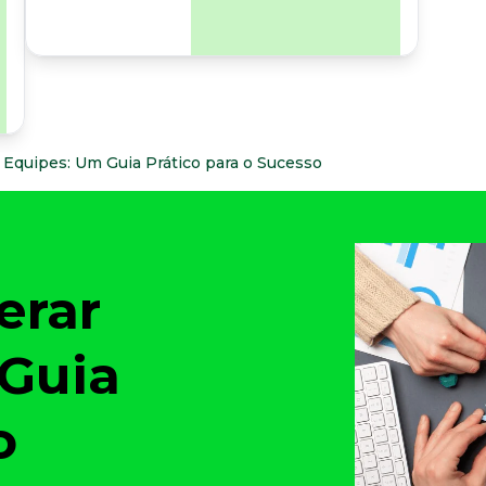
para os riscos
organizacionais e
psicossociais.
r Equipes: Um Guia Prático para o Sucesso
erar
Guia
o