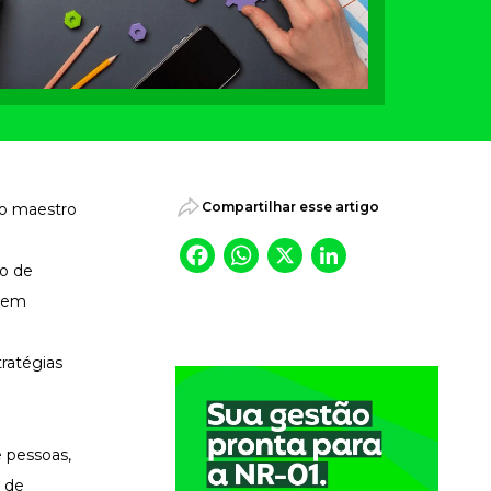
Compartilhar esse artigo
 o maestro
Facebook
WhatsApp
X
LinkedI
po de
o em
ratégias
 pessoas,
o de