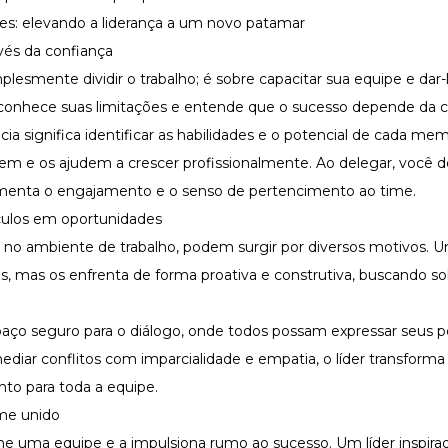
es: elevando a liderança a um novo patamar
és da confiança
plesmente dividir o trabalho; é sobre capacitar sua equipe e dar-
 reconhece suas limitações e entende que o sucesso depende da
ia significa identificar as habilidades e o potencial de cada me
em e os ajudem a crescer profissionalmente. Ao delegar, você 
menta o engajamento e o senso de pertencimento ao time.
culos em oportunidades
 no ambiente de trabalho, podem surgir por diversos motivos. U
tos, mas os enfrenta de forma proativa e construtiva, buscando s
spaço seguro para o diálogo, onde todos possam expressar seus 
ediar conflitos com imparcialidade e empatia, o líder transform
to para toda a equipe.
ime unido
e uma equipe e a impulsiona rumo ao sucesso. Um líder inspirado