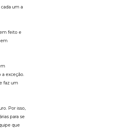
a cada um a
em feito e
e em
gem
o a exceção.
ue faz um
o. Por isso,
rias para se
quipe que