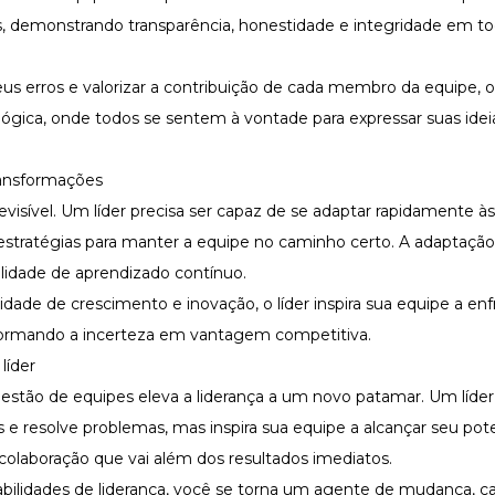
s, demonstrando transparência, honestidade e integridade em to
s erros e valorizar a contribuição de cada membro da equipe, o 
ógica, onde todos se sentem à vontade para expressar suas idei
ransformações
isível. Um líder precisa ser capaz de se adaptar rapidamente à
estratégias para manter a equipe no caminho certo. A adaptaç
talidade de aprendizado contínuo.
de de crescimento e inovação, o líder inspira sua equipe a enf
formando a incerteza em vantagem competitiva.
líder
estão de equipes eleva a liderança a um novo patamar. Um líder
 e resolve problemas, mas inspira sua equipe a alcançar seu pote
olaboração que vai além dos resultados imediatos.
abilidades de liderança, você se torna um agente de mudança, c