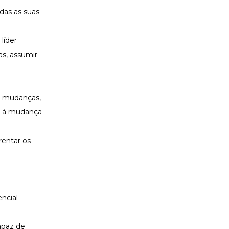
das as suas
líder
as, assumir
s mudanças,
ão à mudança
rentar os
ncial
apaz de