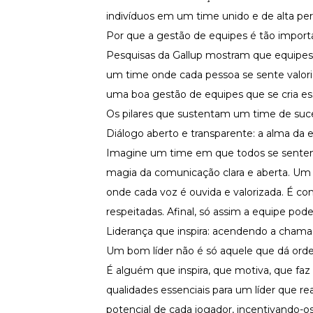
Fortaleça a cultura organizacional
indivíduos em um time unido e de alta p
Treinamento de Produto
Por que a gestão de equipes é tão import
Desenvolva a sua equipe
Pesquisas da Gallup
mostram que equipes e
Materiais Gratuitos
um time onde cada pessoa se sente valori
uma boa gestão de equipes que se cria e
Materiais Gratuitos
Os pilares que sustentam um time de suc
Diálogo aberto e transparente: a alma da 
Todos os Materiais Gratuitos
Imagine um time em que todos se sentem
Confira nossos materiais
magia da comunicação clara e aberta. Um 
E-book
Aprofunde seu conhecimento
onde cada voz é ouvida e valorizada. É c
respeitadas. Afinal, só assim a equipe pode
Ferramentas e Templates
Para agilizar o seu trabalho
Liderança que inspira: acendendo a chama 
Infográfico
Um bom
líder
não é só aquele que dá ord
Conteúdo prático e rápido
É alguém que inspira, que motiva, que faz 
Kits
Materiais centralizados
qualidades essenciais para um líder que 
potencial de cada jogador, incentivando-os 
Lives