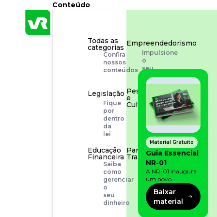
Conteúdo
Todas as
Empreendedorismo
categorias
Impulsione
Confira
o
nossos
seu
conteúdos
negócio
Pessoas
Legislação
e
Fique
Cultura
por
Aprimore
dentro
a
da
cultura
lei
organizacional
Material Gratuito
Educação
Para o
Guia Essencial
Financeira
Trabalhador
NR-01
Saiba
Tudo
A NR-01 inaugura
como
para
um novo
gerenciar
facilitar
momento na
o
a
Baixar
prevenção de riscos:
seu
rotina
material
agora, além dos
dinheiro
fatores físicos e