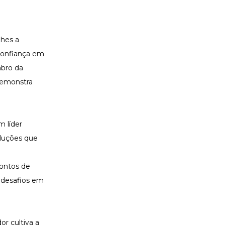
lhes a
 confiança em
mbro da
demonstra
m líder
oluções que
pontos de
a desafios em
r cultiva a