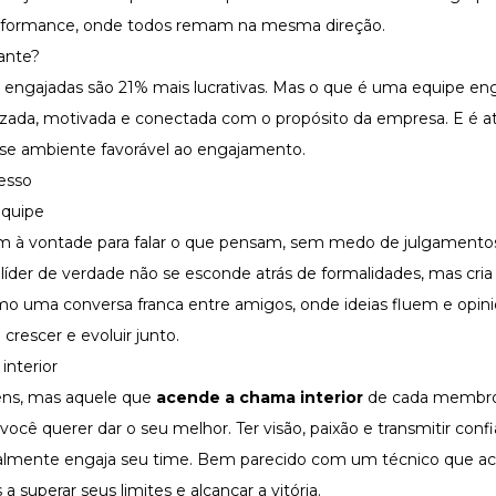
erformance, onde todos remam na mesma direção.
ante?
ngajadas são 21% mais lucrativas. Mas o que é uma equipe en
zada, motivada e conectada com o propósito da empresa. E é a
sse ambiente favorável ao
engajamento
.
esso
equipe
 à vontade para falar o que pensam, sem medo de julgamentos
líder de verdade não se esconde atrás de formalidades, mas cri
omo uma conversa franca entre amigos, onde ideias fluem e opin
 crescer e evoluir junto.
interior
ens, mas aquele que
acende a chama interior
de cada membro
você querer dar o seu melhor. Ter visão, paixão e transmitir conf
realmente engaja seu time. Bem parecido com um técnico que ac
a superar seus limites e alcançar a vitória.