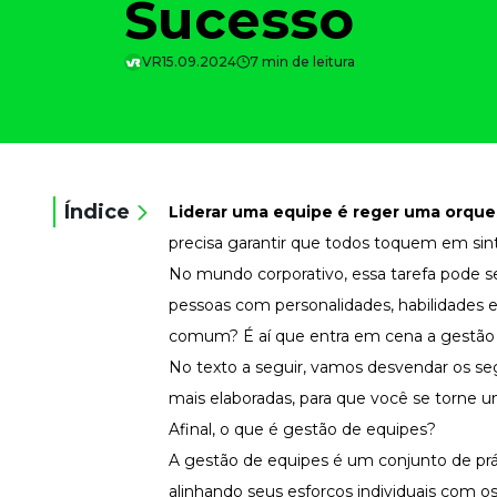
Sucesso
Saiba como gerenciar o seu dinheiro
Para o Trabalhador
VR
15.09.2024
7 min de leitura
Tudo para facilitar a rotina
Imprensa
VR na Imprensa
Cursos
Cursos
Índice
Liderar uma equipe é reger uma orques
precisa garantir que todos toquem em sin
No mundo corporativo, essa tarefa pode se
Todos os Cursos
Explore o nosso acervo
pessoas com personalidades, habilidades e
comum? É aí que entra em cena a gestão 
Departamento Pessoal
Para simplificar os processos
No texto a seguir, vamos desvendar os seg
Gestão de Empresas e Negócios
mais elaboradas, para que você se torne u
Eleve os resultados da organização
Afinal, o que é gestão de equipes?
Gestão de Pessoas e Liderança
Capacitação com especialistas
A gestão de equipes é um conjunto de prá
alinhando seus esforços individuais com 
Recursos Humanos