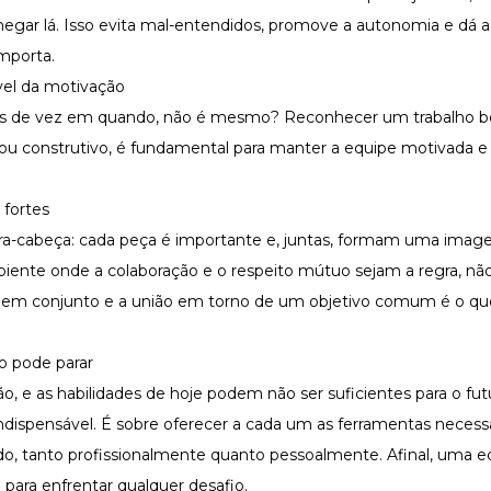
hegar lá. Isso evita mal-entendidos, promove a autonomia e dá 
mporta.
el da motivação
s de vez em quando, não é mesmo? Reconhecer um trabalho b
vo ou construtivo, é fundamental para manter a equipe motivada 
 fortes
-cabeça: cada peça é importante e, juntas, formam uma ima
mbiente onde a
colaboração
e o respeito mútuo sejam a regra, nã
ado em conjunto e a união em torno de um objetivo comum é o q
o pode parar
e as habilidades de hoje podem não ser suficientes para o futur
ndispensável. É sobre oferecer a cada um as ferramentas necessá
o, tanto profissionalmente quanto pessoalmente. Afinal, uma e
 para enfrentar qualquer desafio.