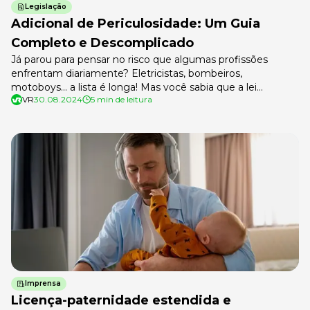
Legislação
Adicional de Periculosidade: Um Guia
Completo e Descomplicado
Já parou para pensar no risco que algumas profissões
enfrentam diariamente? Eletricistas, bombeiros,
motoboys… a lista é longa! Mas você sabia que a lei
VR
30.08.2024
5 min de leitura
reconhece esses perigos e garante um direito importante
para quem trabalha nessas condições? Estamos falando do
adicional de periculosidade, um benefício que pode fazer
toda a diferença no salário de quem […]
Imprensa
Licença-paternidade estendida e