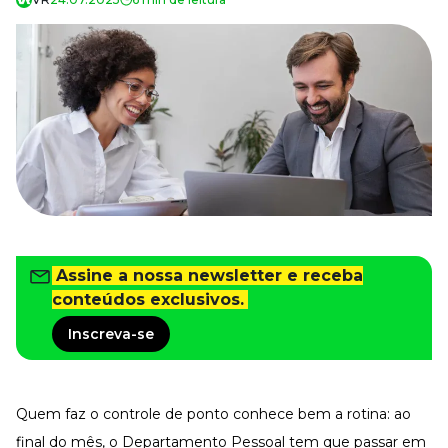
Tudo para facilitar a rotina
Imprensa
VR na Imprensa
Cursos
Cursos
Todos os Cursos
Explore o nosso acervo
Departamento Pessoal
Para simplificar os processos
Assine a nossa newsletter e receba
Gestão de Empresas e Negócios
conteúdos exclusivos.
Eleve os resultados da organização
Inscreva-se
Gestão de Pessoas e Liderança
Capacitação com especialistas
Recursos Humanos
Fortaleça a cultura organizacional
Quem faz o controle de ponto conhece bem a rotina: ao
Treinamento de Produto
final do mês, o
Departamento Pessoal
tem que passar em