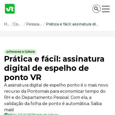
Conteúdo
Home
/
Conteúdo
/
Pessoas e Cultura
/
Prática e fácil: assinatura digital de espelho de ponto VR
Conteúdo
Todas as categorias
Pessoas e Cultura
Confira nossos conteúdos
Prática e fácil: assinatura
Empreendedorismo
digital de espelho de
Impulsione o seu negócio
ponto VR
Legislação
Fique por dentro da lei
A assinatura digital de espelho ponto é o mais novo
Pessoas e Cultura
recurso da Pontomais para economizar tempo do
Aprimore a cultura organizacional
RH e do Departamento Pessoal. Com ela, a
Educação Financeira
validação da folha de ponto é automática. Saiba
Saiba como gerenciar o seu dinheiro
mais!
Para o Trabalhador
VR
24.07.2025
6 min de leitura