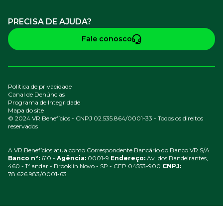
PRECISA DE AJUDA?
Fale conosco
Política de privacidade
Canal de Denúncias
Programa de Integridade
Mapa do site
© 2024 VR Benefícios - CNPJ 02.535.864/0001-33 - Todos os direitos
reservados
A VR Benefícios atua como Correspondente Bancário do Banco VR S/A
Banco nº:
610 -
Agência:
0001-9
Endereço:
Av. dos Bandeirantes,
460 - 1º andar - Brooklin Novo - SP - CEP 04553-900
CNPJ:
78.626.983/0001-63