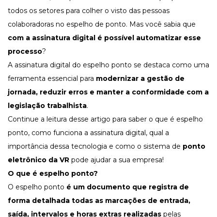
Desenvolva a sua equipe
todos os setores para colher o visto das pessoas
Materiais Gratuitos
colaboradoras no espelho de ponto. Mas você sabia que
com a
assinatura digital
é possível automatizar esse
Materiais Gratuitos
processo
?
A
assinatura digital do espelho ponto
se destaca como uma
Todos os Materiais Gratuitos
ferramenta essencial para
modernizar a gestão de
Confira nossos materiais
jornada, reduzir erros e manter a conformidade com a
E-book
Aprofunde seu conhecimento
legislação trabalhista
.
Continue a leitura desse artigo para saber
o que é espelho
Ferramentas e Templates
Para agilizar o seu trabalho
ponto
, como funciona a
assinatura digital,
qual a
Infográfico
importância dessa tecnologia e como o sistema de
ponto
Conteúdo prático e rápido
eletrônico da VR
pode ajudar a sua empresa!
Kits
Materiais centralizados
O que é espelho ponto
?
O espelho ponto
é um documento que registra de
Lives
forma detalhada todas as marcações de entrada,
Newsletters
saída, intervalos e horas extras realizadas
pelas