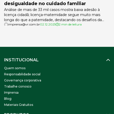
desigualdade no cuidado familiar
Análise de mais de 33 mil casos mostra baixa adesão à
licença cidadã; licença-maternidade segue muito mais
longa do que a paternidade, destacando os desafios da
imprensa@vr.com.br
02.12.2025
2 min de leitura
equidade parental Um levantamento da VR, empresa de
soluções para trabalhadores e empregadores, realizado
com cerca de 33 mil empresas que utilizam a plataforma
de RH Digital, mostra que […]
INSTITUCIONAL
Quem somos
Responsabilidade social
Governança corporativa
Trabalhe conosco
Imprensa
Blog
Materiais Gratuitos