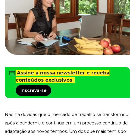
Tudo para facilitar a rotina
Imprensa
VR na Imprensa
Cursos
Cursos
Todos os Cursos
Explore o nosso acervo
Assine a nossa newsletter e receba
Departamento Pessoal
Para simplificar os processos
conteúdos exclusivos.
Gestão de Empresas e Negócios
Inscreva-se
Eleve os resultados da organização
Gestão de Pessoas e Liderança
Capacitação com especialistas
Não há dúvidas que o mercado de trabalho se transformou
Recursos Humanos
Fortaleça a cultura organizacional
após a pandemia e continua em um processo contínuo de
adaptação aos novos tempos. Um dos que mais tem sido
Treinamento de Produto