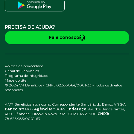
PRECISA DE AJUDA?
Fale conosco
Política de privacidade
Canal de Denúncias
Programa de Integridade
Mapa do site
© 2024 VR Benefícios - CNPJ 02.535.864/0001-33 - Todos os direitos
reservados
A VR Benefícios atua como Correspondente Bancário do Banco VR S/A
Banco nº:
610 -
Agência:
0001-9
Endereço:
Av. dos Bandeirantes,
460 - 1º andar - Brooklin Novo - SP - CEP 04553-900
CNPJ:
78.626.983/0001-63