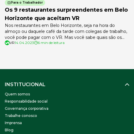
Para o Trabalhador
Os 9 restaurantes surpreendentes em Belo
Horizonte que aceitam VR
Nos restaurantes em Belo Horizonte, seja na hora do
almoço ou daquele café da tarde com colegas de trabalho,
você pode pagar com o VR. Mas você sabe quais são os
VR
14.04.2023
6 min de leitura
estabelecimentos que aceitam a bandeira na capital de
Minas Gerais? O VR é considerado um dos benefícios mais
importantes para o trabalhador e que […]
INSTITUCIONAL
Quem somos
Responsabilidade social
Governança corporativa
Trabalhe conosco
Imprensa
Blog