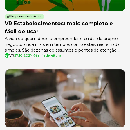
Empreendedorismo
VR Estabelecimentos: mais completo e
fácil de usar
A vida de quem decidiu empreender e cuidar do próprio
negócio, ainda mais em tempos como estes, não é nada
simples. São dezenas de assuntos e pontos de atenção.
VR
27.10.2021
4 min de leitura
Manter os funcionários motivados e bem treinados, ficar
atento às demandas dos clientes e de olho nos
concorrentes, cuidar da divulgação do negócio e da
qualidade […]