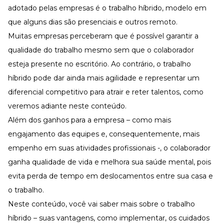
Desenvolva a sua equipe
adotado pelas empresas é o trabalho híbrido, modelo em
Materiais Gratuitos
que alguns dias são presenciais e outros remoto.
Muitas empresas perceberam que é possível garantir a
Materiais Gratuitos
qualidade do trabalho mesmo sem que o colaborador
esteja presente no escritório. Ao contrário, o trabalho
Todos os Materiais Gratuitos
híbrido pode dar ainda mais agilidade e representar um
Confira nossos materiais
diferencial competitivo para atrair e
reter talentos
, como
E-book
veremos adiante neste conteúdo.
Aprofunde seu conhecimento
Além dos ganhos para a empresa – como
mais
Ferramentas e Templates
Para agilizar o seu trabalho
engajamento
das equipes e, consequentemente, mais
Infográfico
empenho em suas atividades profissionais -, o colaborador
Conteúdo prático e rápido
ganha
qualidade de vida
e melhora sua saúde mental, pois
Kits
evita perda de tempo em deslocamentos entre sua casa e
Materiais centralizados
o trabalho.
Lives
Neste conteúdo, você vai saber mais sobre o trabalho
Newsletters
híbrido – suas vantagens, como implementar, os cuidados