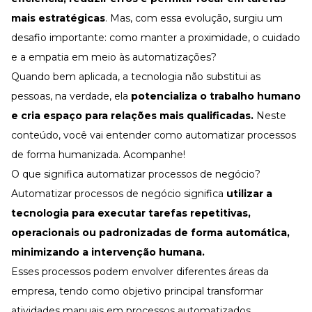
Desenvolva a sua equipe
mais estratégicas
. Mas, com essa evolução, surgiu um
Materiais Gratuitos
desafio importante: como manter a proximidade, o cuidado
Materiais Gratuitos
e a empatia em meio às automatizações?
Quando bem aplicada, a tecnologia não substitui as
pessoas, na verdade, ela
potencializa o
trabalho humano
Todos os Materiais Gratuitos
Confira nossos materiais
e cria espaço para relações mais qualificadas.
Neste
conteúdo, você vai entender como automatizar processos
E-book
Aprofunde seu conhecimento
de forma humanizada. Acompanhe!
Ferramentas e Templates
O que significa automatizar processos de negócio?
Para agilizar o seu trabalho
Automatizar processos de negócio significa
utilizar a
Infográfico
tecnologia
para executar tarefas repetitivas,
Conteúdo prático e rápido
operacionais ou padronizadas de forma automática,
Kits
Materiais centralizados
minimizando a intervenção humana.
Esses processos podem envolver diferentes áreas da
Lives
empresa, tendo como objetivo principal transformar
Newsletters
atividades manuais em processos automatizados,