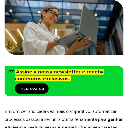
Tudo para facilitar a rotina
Imprensa
VR na Imprensa
Cursos
Cursos
Todos os Cursos
Explore o nosso acervo
Departamento Pessoal
Assine a nossa newsletter e receba
Para simplificar os processos
conteúdos exclusivos.
Gestão de Empresas e Negócios
Eleve os resultados da organização
Inscreva-se
Gestão de Pessoas e Liderança
Capacitação com especialistas
Em um cenário cada vez mais competitivo, automatizar
Recursos Humanos
Fortaleça a cultura organizacional
processos passou a ser uma ótima ferramenta para
ganhar
Treinamento de Produto
eficiência, reduzir erros e permitir focar em tarefas