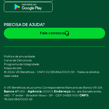
PRECISA DE AJUDA?
Fale conosco
Política de privacidade
Canal de Denúncias
Programa de Integridade
Mapa do site
© 2024 VR Benefícios - CNPJ 02.535.864/0001-33 - Todos os direitos
reservados
A VR Benefícios atua como Correspondente Bancário do Banco VR S/A
Banco nº:
610 -
Agência:
0001-9
Endereço:
Av. dos Bandeirantes,
460 - 1º andar - Brooklin Novo - SP - CEP 04553-900
CNPJ:
78.626.983/0001-63