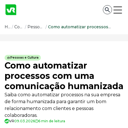
Conteúdo
Home
/
Conteúdo
/
Pessoas e Cultura
/
Como automatizar processos com uma comunicação humanizada
Conteúdo
Todas as categorias
Pessoas e Cultura
Confira nossos conteúdos
Como automatizar
Empreendedorismo
processos com uma
Impulsione o seu negócio
comunicação humanizada
Legislação
Fique por dentro da lei
Saiba como automatizar processos na sua empresa
Pessoas e Cultura
de forma humanizada para garantir um bom
Aprimore a cultura organizacional
relacionamento com clientes e pessoas
Educação Financeira
colaboradoras.
Saiba como gerenciar o seu dinheiro
VR
09.03.2026
6 min de leitura
Para o Trabalhador