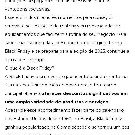
condições de pagamento mais acessíveis e outras
Desenvolva a sua equipe
vantagens exclusivas.
Materiais Gratuitos
Esse é um dos melhores momentos para conseguir
Materiais Gratuitos
renovar o seu estoque de materiais ou mesmo adquirir
equipamentos que facilitem a rotina do seu negócio. Para
saber mais sobre a data, descobrir como surgiu o termo
Todos os Materiais Gratuitos
Confira nossos materiais
Black Friday e se preparar para a edição de 2025, continue a
leitura desse artigo!
E-book
Aprofunde seu conhecimento
O que é a Black Friday?
Ferramentas e Templates
A Black Friday é um evento que acontece anualmente, na
Para agilizar o seu trabalho
última sexta-feira do mês de novembro, e tem como
Infográfico
Conteúdo prático e rápido
principal objetivo
oferecer descontos significativos em
uma ampla variedade de produtos e serviços
.
Kits
Materiais centralizados
Apesar de esse acontecimento fazer parte do calendário
Lives
dos Estados Unidos desde 1960, no Brasil, a Black Friday
ganhou popularidade na última década e se tornou um dos
Newsletters