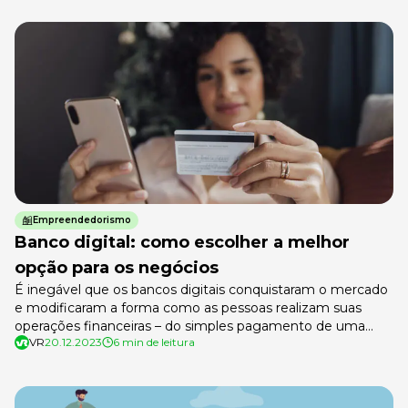
Empreendedorismo
Banco digital: como escolher a melhor
opção para os negócios
É inegável que os bancos digitais conquistaram o mercado
e modificaram a forma como as pessoas realizam suas
operações financeiras – do simples pagamento de uma
VR
20.12.2023
6 min de leitura
conta ao pedido de empréstimo ou um financiamento para
a aquisição de um bem ou serviço. Nada mais natural
porque uma das promessas dos bancos digitais é, além de
[…]