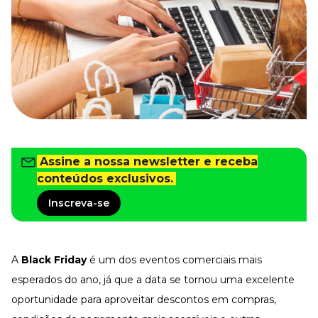
Tudo para facilitar a rotina
Imprensa
VR na Imprensa
Cursos
Cursos
Todos os Cursos
Explore o nosso acervo
Assine a nossa newsletter e receba
Departamento Pessoal
conteúdos exclusivos.
Para simplificar os processos
Inscreva-se
Gestão de Empresas e Negócios
Eleve os resultados da organização
Gestão de Pessoas e Liderança
Capacitação com especialistas
A
Black Friday
é um dos eventos comerciais mais
Recursos Humanos
esperados do ano, já que a data se tornou uma excelente
Fortaleça a cultura organizacional
oportunidade para aproveitar descontos em compras,
Treinamento de Produto