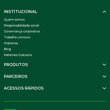
INSTITUCIONAL
Quem somos
Responsabilidade social
Governança corporativa
Trabalhe conosco
Imprensa
Blog
Materiais Gratuitos
PRODUTOS
Gestão de Pessoas
PARCEIROS
Benefícios
Mobilidade
Empresa Parceira
ACESSOS RÁPIDOS
Soluções Financeiras
Parceiro VR
SuperPortal VR
Aceitar VR
Sou trabalhador
Compre Online
APP VR Estabelecimentos
Sou empresa
Cadastro para Adquirentes
Sou estabelecimento