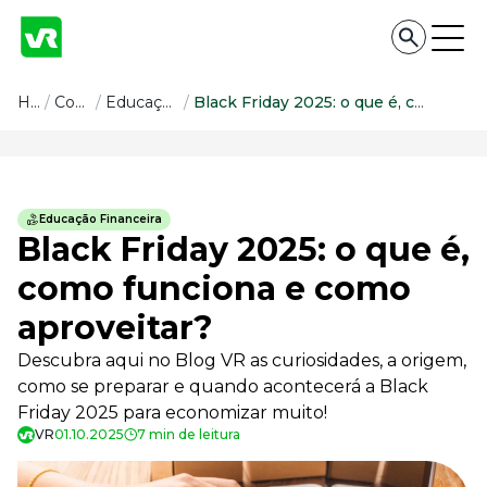
Conteúdo
Home
/
Conteúdo
/
Educação Financeira
/
Black Friday 2025: o que é, como funciona e como aproveitar?
Conteúdo
Todas as categorias
Educação Financeira
Confira nossos conteúdos
Black Friday 2025: o que é,
Empreendedorismo
como funciona e como
Impulsione o seu negócio
aproveitar?
Legislação
Fique por dentro da lei
Descubra aqui no Blog VR as curiosidades, a origem,
Pessoas e Cultura
como se preparar e quando acontecerá a Black
Aprimore a cultura organizacional
Friday 2025 para economizar muito!
Educação Financeira
VR
01.10.2025
7 min de leitura
Saiba como gerenciar o seu dinheiro
Para o Trabalhador