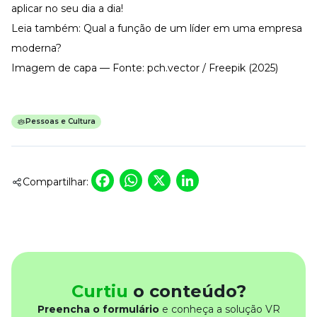
aplicar no seu dia a dia!
Leia também:
Qual a função de um líder em uma empresa
moderna?
Imagem de capa — Fonte: pch.vector / Freepik (2025)
Pessoas e Cultura
Facebook
WhatsApp
X
LinkedIn
Compartilhar:
Curtiu
o conteúdo?
Preencha o formulário
e conheça a solução VR