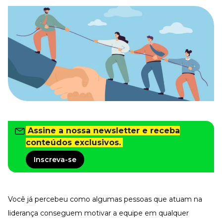
Tudo para facilitar a rotina
Imprensa
VR na Imprensa
Cursos
Cursos
Todos os Cursos
Explore o nosso acervo
Departamento Pessoal
Para simplificar os processos
Assine a nossa newsletter e receba
conteúdos exclusivos.
Gestão de Empresas e Negócios
Eleve os resultados da organização
Inscreva-se
Gestão de Pessoas e Liderança
Capacitação com especialistas
Recursos Humanos
Você já percebeu como algumas pessoas que atuam na
Fortaleça a cultura organizacional
liderança conseguem motivar a equipe em qualquer
Treinamento de Produto