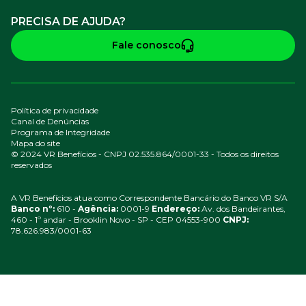
PRECISA DE AJUDA?
Fale conosco
Política de privacidade
Canal de Denúncias
Programa de Integridade
Mapa do site
© 2024 VR Benefícios - CNPJ 02.535.864/0001-33 - Todos os direitos
reservados
A VR Benefícios atua como Correspondente Bancário do Banco VR S/A
Banco nº:
610 -
Agência:
0001-9
Endereço:
Av. dos Bandeirantes,
460 - 1º andar - Brooklin Novo - SP - CEP 04553-900
CNPJ:
78.626.983/0001-63