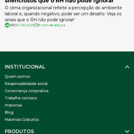
silenciosos que o RH não pode ignorar
O clima organizacional reflete a percepção do ambiente
laboral e, quando negativo, pode ser um desafio. Veja os
sinais que o RH não pode ignorar!
VR
30.05.2025
8 min de leitura
INSTITUCIONAL
Quem somos
Responsabilidade social
Governança corporativa
Trabalhe conosco
Imprensa
Blog
Materiais Gratuitos
PRODUTOS