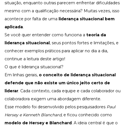
Desenvolva a sua equipe
situação, enquanto outras parecem enfrentar dificuldades
mesmo com a qualificação necessária? Muitas vezes, isso
Materiais Gratuitos
acontece por falta de uma
liderança situacional bem
Materiais Gratuitos
aplicada
.
Se você quer entender como funciona a
teoria da
liderança situacional
, seus pontos fortes e limitações, e
Todos os Materiais Gratuitos
Confira nossos materiais
conhecer exemplos práticos para aplicar no dia a dia,
E-book
continue a leitura deste artigo!
Aprofunde seu conhecimento
O que é liderança situacional?
Ferramentas e Templates
Para agilizar o seu trabalho
Em linhas gerais,
o conceito de liderança situacional
defende que não existe um único jeito certo de
Infográfico
Conteúdo prático e rápido
liderar
. Cada contexto, cada equipe e cada colaborador ou
Kits
colaboradora exigem uma abordagem diferente.
Materiais centralizados
Esse modelo foi desenvolvido pelos pesquisadores
Paul
Lives
Hersey e Kenneth Blanchard
, e ficou conhecido como
modelo de Hersey e Blanchard
. A ideia central é que o
Newsletters