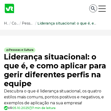
Conteúdo
Home
/
Conteúdo
/
Pessoas e Cultura
/
Liderança situacional: o que é, e como aplicar para gerir diferentes perfis na equipe
Conteúdo
Todas as categorias
Pessoas e Cultura
Confira nossos conteúdos
Liderança situacional: o
Empreendedorismo
que é, e como aplicar para
Impulsione o seu negócio
gerir diferentes perfis na
Legislação
Fique por dentro da lei
equipe
Pessoas e Cultura
Aprimore a cultura organizacional
Descubra o que é liderança situacional, os quatro
estilos mais comuns, pontos positivos e negativos, e
Educação Financeira
Saiba como gerenciar o seu dinheiro
exemplos de aplicação na sua empresa!
VR
05.10.2025
7 min de leitura
Para o Trabalhador