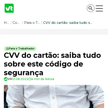
Conteúdo
Home
/
Conteúdo
/
Para o Trabalhador
/
CVV do cartão: saiba tudo sobre este código de segurança
Conteúdo
Todas as categorias
Para o Trabalhador
Confira nossos conteúdos
CVV do cartão: saiba tudo
Empreendedorismo
sobre este código de
Impulsione o seu negócio
segurança
Legislação
Fique por dentro da lei
VR
12.08.2022
4 min de leitura
Pessoas e Cultura
Aprimore a cultura organizacional
Educação Financeira
Saiba como gerenciar o seu dinheiro
Para o Trabalhador