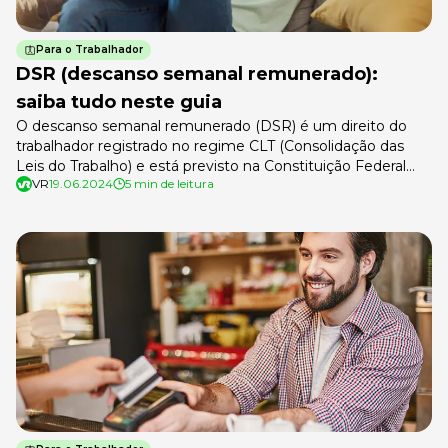
Para o Trabalhador
DSR (descanso semanal remunerado):
saiba tudo neste guia
O descanso semanal remunerado (DSR) é um direito do
trabalhador registrado no regime CLT (Consolidação das
Leis do Trabalho) e está previsto na Constituição Federal
VR
19.06.2024
5 min de leitura
desde 1988. Mesmo sendo um direito garantido por lei,
muitos trabalhadores desconhecem as regras que o
regem. Até mesmo profissionais de Recursos Humanos
costumam ter dúvidas de como calcular e […]