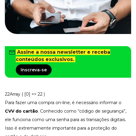
Tudo para facilitar a rotina
Imprensa
VR na Imprensa
Cursos
Cursos
Assine a nossa newsletter e receba
conteúdos exclusivos.
Todos os Cursos
Explore o nosso acervo
Inscreva-se
Departamento Pessoal
Para simplificar os processos
Gestão de Empresas e Negócios
Eleve os resultados da organização
22Array ( [0] => 22 )
Para fazer uma compra on-line, é necessário informar o
Gestão de Pessoas e Liderança
Capacitação com especialistas
CVV do cartão
. Conhecido como “código de segurança”,
Recursos Humanos
ele funciona como uma senha para as transações digitais.
Fortaleça a cultura organizacional
Isso é extremamente importante para a proteção do
Treinamento de Produto