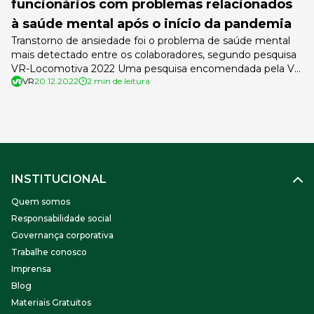
funcionários com problemas relacionados
à saúde mental após o início da pandemia
Transtorno de ansiedade foi o problema de saúde mental
mais detectado entre os colaboradores, segundo pesquisa
VR-Locomotiva 2022 Uma pesquisa encomendada pela VR
VR
20.12.2022
2 min de leitura
ao Instituto Locomotiva mostra que 28% das empresas
admitem que houve aumento de casos de funcionários
com problemas relacionados à saúde mental após o início
da pandemia. Segundo a apuração, em comparação […]
INSTITUCIONAL
Quem somos
Responsabilidade social
Governança corporativa
Trabalhe conosco
Imprensa
Blog
Materiais Gratuitos