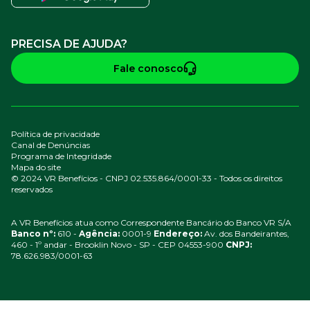
PRECISA DE AJUDA?
Fale conosco
Política de privacidade
Canal de Denúncias
Programa de Integridade
Mapa do site
© 2024 VR Benefícios - CNPJ 02.535.864/0001-33 - Todos os direitos
reservados
A VR Benefícios atua como Correspondente Bancário do Banco VR S/A
Banco nº:
610 -
Agência:
0001-9
Endereço:
Av. dos Bandeirantes,
460 - 1º andar - Brooklin Novo - SP - CEP 04553-900
CNPJ:
78.626.983/0001-63