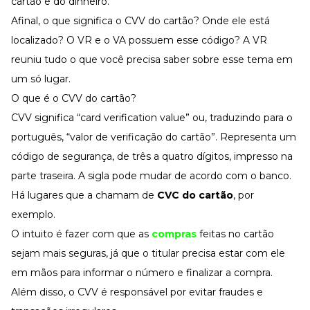
cartão e do dinheiro.
Desenvolva a sua equipe
Afinal, o que significa o CVV do cartão? Onde ele está
Materiais Gratuitos
localizado? O VR e o VA possuem esse código? A VR
Materiais Gratuitos
reuniu tudo o que você precisa saber sobre esse tema em
um só lugar.
O que é o CVV do cartão?
Todos os Materiais Gratuitos
Confira nossos materiais
CVV significa “card verification value” ou, traduzindo para o
português, “valor de verificação do cartão”. Representa um
E-book
Aprofunde seu conhecimento
código de segurança, de três a quatro dígitos, impresso na
Ferramentas e Templates
parte traseira. A sigla pode mudar de acordo com o banco.
Para agilizar o seu trabalho
Há lugares que a chamam de
CVC do cartão
, por
Infográfico
Conteúdo prático e rápido
exemplo.
O intuito é fazer com que as
compras
feitas no cartão
Kits
Materiais centralizados
sejam mais seguras, já que o titular precisa estar com ele
Lives
em mãos para informar o número e finalizar a compra.
Além disso, o CVV é responsável por evitar fraudes e
Newsletters