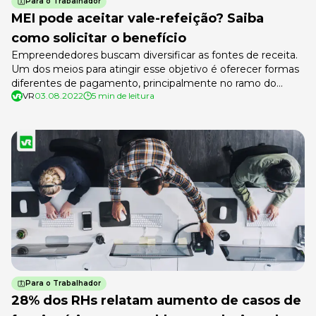
Para o Trabalhador
MEI pode aceitar vale-refeição? Saiba
como solicitar o benefício
Empreendedores buscam diversificar as fontes de receita.
Um dos meios para atingir esse objetivo é oferecer formas
diferentes de pagamento, principalmente no ramo do
VR
03.08.2022
5 min de leitura
comércio. Assim, uma pergunta vem à tona: MEI pode
aceitar vale-refeição? O Brasil tem mais de 13 milhões de
pessoas cadastradas na modalidade de
microempreendedor individual, 70% de todos os CNPJs. […]
Para o Trabalhador
28% dos RHs relatam aumento de casos de