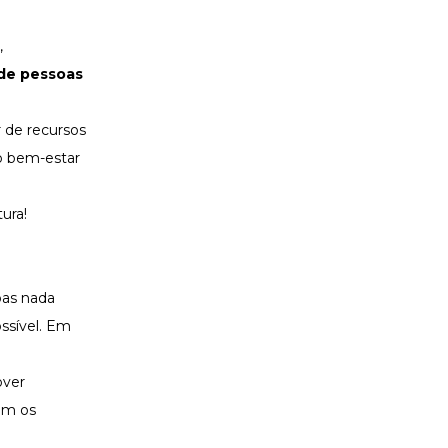
,
de pessoas
 de recursos
do bem-estar
tura!
oas nada
ssível. Em
over
em os