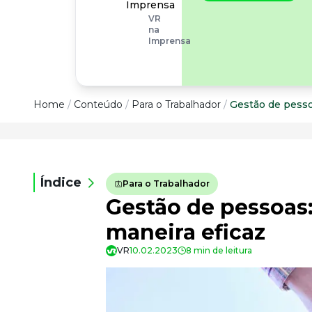
operacionais, as
Imprensa
empresas precisam
VR
olhar também
na
para os riscos
Imprensa
organizacionais e
psicossociais.
Conteúdo
Home
/
Conteúdo
/
Para o Trabalhador
/
Gestão de pesso
Conteúdo
Todas as categorias
Índice
Para o Trabalhador
Confira nossos conteúdos
Gestão de pessoas:
Empreendedorismo
Impulsione o seu negócio
maneira eficaz
Legislação
VR
10.02.2023
8 min de leitura
Fique por dentro da lei
Pessoas e Cultura
Aprimore a cultura organizacional
Educação Financeira