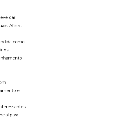
deve dar
ais. Afinal,
tendida como
r os
alinhamento
bom
çoamento e
interessantes
cial para