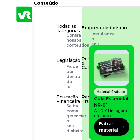
Conteúdo
Todas as
Empreendedorismo
categorias
Impulsione
Confira
o
nossos
seu
conteúdos
negócio
Pessoas
Legislação
e
Fique
Cultura
por
Aprimore
dentro
a
da
cultura
lei
organizacional
Material Gratuito
Educação
Para o
Guia Essencial
Financeira
Trabalhador
NR-01
Saiba
Tudo
A NR-01 inaugura
como
para
um novo
gerenciar
facilitar
momento na
o
a
Baixar
prevenção de riscos:
seu
rotina
material
agora, além dos
dinheiro
fatores físicos e