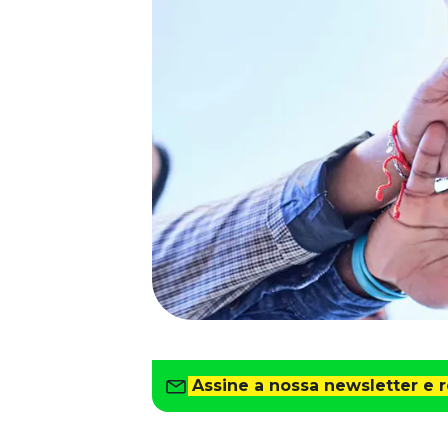
Saiba como gerenciar o seu dinheiro
Para o Trabalhador
Tudo para facilitar a rotina
Imprensa
VR na Imprensa
Cursos
Cursos
Todos os Cursos
Explore o nosso acervo
Departamento Pessoal
Para simplificar os processos
Gestão de Empresas e Negócios
Eleve os resultados da organização
Assine a nossa newsletter e 
Gestão de Pessoas e Liderança
Capacitação com especialistas
Recursos Humanos