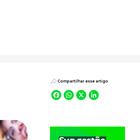
psicossociais.
Compartilhar esse artigo
Facebook
WhatsApp
X
LinkedI