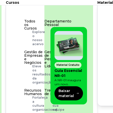
Cursos
Materiai
Todos
Departamento
os
Pessoal
Cursos
Para
Explore
simplificar
o
os
nosso
processos
acervo
Gestão de
Gestão
Empresas
de
e
Pessoas
Negócios
e
Material Gratuito
Liderança
Eleve
Capacitação
Guia Essencial
os
com
resultados
NR-01
especialistas
da
A NR-01 inaugura
organização
um novo
momento na
Recursos
Treinamento
Baixar
prevenção de riscos:
Humanos
de Produto
material
agora, além dos
Fortaleça
Desenvolva
fatores físicos e
a
a
operacionais, as
cultura
sua
empresas precisam
organizacional
equipe
olhar também