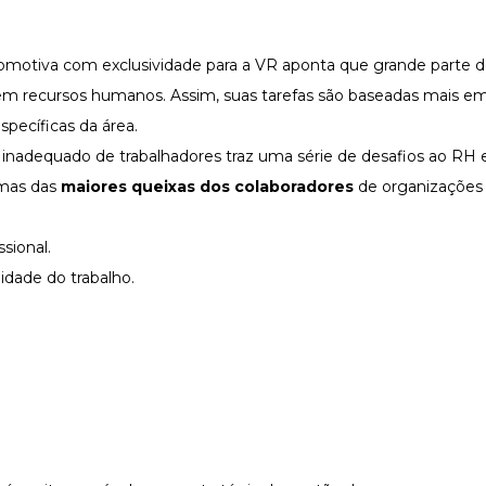
comotiva
com exclusividade para a VR aponta que grande parte d
em recursos humanos. Assim, suas tarefas são baseadas mais e
pecíficas da área.
nadequado de trabalhadores traz uma série de desafios ao RH e
umas das
maiores queixas dos colaboradores
de organizações
ional.
ade do trabalho.