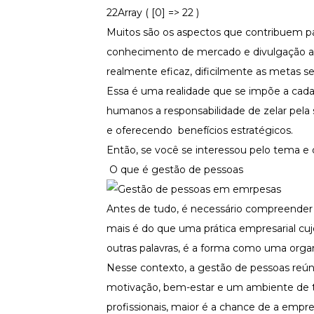
Fortaleça a cultura organizacional
22Array ( [0] => 22 )
Muitos são os aspectos que contribuem pa
Treinamento de Produto
Desenvolva a sua equipe
conhecimento de mercado e divulgação a
Materiais Gratuitos
realmente eficaz, dificilmente as metas se
Essa é uma realidade que se impõe a cada 
Materiais Gratuitos
humanos a responsabilidade de zelar pela
e oferecendo benefícios estratégicos.
Todos os Materiais Gratuitos
Então, se você se interessou pelo tema e d
Confira nossos materiais
O que é gestão de pessoas
E-book
Aprofunde seu conhecimento
Antes de tudo, é necessário compreender 
Ferramentas e Templates
Para agilizar o seu trabalho
mais é do que uma prática empresarial cuj
Infográfico
outras palavras, é a forma como uma orga
Conteúdo prático e rápido
Nesse contexto, a gestão de pessoas reún
Kits
motivação, bem-estar e um ambiente de tr
Materiais centralizados
profissionais, maior é a chance de a empre
Lives