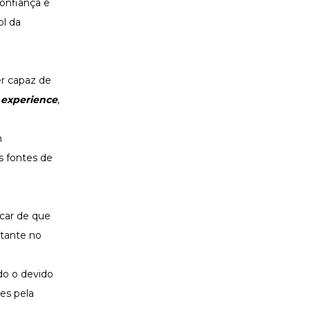
confiança e
ol da
er capaz de
experience
,
m
s fontes de
icar de que
stante no
do o devido
es pela