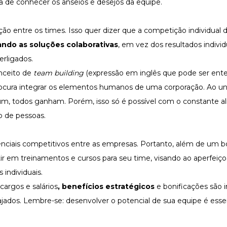
de conhecer os anseios e desejos da equipe.
o entre os times. Isso quer dizer que a competição individual 
ando as soluções colaborativas
,
em vez dos resultados individu
erligados.
onceito de
team building
(expressão em inglês que pode ser en
rocura integrar os elementos humanos de uma corporação. Ao uni
m, todos ganham. Porém, isso só é possível com o constante 
o de pessoas.
enciais competitivos entre as empresas. Portanto, além de um 
tir em treinamentos e cursos para seu time, visando ao aperfei
individuais.
argos e salários
, benefícios estratégicos
e bonificações são 
ados. Lembre-se: desenvolver o potencial de sua equipe é essen