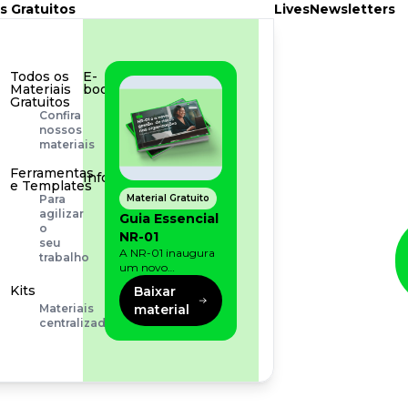
s Gratuitos
Lives
Newsletters
Todos os
E-
Materiais
book
Gratuitos
Aprofunde
Confira
seu
nossos
conhecimento
materiais
Ferramentas
Infográfico
e Templates
Conteúdo
Material Gratuito
Para
prático
agilizar
Guia Essencial
e
o
NR-01
rápido
seu
A NR-01 inaugura
trabalho
um novo
momento na
Kits
Baixar
prevenção de riscos:
material
Materiais
agora, além dos
centralizados
fatores físicos e
operacionais, as
empresas precisam
olhar também
para os riscos
organizacionais e