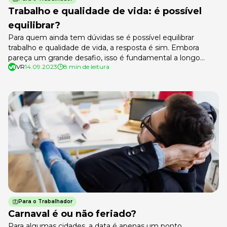
Trabalho e qualidade de vida: é possível
equilibrar?
Para quem ainda tem dúvidas se é possível equilibrar
trabalho e qualidade de vida, a resposta é sim. Embora
pareça um grande desafio, isso é fundamental a longo
VR
14.09.2023
8 min de leitura
prazo para manter a mente, o corpo e o bolso saudáveis. É
que ao manter uma vida mais equilibrada – dando a cada
área da vida a […]
Para o Trabalhador
Carnaval é ou não feriado?
Para algumas cidades, a data é apenas um ponto