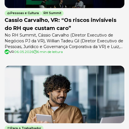
Pessoas e Cultura
RH Summit
Cassio Carvalho, VR: “Os riscos invisíveis
do RH que custam caro”
No RH Summit, Cássio Carvalho (Diretor Executivo de
Negócios PJ da VR), Willian Tadeu Gil (Diretor Executivo de
Pessoas, Jurídico e Governança Corporativa da VR) e Luiz,
VR
06.05.2026
6 min de leitura
representante da área de tecnologia da Contex, trouxeram
ao palco um diagnóstico direto sobre a gestão de pessoas
no Brasil: a maioria dos RHs ainda opera olhando pelo […]
Para o Trabalhador