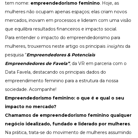
Desenvolva a sua equipe
tem nome:
empreendedorismo feminino
. Hoje, as
mulheres não ocupam apenas espaços; elas criam novos
Materiais Gratuitos
mercados, inovam em processos e lideram com uma visão
Materiais Gratuitos
que equilibra resultados financeiros e impacto social.
Para entender o impacto do empreendedorismo para
mulheres, trouxemos neste artigo os principais
insights
da
Todos os Materiais Gratuitos
Confira nossos materiais
pesquisa “
Empreendedores & Potenciais
E-book
Empreendedores de Favela”
, da VR em parceria com o
Aprofunde seu conhecimento
Data Favela
, destacando os principais dados do
Ferramentas e Templates
Para agilizar o seu trabalho
empreendimento feminino para a estrutura da nossa
sociedade. Acompanhe!
Infográfico
Conteúdo prático e rápido
Empreendedorismo feminino: o que é e qual o seu
Kits
impacto no mercado?
Materiais centralizados
Chamamos de
empreendedorismo feminino
qualquer
Lives
negócio idealizado, fundado e liderado por mulheres
.
Na prática, trata-se do movimento de mulheres assumindo
Newsletters