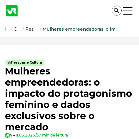
Conteúdo
Home
/
Conteúdo
/
Pessoas e Cultura
/
Mulheres empreendedoras: o impacto do protagonismo feminino e dados exclusivos sobre o mercado
Conteúdo
Todas as categorias
Pessoas e Cultura
Confira nossos conteúdos
Mulheres
Empreendedorismo
empreendedoras: o
Impulsione o seu negócio
impacto do protagonismo
Legislação
Fique por dentro da lei
feminino e dados
Pessoas e Cultura
Aprimore a cultura organizacional
exclusivos sobre o
Educação Financeira
mercado
Saiba como gerenciar o seu dinheiro
VR
11.05.2026
7 min de leitura
Para o Trabalhador