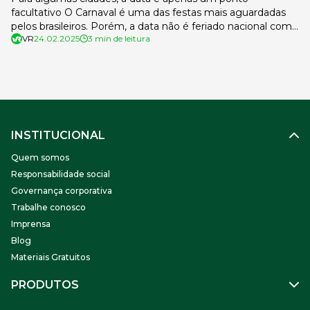
facultativo O Carnaval é uma das festas mais aguardadas
pelos brasileiros. Porém, a data não é feriado nacional como
VR
24.02.2025
3 min de leitura
muitos imaginam. Por isso, os trabalhadores precisam
verificar as leis municipais ou estaduais que oficializam a
folga, seja por meio da decretação de feriado ou de ponto
[…]
INSTITUCIONAL
Quem somos
Responsabilidade social
Governança corporativa
Trabalhe conosco
Imprensa
Blog
Materiais Gratuitos
PRODUTOS
Gestão de Pessoas