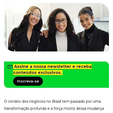
Tudo para facilitar a rotina
Imprensa
VR na Imprensa
Cursos
Cursos
Todos os Cursos
Explore o nosso acervo
Departamento Pessoal
Para simplificar os processos
Assine a nossa newsletter e receba
conteúdos exclusivos.
Gestão de Empresas e Negócios
Eleve os resultados da organização
Inscreva-se
Gestão de Pessoas e Liderança
Capacitação com especialistas
Recursos Humanos
O cenário dos negócios no Brasil tem passado por uma
Fortaleça a cultura organizacional
transformação profunda e a força motriz dessa mudança
Treinamento de Produto