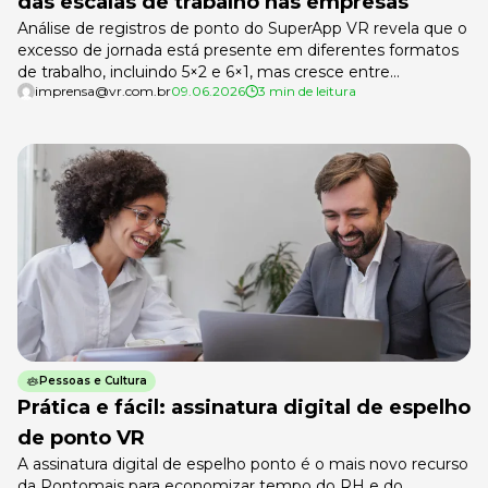
das escalas de trabalho nas empresas
Análise de registros de ponto do SuperApp VR revela que o
excesso de jornada está presente em diferentes formatos
de trabalho, incluindo 5×2 e 6×1, mas cresce entre
imprensa@vr.com.br
09.06.2026
3 min de leitura
trabalhadores de renda mais baixa Levantamento da VR,
empresa de soluções para trabalhadores e empregadores,
com base nos registros de ponto de mais de 1,3 milhões de
[…]
Pessoas e Cultura
Prática e fácil: assinatura digital de espelho
de ponto VR
A assinatura digital de espelho ponto é o mais novo recurso
da Pontomais para economizar tempo do RH e do