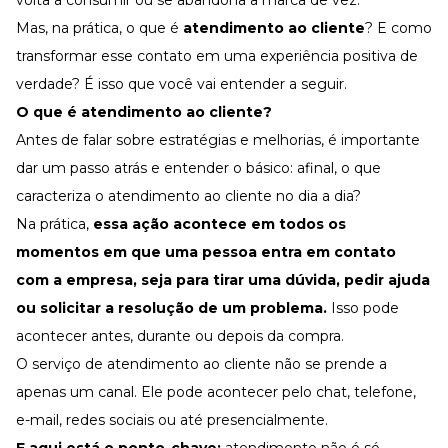
volta a consumir ou se abandona a marca de vez.
Desenvolva a sua equipe
Mas, na prática, o que é
atendimento ao cliente
? E como
Materiais Gratuitos
transformar esse contato em uma experiência positiva de
Materiais Gratuitos
verdade? É isso que você vai entender a seguir.
O que é atendimento ao cliente
?
Antes de falar sobre estratégias e melhorias, é importante
Todos os Materiais Gratuitos
Confira nossos materiais
dar um passo atrás e entender o básico: afinal, o que
caracteriza o atendimento ao cliente no dia a dia?
E-book
Aprofunde seu conhecimento
Na prática,
essa ação acontece em todos os
Ferramentas e Templates
momentos em que uma pessoa entra em contato
Para agilizar o seu trabalho
com a empresa, seja para tirar uma dúvida, pedir ajuda
Infográfico
ou solicitar a resolução de um problema.
Isso pode
Conteúdo prático e rápido
acontecer antes, durante ou depois da compra.
Kits
Materiais centralizados
O
serviço de atendimento ao cliente
não se prende a
Lives
apenas um canal. Ele pode acontecer pelo chat, telefone,
e-mail,
redes sociais
ou até presencialmente.
Newsletters