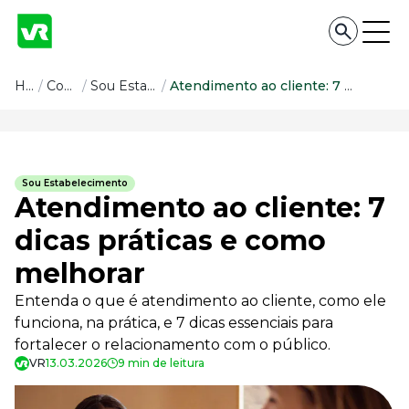
Conteúdo
Home
/
Conteúdo
/
Sou Estabelecimento
/
Atendimento ao cliente: 7 dicas práticas e como melhorar
Conteúdo
Todas as categorias
Sou Estabelecimento
Confira nossos conteúdos
Atendimento ao cliente: 7
Empreendedorismo
dicas práticas e como
Impulsione o seu negócio
melhorar
Legislação
Fique por dentro da lei
Entenda o que é atendimento ao cliente, como ele
Pessoas e Cultura
funciona, na prática, e 7 dicas essenciais para
Aprimore a cultura organizacional
fortalecer o relacionamento com o público.
Educação Financeira
VR
13.03.2026
9 min de leitura
Saiba como gerenciar o seu dinheiro
Para o Trabalhador