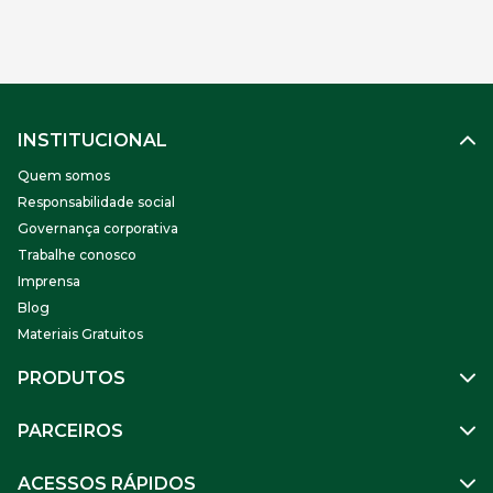
INSTITUCIONAL
Quem somos
Responsabilidade social
Governança corporativa
Trabalhe conosco
Imprensa
Blog
Materiais Gratuitos
PRODUTOS
Gestão de Pessoas
PARCEIROS
Benefícios
Mobilidade
Empresa Parceira
ACESSOS RÁPIDOS
Soluções Financeiras
Parceiro VR