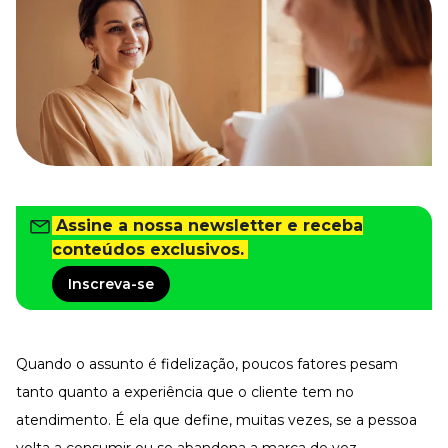
Tudo para facilitar a rotina
Imprensa
VR na Imprensa
Cursos
Cursos
Todos os Cursos
Explore o nosso acervo
Assine a nossa newsletter e receba
Departamento Pessoal
conteúdos exclusivos.
Para simplificar os processos
Inscreva-se
Gestão de Empresas e Negócios
Eleve os resultados da organização
Gestão de Pessoas e Liderança
Capacitação com especialistas
Quando o assunto é fidelização, poucos fatores pesam
Recursos Humanos
tanto quanto a experiência que o cliente tem no
Fortaleça a cultura organizacional
atendimento. É ela que define, muitas vezes, se a pessoa
Treinamento de Produto