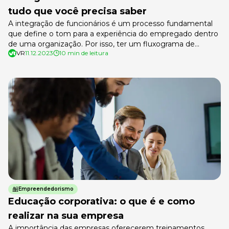
tudo que você precisa saber
A integração de funcionários é um processo fundamental
que define o tom para a experiência do empregado dentro
de uma organização. Por isso, ter um fluxograma de
VR
11.12.2023
10 min de leitura
integração de funcionários é primordial. Mas por onde
começar? Como garantir que você esteja cobrindo todas as
bases e fornecendo as informações essenciais de forma
clara e concisa? […]
Empreendedorismo
Educação corporativa: o que é e como
realizar na sua empresa
A importância das empresas oferecerem treinamentos