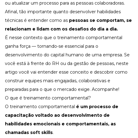
Desenvolva a sua equipe
ou atualizar um processo para as pessoas colaboradoras.
Afinal, tão importante quanto desenvolver habilidades
Materiais Gratuitos
técnicas é entender como as
pessoas se comportam, se
Materiais Gratuitos
relacionam e lidam com os desafios do dia a dia.
É nesse contexto que o treinamento comportamental
ganha força — tornando-se essencial para o
Todos os Materiais Gratuitos
Confira nossos materiais
desenvolvimento do capital humano
de uma empresa. Se
E-book
você está à frente do
RH
ou da
gestão de pessoas
, neste
Aprofunde seu conhecimento
artigo você vai entender esse conceito e descobrir como
Ferramentas e Templates
Para agilizar o seu trabalho
construir equipes mais engajadas, colaborativas e
preparadas para o que o mercado exige. Acompanhe!
Infográfico
Conteúdo prático e rápido
O que é treinamento comportamental?
Kits
O treinamento comportamental
é um processo de
Materiais centralizados
capacitação voltado ao desenvolvimento de
Lives
habilidades emocionais e comportamentais, as
chamadas
soft skills
.
Newsletters