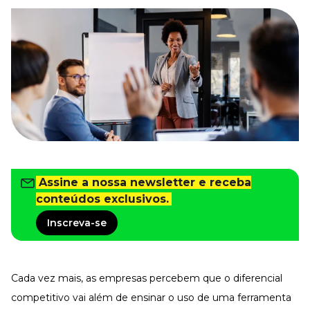
Tudo para facilitar a rotina
Imprensa
VR na Imprensa
Cursos
Cursos
Todos os Cursos
Explore o nosso acervo
Departamento Pessoal
Para simplificar os processos
Assine a nossa newsletter e receba
conteúdos exclusivos.
Gestão de Empresas e Negócios
Eleve os resultados da organização
Inscreva-se
Gestão de Pessoas e Liderança
Capacitação com especialistas
Recursos Humanos
Cada vez mais, as empresas percebem que o diferencial
Fortaleça a cultura organizacional
competitivo vai além de ensinar o uso de uma ferramenta
Treinamento de Produto