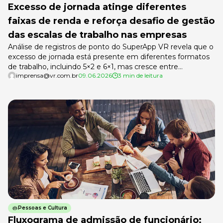
Excesso de jornada atinge diferentes
faixas de renda e reforça desafio de gestão
das escalas de trabalho nas empresas
Análise de registros de ponto do SuperApp VR revela que o
excesso de jornada está presente em diferentes formatos
de trabalho, incluindo 5×2 e 6×1, mas cresce entre
imprensa@vr.com.br
09.06.2026
3 min de leitura
trabalhadores de renda mais baixa Levantamento da VR,
empresa de soluções para trabalhadores e empregadores,
com base nos registros de ponto de mais de 1,3 milhões de
[…]
Pessoas e Cultura
Fluxograma de admissão de funcionário: