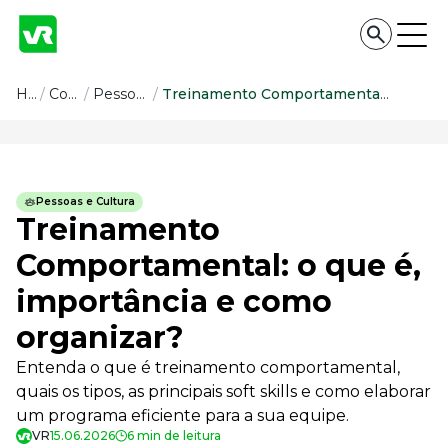
Conteúdo
Home
/
Conteúdo
/
Pessoas e Cultura
/
Treinamento Comportamental: o que é, importância e como organizar?
Conteúdo
Todas as categorias
Pessoas e Cultura
Confira nossos conteúdos
Treinamento
Empreendedorismo
Comportamental: o que é,
Impulsione o seu negócio
importância e como
Legislação
Fique por dentro da lei
organizar?
Pessoas e Cultura
Aprimore a cultura organizacional
Entenda o que é treinamento comportamental,
quais os tipos, as principais soft skills e como elaborar
Educação Financeira
Saiba como gerenciar o seu dinheiro
um programa eficiente para a sua equipe.
VR
15.06.2026
6 min de leitura
Para o Trabalhador