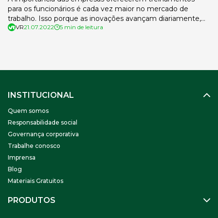
para os funcionários é cada vez maior no mercado de
trabalho. Isso porque as inovações avançam diariamente,
VR
21.07.2022
5 min de leitura
criando a necessidade de atualização profissional. Assim,
promover a educação corporativa é imprescindível para o
sucesso a longo prazo. A educação corporativa está
relacionada a outros termos conhecidos do mercado, como
a […]
INSTITUCIONAL
Quem somos
Responsabilidade social
Governança corporativa
Trabalhe conosco
Imprensa
Blog
Materiais Gratuitos
PRODUTOS
Gestão de Pessoas